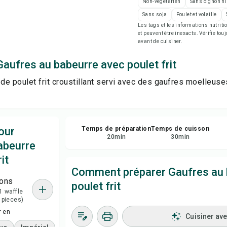
Non-végétarien
Sans oignon ni
Enr
Sans soja
Poulet et volaille
Les tags et les informations nutri
et peuvent être inexacts. Vérifie tou
Par
avant de cuisiner.
aufres au babeurre avec poulet frit
Sig
 de poulet frit croustillant servi avec des gaufres moelleus
our
Temps de préparation
Temps de cuisson
20
min
30
min
abeurre
it
Comment préparer Gaufres au 
ions
poulet frit
 1 waffle
 pieces)
r en
Cuisiner av