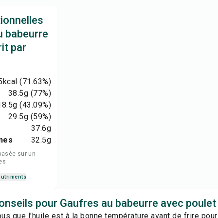
tionnelles
u babeurre
it par
5
kcal
(71.63%)
38.5
g
(77%)
18.5
g
(43.09%)
29.5
g
(59%)
37.6
g
nes
32.5
g
basée sur un
es
nutriments
onseils pour Gaufres au babeurre avec poulet 
s que l'huile est à la bonne température avant de frire pour