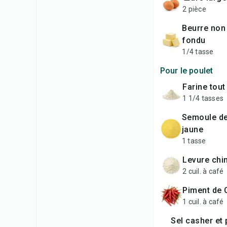
2 pièce
beurre non salé,
fondu
1/4 tasse
Pour le poulet
farine tou
1 1/4 tasses
semoule de maïs
jaune
1 tasse
levure ch
2 cuil. à café
piment de
1 cuil. à café
sel casher et poivre noir