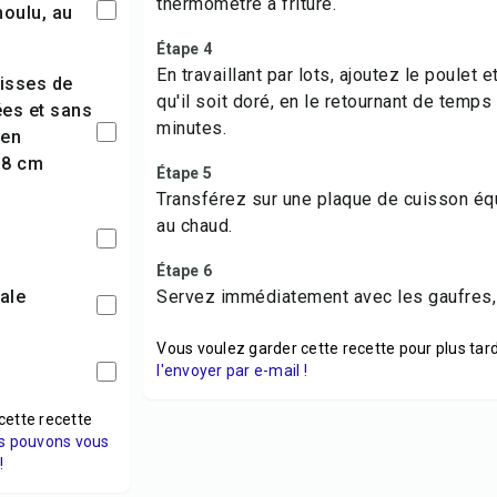
thermomètre à friture.
oulu, au
Étape 4
En travaillant par lots, ajoutez le poulet e
qu'il soit doré, en le retournant de temp
es et sans
minutes.
 en
,8 cm
Étape 5
Transférez sur une plaque de cuisson équ
au chaud.
Étape 6
tale
Servez immédiatement avec les gaufres,
Vous voulez garder cette recette pour plus tard
l'envoyer par e-mail !
cette recette
s pouvons vous
!