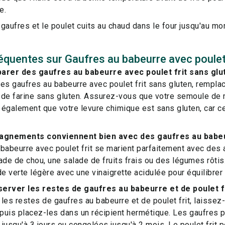
e.
gaufres et le poulet cuits au chaud dans le four jusqu'au mo
équentes sur Gaufres au babeurre avec poulet 
rer des gaufres au babeurre avec poulet frit sans glu
es gaufres au babeurre avec poulet frit sans gluten, remplac
 de farine sans gluten. Assurez-vous que votre semoule de
z également que votre levure chimique est sans gluten, car 
gnements conviennent bien avec des gaufres au babeurr
 babeurre avec poulet frit se marient parfaitement avec d
de de chou, une salade de fruits frais ou des légumes rôti
de verte légère avec une vinaigrette acidulée pour équilibrer 
rver les restes de gaufres au babeurre et de poulet fr
les restes de gaufres au babeurre et de poulet frit, laissez-
puis placez-les dans un récipient hermétique. Les gaufres 
 jusqu'à 3 jours ou congelées jusqu'à 2 mois. Le poulet frit p