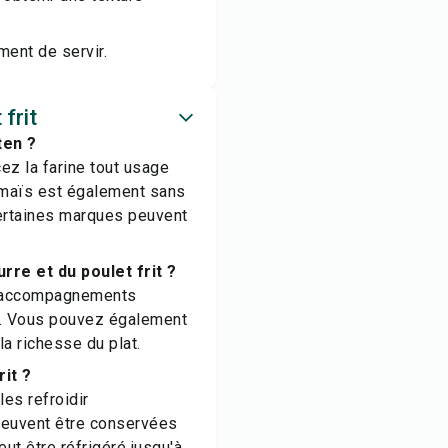
ment de servir.
frit
ten ?
ez la farine tout usage
 maïs est également sans
certaines marques peuvent
e et du poulet frit ?
es accompagnements
s. Vous pouvez également
la richesse du plat.
it ?
les refroidir
peuvent être conservées
eut être réfrigéré jusqu'à