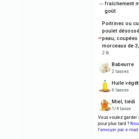
fraîchement m
goût
poitrines ou cuisses de
poulet désossé
peau, coupées
morceaux de 3
2 lb
babeurre
2 tasses
huile végé
6 tasses
miel, tiédi
1/4 tasse
Vous voulez garder 
pour plus tard ?
Nou
l'envoyer par e-mail 