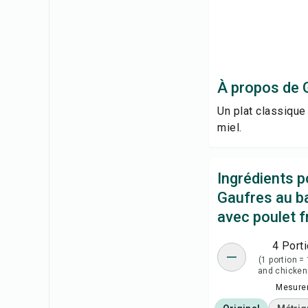
À propos de G
Un plat classique
miel.
Ingrédients p
Gaufres au b
avec poulet fr
4 Port
(1 portion =
and chicken
Mesure