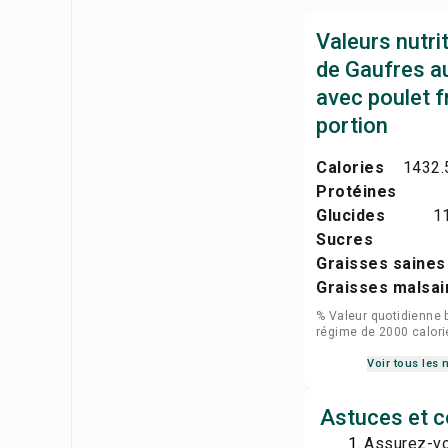
Valeurs nutri
de Gaufres a
avec poulet fr
portion
Calories
1432.
Protéines
Glucides
1
Sucres
Graisses saines
Graisses malsai
% Valeur quotidienne 
régime de 2000 calori
Voir tous les 
Astuces et c
Assurez-vou