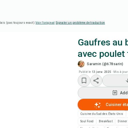
lais (pas toujours exact).
Voir l'original
·
Signaler un problème de traduction
Gaufres au 
avec poulet f
Cui
Saramin (@678sarin)
Add
Publié le
13 janv. 2025
·
Mis à jour
Add
Add
Not
Cuisiner ét
Cuisine du Sud des États-Unis
Imp
Soul Food
Breakfast
Dinner