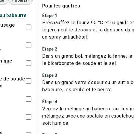
ue
Impérial
Pour les gaufres
 au babeurre
Étape 1
Préchauffez le four à 95 °C et un gaufrie
t usage
légèrement le dessus et le dessous du g
un spray antiadhésif.
Étape 2
e
Dans un grand bol, mélangez la farine, le 
imique
le bicarbonate de soude et le sel.
Étape 3
te de soude
Dans un grand verre doseur ou un autre b
fé
babeurre, les œufs et le beurre.
Étape 4
Versez le mélange au babeurre sur les i
mélangez avec une spatule en caoutchouc
soit humide.
es