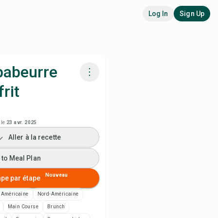
Log In
Sign Up
babeurre
rit
siner avec Chefadora AI
 to Meal Plan
 le
23 avr. 2025
Aller à la recette
 to Shopping List
 to Meal Plan
es de recette
Nouveau
ape par étape
Américaine
Nord-Américaine
rimer la recette
Main Course
Brunch