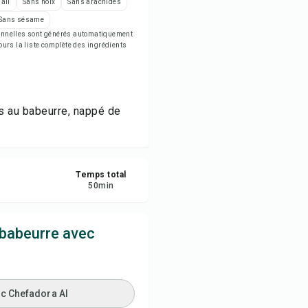
 ail
Sans noix
Sans arachides
egistrer
Sans sésame
tionnelles sont générés automatiquement
jours la liste complète des ingrédients
tager
naler
es au babeurre, nappé de
Temps total
50
min
babeurre avec
ec Chefadora AI