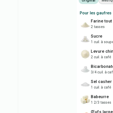
Original
Métriq
Pour les gaufres
farine tou
2 tasses
sucre
1 cuil. à soup
levure ch
2 cuil. à café
bicarbona
3/4 cuil. à ca
sel casher
1 cuil. à café
babeurre
1 2/3 tasses
œufs larg