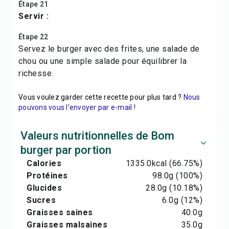
Étape 21
Servir :
Étape 22
Servez le burger avec des frites, une salade de
chou ou une simple salade pour équilibrer la
richesse.
Vous voulez garder cette recette pour plus tard ?
Nous
pouvons vous l'envoyer par e-mail !
Valeurs nutritionnelles de Bom
burger par portion
Calories
1335.0
kcal
(66.75%)
Protéines
98.0
g
(100%)
Glucides
28.0
g
(10.18%)
Sucres
6.0
g
(12%)
Graisses saines
40.0
g
Graisses malsaines
35.0
g