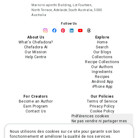
Marnirni-apinthi Building, Lot Fourteen,
North Terrace, Adelaide, South Australia, 5000
Australia
Follow Us
About Us
Explore
What's Chefadora?
Home
Chefadora AI
Search
Our Mission
Our Blogs
Help Centre
Collections
Recipe Collections
Our Authors
Ingredients
Recipes
Android App
iPhone App
For Creators
Our Policies
Become an Author
Terms of Service
Earn Program
Privacy Policy
Contact Us
Cookie Policy
Préférences cookies
Ne pas vendre ni partager mes
informations personnelles
Limiter l'utilisation de mes
Nous utilisons des cookies sur ce site pour garantir son bon
informations personnelles
fonctionnement et améliorer la qualité de nos services.