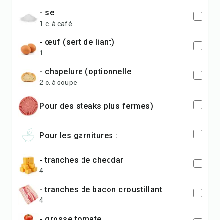
- sel
1 c. à café
- œuf (sert de liant)
1
- chapelure (optionnelle
2 c. à soupe
pour des steaks plus fermes)
Pour les garnitures :
- tranches de cheddar
4
- tranches de bacon croustillant
4
- grosse tomate