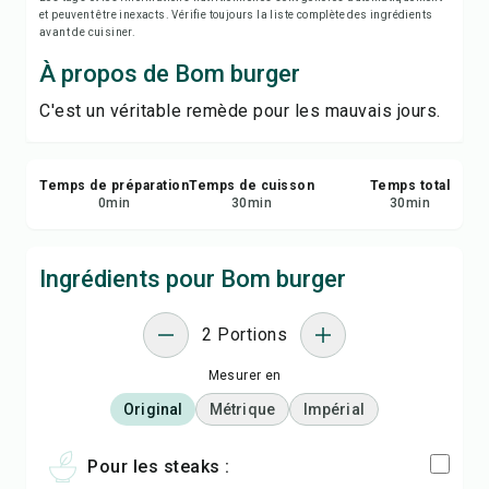
Imprimer la recette
et peuvent être inexacts. Vérifie toujours la liste complète des ingrédients
avant de cuisiner.
Enregistrer
À propos de Bom burger
C'est un véritable remède pour les mauvais jours.
Partager
Signaler
Temps de préparation
Temps de cuisson
Temps total
0
min
30
min
30
min
Ingrédients pour Bom burger
2 Portions
Mesurer en
Original
Métrique
Impérial
Pour les steaks :