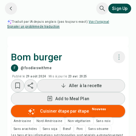
Sign Up
Traduit par IA depuis anglais (pas toujours exact).
Voir l'original
·
Signaler un problème de traduction
Bom burger
F
@foodieswithme
Cuisiner avec Chefadora AI
Publié le
29 août 2024
·
Mis à jour le
23 avr. 2025
Aller à la recette
Add to Meal Plan
Add to Meal Plan
Add to Shopping List
Nouveau
Cuisiner étape par étape
Notes de recette
Américaine
Nord-Américaine
Non-végétarien
Sans noix
Sans arachides
Sans soja
Bœuf
Porc
Sans sésame
Les tags et les informations nutritionnelles sont générés automatiquement