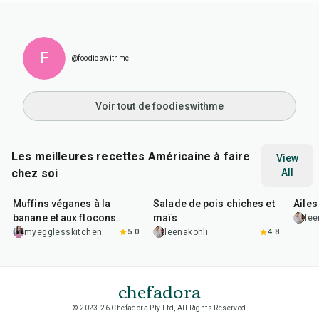
F
@foodieswithme
Voir tout de foodieswithme
Les meilleures recettes Américaine à faire
View
chez soi
All
40
min
40
min
1
hr
Muffins véganes à la
Salade de pois chiches et
Ailes
banane et aux flocons
maïs
lee
d'avoine
myegglesskitchen
5.0
leenakohli
4.8
chefadora
© 2023-26 Chefadora Pty Ltd, All Rights Reserved