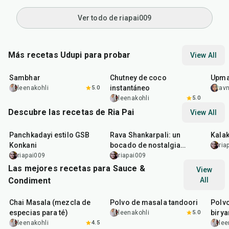
Ver todo de riapai009
Más recetas Udupi para probar
View All
45
min
10
min
45
m
Sambhar
Chutney de coco
Upm
instantáneo
leenakohli
5.0
av
leenakohli
5.0
Descubre las recetas de Ria Pai
View All
15
min
45
min
40
m
Panchkadayi estilo GSB
Rava Shankarpali: un
Kalak
Konkani
bocado de nostalgia
ria
infantil ❤️
riapai009
riapai009
Las mejores recetas para Sauce &
View
Condiment
All
15
min
20
min
20
m
Chai Masala (mezcla de
Polvo de masala tandoori
Polv
especias para té)
birya
leenakohli
5.0
leenakohli
4.5
lee