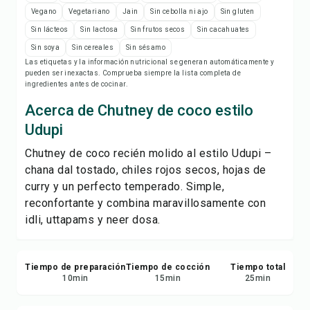
Notas de la receta
Vegano
Vegetariano
Jain
Sin cebolla ni ajo
Sin gluten
Sin lácteos
Sin lactosa
Sin frutos secos
Sin cacahuates
Imprimir receta
Sin soya
Sin cereales
Sin sésamo
Las etiquetas y la información nutricional se generan automáticamente y
pueden ser inexactas. Comprueba siempre la lista completa de
Guardar
ingredientes antes de cocinar.
Acerca de Chutney de coco estilo
Compartir
Udupi
Reportar
Chutney de coco recién molido al estilo Udupi –
chana dal tostado, chiles rojos secos, hojas de
curry y un perfecto temperado. Simple,
reconfortante y combina maravillosamente con
idli
,
uttapams
y neer dosa.
Tiempo de preparación
Tiempo de cocción
Tiempo total
10
min
15
min
25
min