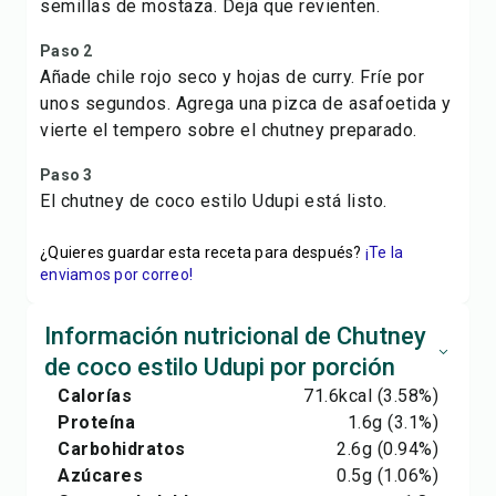
semillas de mostaza. Deja que revienten.
Paso 2
Añade chile rojo seco y hojas de curry. Fríe por
unos segundos. Agrega una pizca de asafoetida y
vierte el tempero sobre el chutney preparado.
Paso 3
El chutney de coco estilo Udupi está listo.
¿Quieres guardar esta receta para después?
¡Te la
enviamos por correo!
Información nutricional de Chutney
de coco estilo Udupi por porción
Calorías
71.6
kcal
(3.58%)
Proteína
1.6
g
(3.1%)
Carbohidratos
2.6
g
(0.94%)
Azúcares
0.5
g
(1.06%)