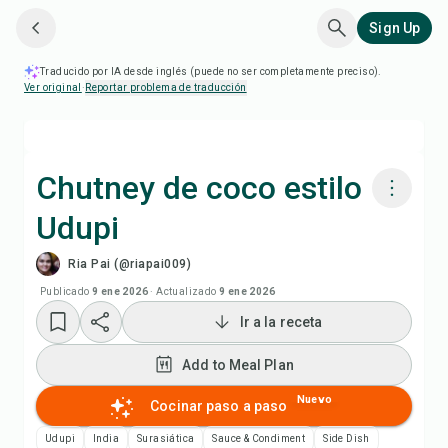
Sign Up
Traducido por IA desde inglés (puede no ser completamente preciso).
Ver original
·
Reportar problema de traducción
Chutney de coco estilo
Udupi
Cocinar con Chefadora AI
Ria Pai (@riapai009)
Ver video de la receta
Publicado
9 ene 2026
·
Actualizado
9 ene 2026
Ir a la receta
Add to Meal Plan
Add to Meal Plan
Add to Shopping List
Nuevo
Cocinar paso a paso
Udupi
India
Surasiática
Sauce & Condiment
Side Dish