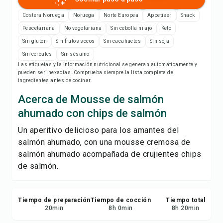
Notas de la receta
Costera Noruega
Noruega
Norte Europea
Appetiser
Snack
Imprimir receta
Pescetariana
No vegetariana
Sin cebolla ni ajo
Keto
Sin gluten
Sin frutos secos
Sin cacahuetes
Sin soja
Guardar
Sin cereales
Sin sésamo
Las etiquetas y la información nutricional se generan automáticamente y
pueden ser inexactas. Comprueba siempre la lista completa de
ingredientes antes de cocinar.
Compartir
Acerca de Mousse de salmón
Reportar
ahumado con chips de salmón
Un aperitivo delicioso para los amantes del
salmón ahumado, con una mousse cremosa de
salmón ahumado acompañada de crujientes chips
de salmón.
Tiempo de preparación
Tiempo de cocción
Tiempo total
20
min
8
h
0
min
8
h
20
min