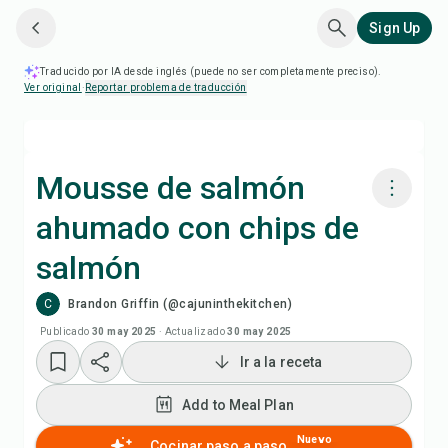
Sign Up
Traducido por IA desde inglés (puede no ser completamente preciso).
Ver original
·
Reportar problema de traducción
Mousse de salmón
ahumado con chips de
Cocinar con Chefadora AI
salmón
Ver video de la receta
C
Brandon Griffin (@cajuninthekitchen)
Publicado
30 may 2025
·
Actualizado
30 may 2025
Add to Meal Plan
Ir a la receta
Add to Shopping List
Add to Meal Plan
Nuevo
Cocinar paso a paso