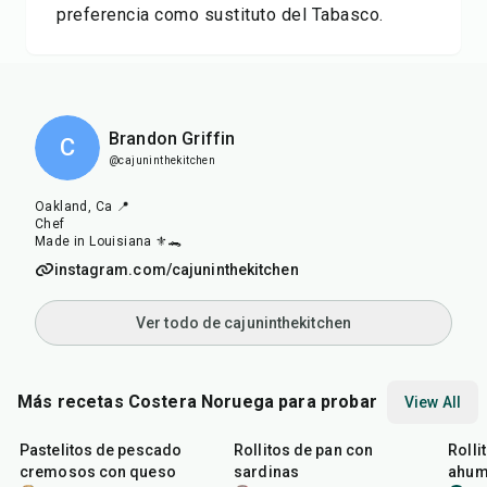
preferencia como sustituto del Tabasco.
Brandon Griffin
C
@cajuninthekitchen
Oakland, Ca 📍
Chef
Made in Louisiana ⚜️🐊
instagram.com/cajuninthekitchen
Ver todo de cajuninthekitchen
Más recetas Costera Noruega para probar
View All
1
hr
15
min
7
min
20
m
Pastelitos de pescado
Rollitos de pan con
Rolli
cremosos con queso
sardinas
ahu