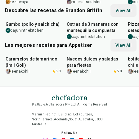
rezawaya
meerahscuisine
co
C
Descubre las recetas de Brandon Griffin
View All
2
hr
15
min
30
min
35
m
Gumbo (pollo y salchicha)
Ostras de 3 maneras con
Pizza
mantequilla compuesta
setas
cajuninthekitchen
C
cajuninthekitchen
caj
C
C
Las mejores recetas para Appetiser
View All
1
hr
20
min
15
min
40
m
Caramelos de tamarindo
Nueces dulces y saladas
bolit
(Imli Goli)
para fiestas
chile
leenakohli
5.0
leenakohli
5.0
lee
chefadora
© 2023-26 Chefadora Pty Ltd, All Rights Reserved
Marnirni-apinthi Building, Lot Fourteen,
North Terrace, Adelaide, South Australia, 5000
Australia
Follow Us