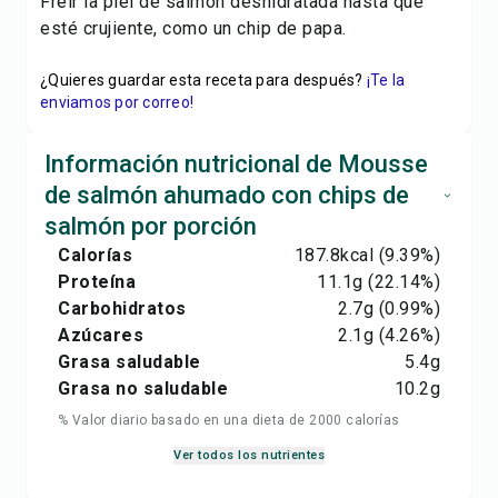
Freír la piel de salmón deshidratada hasta que
esté crujiente, como un chip de papa.
¿Quieres guardar esta receta para después?
¡Te la
enviamos por correo!
Información nutricional de Mousse
de salmón ahumado con chips de
salmón por porción
Calorías
187.8
kcal
(9.39%)
Proteína
11.1
g
(22.14%)
Carbohidratos
2.7
g
(0.99%)
Azúcares
2.1
g
(4.26%)
Grasa saludable
5.4
g
Grasa no saludable
10.2
g
% Valor diario basado en una dieta de 2000 calorías
Ver todos los nutrientes