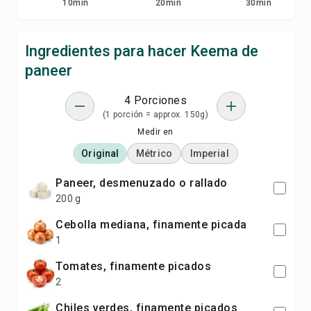
10
min
20
min
30
min
Ingredientes para hacer Keema de
paneer
4 Porciones
(1 porción = approx. 150g)
Medir en
Original
Métrico
Imperial
paneer, desmenuzado o rallado
200 g
cebolla mediana, finamente picada
1
tomates, finamente picados
2
chiles verdes, finamente picados