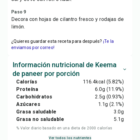
Paso 9
Decora con hojas de cilantro fresco y rodajas de
limón.
¿Quieres guardar esta receta para después?
¡Te la
enviamos por correo!
Información nutricional de Keema
de paneer por porción
Calorías
116.4
kcal
(5.82%)
Proteína
6.0
g
(11.9%)
Carbohidratos
2.5
g
(0.93%)
Azúcares
1.1
g
(2.1%)
Grasa saludable
3.0
g
Grasa no saludable
5.1
g
% Valor diario basado en una dieta de 2000 calorías
Ver todos los nutrientes