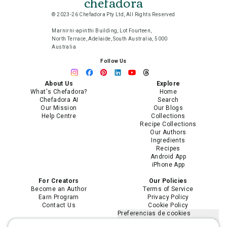
chefadora
© 2023-26 Chefadora Pty Ltd, All Rights Reserved
Marnirni-apinthi Building, Lot Fourteen,
North Terrace, Adelaide, South Australia, 5000
Australia
Follow Us
About Us
Explore
What's Chefadora?
Home
Chefadora AI
Search
Our Mission
Our Blogs
Help Centre
Collections
Recipe Collections
Our Authors
Ingredients
Recipes
Android App
iPhone App
For Creators
Our Policies
Become an Author
Terms of Service
Earn Program
Privacy Policy
Contact Us
Cookie Policy
Preferencias de cookies
No vender ni compartir mi