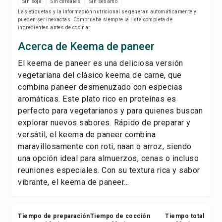
Imprimir receta
Sin soja
Sin cereales
Sin sésamo
Las etiquetas y la información nutricional se generan automáticamente y
pueden ser inexactas. Comprueba siempre la lista completa de
Guardar
ingredientes antes de cocinar.
Acerca de Keema de paneer
Compartir
El keema de paneer es una deliciosa versión
vegetariana del clásico keema de carne, que
Reportar
combina paneer desmenuzado con especias
aromáticas. Este plato rico en proteínas es
perfecto para vegetarianos y para quienes buscan
explorar nuevos sabores. Rápido de preparar y
versátil, el keema de paneer combina
maravillosamente con roti, naan o arroz, siendo
una opción ideal para almuerzos, cenas o incluso
reuniones especiales. Con su textura rica y sabor
vibrante, el keema de paneer...
Tiempo de preparación
Tiempo de cocción
Tiempo total