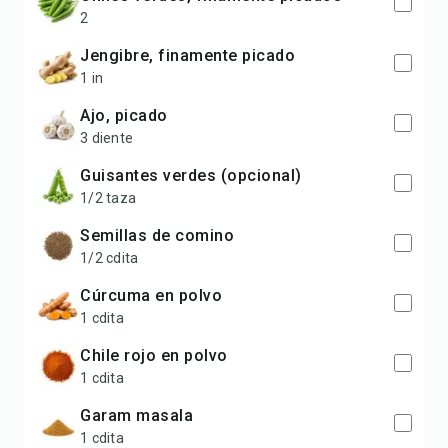
2
jengibre, finamente picado
1 in
ajo, picado
3 diente
guisantes verdes (opcional)
1/2 taza
semillas de comino
1/2 cdita
cúrcuma en polvo
1 cdita
chile rojo en polvo
1 cdita
garam masala
1 cdita