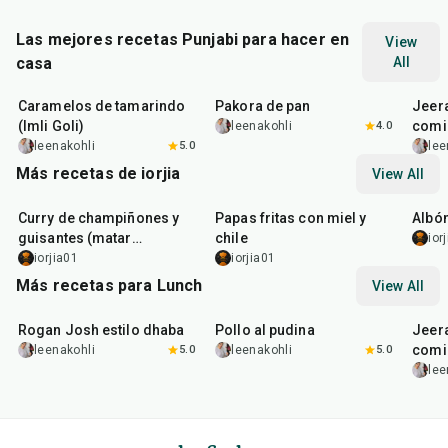
Las mejores recetas Punjabi para hacer en
View
casa
All
1
hr
20
min
15
min
25
m
Caramelos de tamarindo
Pakora de pan
Jeer
(Imli Goli)
comi
leenakohli
4.0
leenakohli
5.0
lee
Más recetas de iorjia
View All
45
min
55
min
50
m
Curry de champiñones y
Papas fritas con miel y
Albó
guisantes (matar
chile
ior
mushroom)
iorjia01
iorjia01
Más recetas para Lunch
View All
1
hr
50
min
1
hr
15
min
25
m
Rogan Josh estilo dhaba
Pollo al pudina
Jeer
comi
leenakohli
5.0
leenakohli
5.0
lee