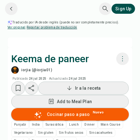
Sign Up
Traducido por IA desde inglés (puede no ser completamente preciso).
Ver original
·
Reportar problema de traducción
Keema de paneer
iorjia (@iorjia01)
Cocinar con Chefadora AI
Publicado
24 jul 2025
·
Actualizado
24 jul 2025
Ir a la receta
Add to Meal Plan
Add to Meal Plan
Add to Shopping List
Nuevo
Cocinar paso a paso
Notas de la receta
Punjabi
India
Surasiática
Lunch
Dinner
Main Course
Vegetariano
Sin gluten
Sin frutos secos
Sin cacahuetes