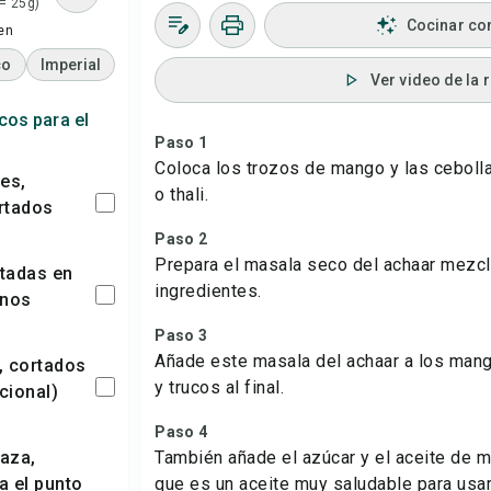
 = 25g)
Cocinar co
en
co
Imperial
Ver video de la 
cos para el
Paso 1
Coloca los trozos de mango y las ceboll
o thali.
rtados
Paso 2
Prepara el masala seco del achaar mezc
ingredientes.
anos
Paso 3
Añade este masala del achaar a los mang
y trucos al final.
cional)
Paso 4
También añade el azúcar y el aceite de
a el punto
que es un aceite muy saludable para usar