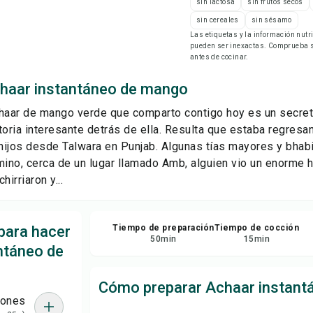
sin lactosa
sin frutos secos
Imp
sin cereales
sin sésamo
Las etiquetas y la información nut
pueden ser inexactas. Comprueba si
Gu
antes de cocinar.
haar instantáneo de mango
Com
chaar de mango verde que comparto contigo hoy es un secret
Rep
toria interesante detrás de ella. Resulta que estaba regresa
hijos desde Talwara en Punjab. Algunas tías mayores y bha
mino, cerca de un lugar llamado Amb, alguien vio un enorme
irriaron y...
para hacer
Tiempo de preparación
Tiempo de cocción
50
min
15
min
ntáneo de
Cómo preparar Achaar instant
iones