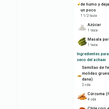
de humo y deja
un poco
1 1/2 taza
azúcar
1 taza
masala pa
1 taza
Ingredientes para
seco del achaar
semillas de fenogreco
molidas grues
dana)
2 cda
cúrcuma (h
4 cda
chile rojo