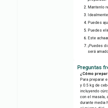
Mantenlo r
Idealmente,
Puedes aju
Puedes elim
Este achaar
¡Puedes di
será amado
Preguntas f
¿Cómo preparo
Para preparar 
y 0.5 kg de ceb
incluyendo cúrc
con el masala, 
durante media h