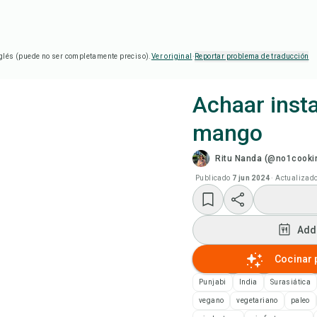
glés (puede no ser completamente preciso).
Ver original
·
Reportar problema de traducción
Achaar inst
mango
Coc
Ritu Nanda (@no1cookin
Ver
Publicado
7 jun 2024
·
Actualizad
Add
Add
Add
Cocinar 
Punjabi
India
Surasiática
Not
vegano
vegetariano
paleo