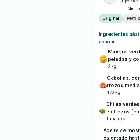
(1 porción
Medir 
Original
Métri
Ingredientes bási
achaar
mangos verdes,
pelados y co
2 kg
cebollas, cortadas en
trozos medi
1/2 kg
chiles verdes, cortados
en trozos (op
1 manojo
aceite de mostaza,
calentado hast