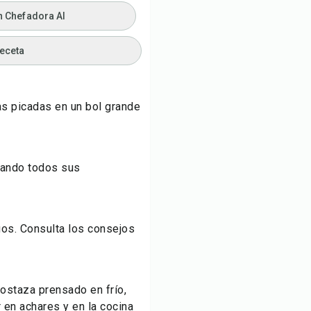
n Chefadora AI
receta
as picadas en un bol grande
lando todos sus
os. Consulta los consejos
 mostaza
prensado en frío
,
 en achares y en la cocina