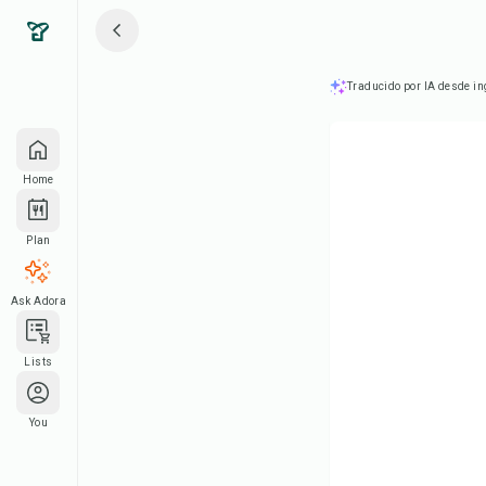
Traducido por IA desde in
Home
Plan
Ask Adora
Lists
You