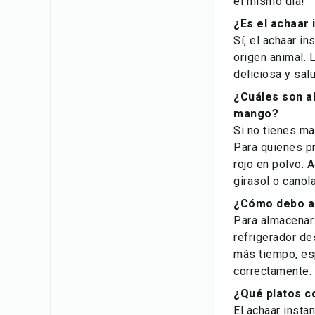
el mismo día!
¿Es el achaar
Sí, el achaar i
origen animal. 
deliciosa y sal
¿Cuáles son a
mango?
Si no tienes ma
Para quienes pr
rojo en polvo. 
girasol o canol
¿Cómo debo al
Para almacenar 
refrigerador de
más tiempo, es
correctamente.
¿Qué platos c
El achaar inst