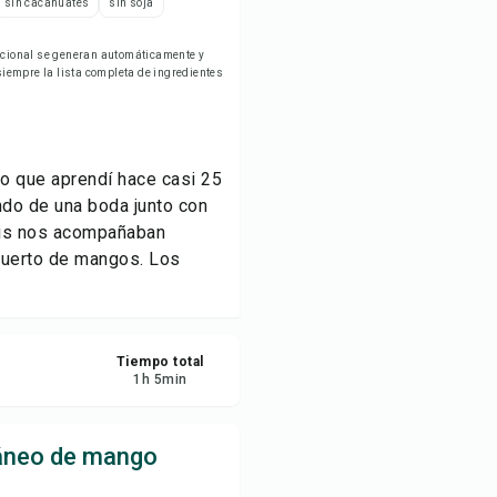
sin cacahuates
sin soja
rimir receta
ricional se generan automáticamente y
empre la lista completa de ingredientes
ardar
partir
o que aprendí hace casi 25
ortar
ndo de una boda junto con
bis nos acompañaban
 huerto de mangos. Los
Tiempo total
1
h
5
min
áneo de mango