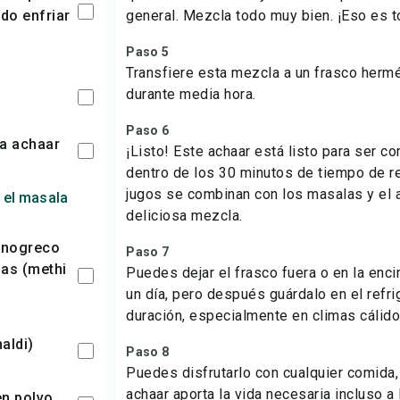
do enfriar
general. Mezcla todo muy bien. ¡Eso es t
Paso 5
Transfiere esta mezcla a un frasco hermé
durante media hora.
Paso 6
ra achaar
¡Listo! Este achaar está listo para ser c
dentro de los 30 minutos de tiempo de r
jugos se combinan con los masalas y el 
 el masala
deliciosa mezcla.
Paso 7
as (methi
Puedes dejar el frasco fuera o en la enci
un día, pero después guárdalo en el refr
duración, especialmente en climas cálido
aldi)
Paso 8
Puedes disfrutarlo con cualquier comida, 
achaar aporta la vida necesaria incluso 
 en polvo