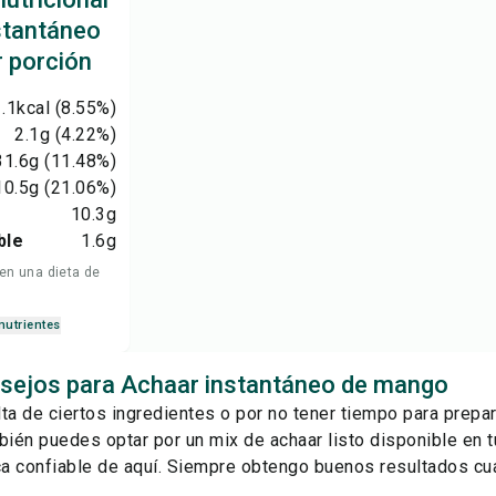
stantáneo
 porción
.1
kcal
(8.55%)
2.1
g
(4.22%)
31.6
g
(11.48%)
10.5
g
(21.06%)
10.3
g
ble
1.6
g
 en una dieta de
nutrientes
sejos para Achaar instantáneo de mango
alta de ciertos ingredientes o por no tener tiempo para prepa
bién puedes optar por un mix de achaar listo disponible en t
a confiable de
aquí
. Siempre obtengo buenos resultados cu