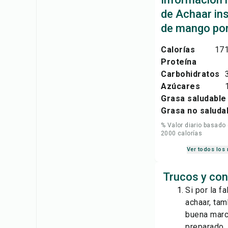
de Achaar in
de mango por
Calorías
171
Proteína
Carbohidratos
Azúcares
Grasa saludable
Grasa no saluda
% Valor diario basado
2000 calorías
Ver todos los 
Trucos y con
Si por la f
achaar, tam
buena marc
preparado.