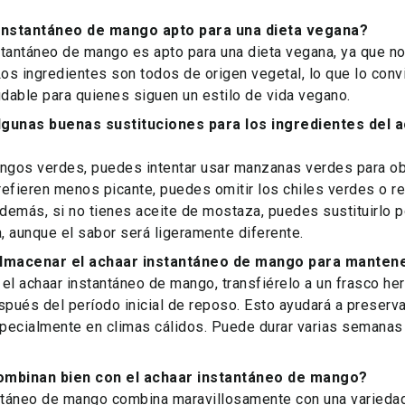
 instantáneo de mango apto para una dieta vegana?
nstantáneo de mango es apto para una dieta vegana, ya que n
Los ingredientes son todos de origen vegetal, lo que lo conv
udable para quienes siguen un estilo de vida vegano.
lgunas buenas sustituciones para los ingredientes del 
ngos verdes, puedes intentar usar manzanas verdes para obt
efieren menos picante, puedes omitir los chiles verdes o red
Además, si no tienes aceite de mostaza, puedes sustituirlo p
a, aunque el sabor será ligeramente diferente.
macenar el achaar instantáneo de mango para mantene
el achaar instantáneo de mango, transfiérelo a un frasco he
spués del período inicial de reposo. Esto ayudará a preserva
pecialmente en climas cálidos. Puede durar varias semanas
ombinan bien con el achaar instantáneo de mango?
antáneo de mango combina maravillosamente con una variedad