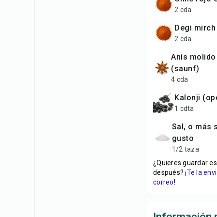
2 cda
degi mirch
2 cda
anís molido grueso
(saunf)
4 cda
kalonji (o
1 cdta
sal, o más según el
gusto
1/2 taza
¿Quieres guardar es
después?
¡Te la en
correo!
Información n