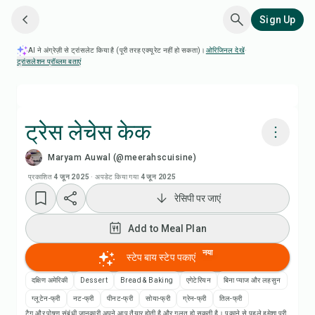
Sign Up
AI ने अंग्रेज़ी से ट्रांसलेट किया है (पूरी तरह एक्यूरेट नहीं हो सकता)।
ओरिजिनल देखें
·
ट्रांसलेशन प्रॉब्लम बताएं
ट्रेस लेचेस केक
Maryam Auwal (@meerahscuisine)
Chefadora AI से पकाएं
प्रकाशित
4 जून 2025
·
अपडेट किया गया
4 जून 2025
रेसिपी पर जाएं
Add to Meal Plan
Add to Meal Plan
Add to Shopping List
नया
स्टेप बाय स्टेप पकाएं
रेसिपी नोट्स
दक्षिण अमेरिकी
Dessert
Bread & Baking
एगेटेरियन
बिना प्याज और लहसुन
ग्लूटेन-फ्री
नट-फ्री
पीनट-फ्री
सोया-फ्री
ग्रेन-फ्री
तिल-फ्री
टैग और पोषण संबंधी जानकारी अपने आप तैयार होती है और गलत हो सकती है। पकाने से पहले हमेशा पूरी