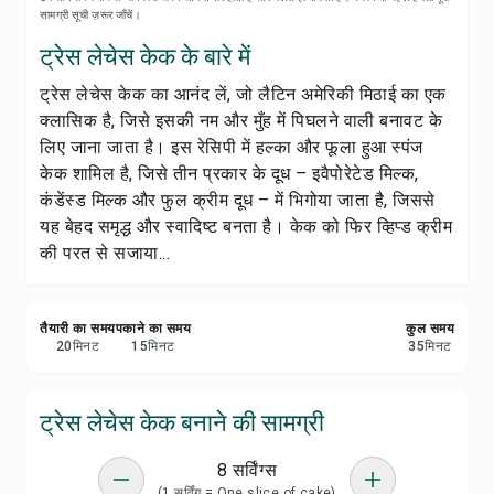
रेसिपी प्रिंट करें
सामग्री सूची ज़रूर जाँचें।
ट्रेस लेचेस केक के बारे में
सेव करें
ट्रेस लेचेस केक का आनंद लें, जो लैटिन अमेरिकी मिठाई का एक
क्लासिक है, जिसे इसकी नम और मुँह में पिघलने वाली बनावट के
शेयर करें
लिए जाना जाता है। इस रेसिपी में हल्का और फूला हुआ स्पंज
केक शामिल है, जिसे तीन प्रकार के दूध – इवैपोरेटेड मिल्क,
रिपोर्ट करें
कंडेंस्ड मिल्क और फुल क्रीम दूध – में भिगोया जाता है, जिससे
यह बेहद समृद्ध और स्वादिष्ट बनता है। केक को फिर व्हिप्ड क्रीम
की परत से सजाया...
तैयारी का समय
पकाने का समय
कुल समय
20
मिनट
15
मिनट
35
मिनट
ट्रेस लेचेस केक बनाने की सामग्री
8 सर्विंग्स
(1 सर्विंग = One slice of cake)