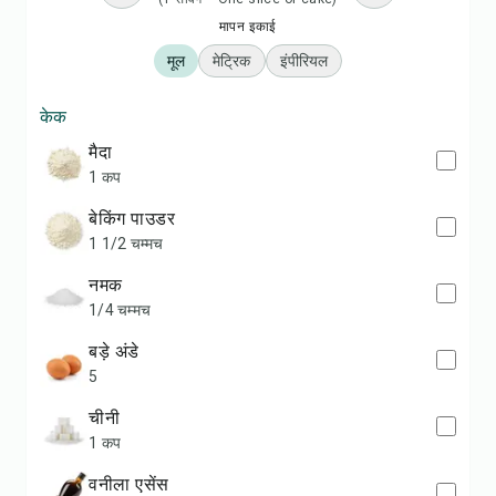
मापन इकाई
मूल
मेट्रिक
इंपीरियल
केक
मैदा
1 कप
बेकिंग पाउडर
1 1/2 चम्मच
नमक
1/4 चम्मच
बड़े अंडे
5
चीनी
1 कप
वनीला एसेंस