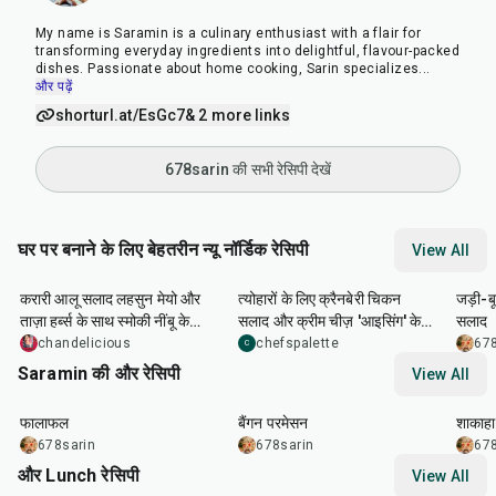
My name is Saramin is a culinary enthusiast with a flair for
transforming everyday ingredients into delightful, flavour-packed
dishes. Passionate about home cooking, Sarin specializes
...
और पढ़ें
shorturl.at/EsGc7
& 2 more links
678sarin की सभी रेसिपी देखें
घर पर बनाने के लिए बेहतरीन न्यू नॉर्डिक रेसिपी
View All
50
min
51
min
32
m
करारी आलू सलाद लहसुन मेयो और
त्योहारों के लिए क्रैनबेरी चिकन
जड़ी-ब
ताज़ा हर्ब्स के साथ स्मोकी नींबू के
सलाद और क्रीम चीज़ 'आइसिंग' के
सलाद
साथ परोसी गई
साथ यूल लॉग सैंडविच केक
chandelicious
chefspalette
678
C
Saramin की और रेसिपी
View All
25
min
1
hr
20
min
30
m
फालाफल
बैंगन परमेसन
शाकाहा
678sarin
678sarin
678
और Lunch रेसिपी
View All
1
hr
50
min
1
hr
15
min
25
m