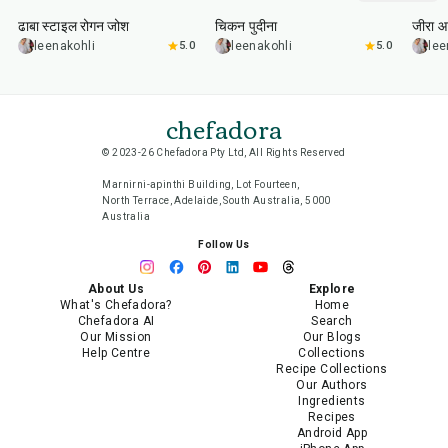
ढाबा स्टाइल रोगन जोश
चिकन पुदीना
जीरा आ
leenakohli
5.0
leenakohli
5.0
lee
chefadora
© 2023-26 Chefadora Pty Ltd, All Rights Reserved
Marnirni-apinthi Building, Lot Fourteen,
North Terrace, Adelaide, South Australia, 5000
Australia
Follow Us
About Us
Explore
What's Chefadora?
Home
Chefadora AI
Search
Our Mission
Our Blogs
Help Centre
Collections
Recipe Collections
Our Authors
Ingredients
Recipes
Android App