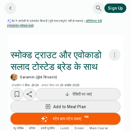
Sign Up
AI ने अंग्रेज़ी से ट्रांसलेट किया है (पूरी तरह एक्यूरेट नहीं हो सकता)।
ओरिजिनल देखें
·
ट्रांसलेशन प्रॉब्लम बताएं
स्मोक्ड ट्राउट और एवोकाडो
सलाद टोस्टेड ब्रेड के साथ
Chefadora AI से पकाएं
Saramin (@678sarin)
Add to Meal Plan
प्रकाशित
1 दिस॰ 2024
·
अपडेट किया गया
23 अप्रैल 2025
रेसिपी पर जाएं
Add to Shopping List
Add to Meal Plan
रेसिपी नोट्स
नया
स्टेप बाय स्टेप पकाएं
न्यू नॉर्डिक
डेनिश
उत्तरी यूरोपीय
Lunch
Dinner
Main Course