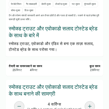
रेसिपी प्रिंट करें
पेस्केटेरियन
गैर-शाकाहारी
डेयरी-मुक्त
लैक्टोज़-मुक्त
नट-मुक्त
मूंगफली-मुक्त
सोया-मुक्त
तिल-मुक्त
सेव करें
टैग और पोषण संबंधी जानकारी अपने आप तैयार होती है और गलत हो सकती है। पकाने से पहले हमेशा पूरी
सामग्री सूची ज़रूर जाँचें।
शेयर करें
स्मोक्ड ट्राउट और एवोकाडो सलाद टोस्टेड ब्रेड
के साथ के बारे में
रिपोर्ट करें
स्मोक्ड ट्राउट, एवोकाडो और एंडिव से बना एक ताज़ा सलाद,
टोस्टेड ब्रेड के साथ परोसा गया।
तैयारी का समय
पकाने का समय
कुल समय
25
मिनट
4
मिनट
29
मिनट
स्मोक्ड ट्राउट और एवोकाडो सलाद टोस्टेड ब्रेड
के साथ बनाने की सामग्री
4 सर्विंग्स