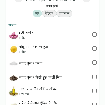
(1 सर्विंग = 1 portion of salad with toast)
मापन इकाई
मूल
मेट्रिक
इंपीरियल
सलाद
बड़ी शलोट
1 पीस
नींबू, रस निकाला हुआ
1 पीस
स्वादानुसार नमक
स्वादानुसार पिसी हुई काली मिर्च
एक्स्ट्रा वर्जिन ऑलिव ऑयल
1/3 कप
सफेद बेल्जियन एंडिव के सिर