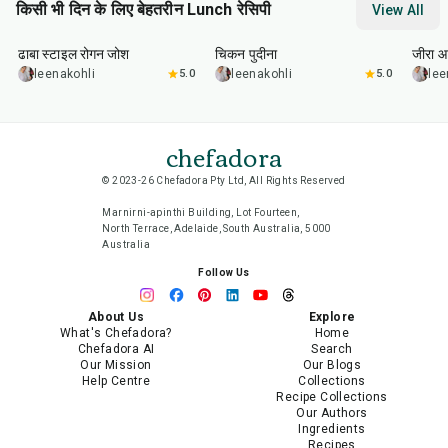
किसी भी दिन के लिए बेहतरीन Lunch रेसिपी
View All
1
hr
50
min
1
hr
15
min
25
m
ढाबा स्टाइल रोगन जोश
चिकन पुदीना
जीरा आ
leenakohli
5.0
leenakohli
5.0
lee
chefadora
© 2023-26 Chefadora Pty Ltd, All Rights Reserved
Marnirni-apinthi Building, Lot Fourteen,
North Terrace, Adelaide, South Australia, 5000
Australia
Follow Us
About Us
Explore
What's Chefadora?
Home
Chefadora AI
Search
Our Mission
Our Blogs
Help Centre
Collections
Recipe Collections
Our Authors
Ingredients
Recipes