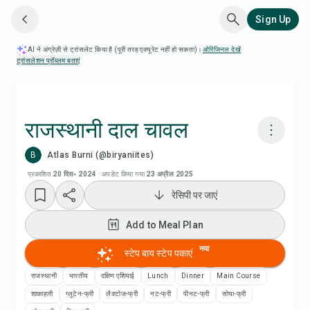
Sign Up
AI ने अंग्रेज़ी से ट्रांसलेट किया है (पूरी तरह एक्यूरेट नहीं हो सकता)।
ओरिजिनल देखें
·
ट्रांसलेशन प्रॉब्लम बताएं
राजस्थानी दाल चावल
B
Atlas Burni (@biryaniites)
Chefadora AI से पकाएं
प्रकाशित
20 दिस॰ 2024
·
अपडेट किया गया
23 अप्रैल 2025
रेसिपी पर जाएं
Add to Meal Plan
Add to Meal Plan
Add to Shopping List
नया
स्टेप बाय स्टेप पकाएं
रेसिपी नोट्स
राजस्थानी
भारतीय
दक्षिण एशियाई
Lunch
Dinner
Main Course
शाकाहारी
ग्लूटेन-फ्री
लैक्टोज-फ्री
नट-फ्री
पीनट-फ्री
सोया-फ्री