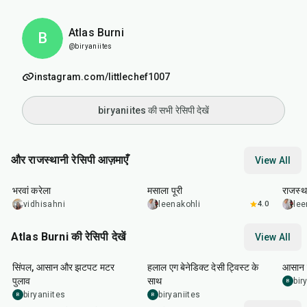
Atlas Burni
B
@biryaniites
instagram.com/littlechef1007
biryaniites की सभी रेसिपी देखें
और राजस्थानी रेसिपी आज़माएँ
View All
30
min
35
min
25
m
भरवां करेला
मसाला पूरी
राजस्था
vidhisahni
leenakohli
4.0
lee
Atlas Burni की रेसिपी देखें
View All
30
min
35
min
30
m
सिंपल, आसान और झटपट मटर
हलाल एग बेनेडिक्ट देसी ट्विस्ट के
आसान झ
पुलाव
साथ
bir
B
biryaniites
biryaniites
B
B