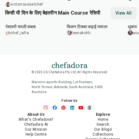
victorrousselchef
किसी भी दिन के लिए बेहतरीन Main Course रेसिपी
View All
50
min
1
hr
15
min
1
hr
पेशावरी चपली कबाब
चिकन टिक्का कढ़ाई मसाला
थुकपा
chef_rafia
leenakohli
ar
chefadora
© 2023-26 Chefadora Pty Ltd, All Rights Reserved
Marnirni-apinthi Building, Lot Fourteen,
North Terrace, Adelaide, South Australia, 5000
Australia
Follow Us
About Us
Explore
What's Chefadora?
Home
Chefadora AI
Search
Our Mission
Our Blogs
Help Centre
Collections