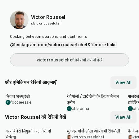
Victor Roussel
@victorrousselchef
Cooking between seasons and continents
instagram.com/victorroussel.chef
& 2 more links
victorrousselchef की सभी रेसिपी देखें
और एमिलियन रेसिपी आज़माएँ
View All
35
min
7
min
50
m
चिकन अल्फ्रेडो
रैवियोली / टोर्टेलिनी के लिए पार्मेज़ान
मोज़रे
क्रीम
टोर्टेलि
foodieease
F
chefanna
ch
C
C
Victor Roussel की रेसिपी देखें
View All
1
hr
50
min
2
hr
1
hr
काराबिनेरो लिंगुइनी अल नेरो दी
चुकंदर गॉर्गोन्ज़ोला ओरिगामी रैवियोली
पैनकेक्
सेप्पिया
victorrousselchef
vic