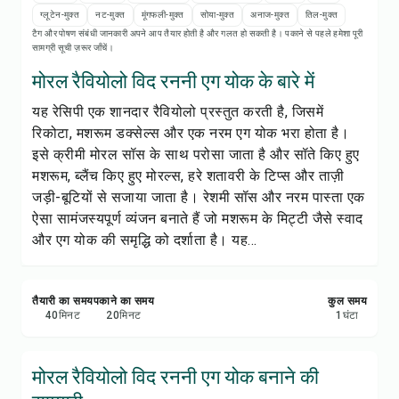
रेसिपी नोट्स
ग्लूटेन-मुक्त
नट-मुक्त
मूंगफली-मुक्त
सोया-मुक्त
अनाज-मुक्त
तिल-मुक्त
टैग और पोषण संबंधी जानकारी अपने आप तैयार होती है और गलत हो सकती है। पकाने से पहले हमेशा पूरी
सामग्री सूची ज़रूर जाँचें।
रेसिपी प्रिंट करें
मोरल रैवियोलो विद रननी एग योक के बारे में
सेव करें
यह रेसिपी एक शानदार रैवियोलो प्रस्तुत करती है, जिसमें
रिकोटा, मशरूम डक्सेल्स और एक नरम एग योक भरा होता है।
शेयर करें
इसे क्रीमी मोरल सॉस के साथ परोसा जाता है और सॉते किए हुए
मशरूम, ब्लैंच किए हुए मोरल्स, हरे शतावरी के टिप्स और ताज़ी
रिपोर्ट करें
जड़ी-बूटियों से सजाया जाता है। रेशमी सॉस और नरम पास्ता एक
ऐसा सामंजस्यपूर्ण व्यंजन बनाते हैं जो मशरूम के मिट्टी जैसे स्वाद
और एग योक की समृद्धि को दर्शाता है। यह...
तैयारी का समय
पकाने का समय
कुल समय
40
मिनट
20
मिनट
1
घंटा
मोरल रैवियोलो विद रननी एग योक बनाने की