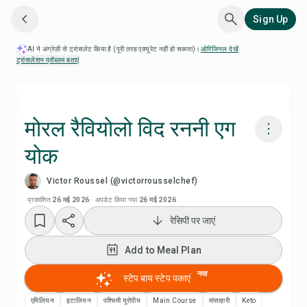
Sign Up
AI ने अंग्रेज़ी से ट्रांसलेट किया है (पूरी तरह एक्यूरेट नहीं हो सकता)।
ओरिजिनल देखें
·
ट्रांसलेशन प्रॉब्लम बताएं
मोरल रैवियोलो विद रननी एग
योक
Chefadora AI से पकाएं
Victor Roussel (@victorrousselchef)
रेसिपी वीडियो देखें
प्रकाशित
26 मई 2026
·
अपडेट किया गया
26 मई 2026
रेसिपी पर जाएं
Add to Meal Plan
Add to Meal Plan
Add to Shopping List
नया
स्टेप बाय स्टेप पकाएं
एमिलियन
इटालियन
पश्चिमी यूरोपीय
Main Course
मांसाहारी
Keto