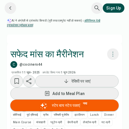
Sign Up
AI ने अंग्रेज़ी से ट्रांसलेट किया है (पूरी तरह एक्यूरेट नहीं हो सकता)।
ओरिजिनल देखें
·
ट्रांसलेशन प्रॉब्लम बताएं
सफेद मांस का मैरीनेशन
C
@cocinero44
Chefadora AI से पकाएं
प्रकाशित
11 जुल॰ 2025
·
अपडेट किया गया
1 जून 2026
रेसिपी पर जाएं
Add to Meal Plan
Add to Meal Plan
Add to Shopping List
नया
स्टेप बाय स्टेप पकाएं
रेसिपी नोट्स
कोरियाई
पूर्व एशियाई
फ्रेंच
पश्चिमी यूरोपीय
इटालियन
Lunch
Dinner
Main Course
मांसाहारी
ग्लूटेन-फ्री
डेयरी-फ्री
लैक्टोज-फ्री
नट-फ्री