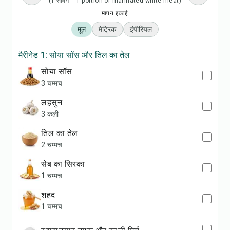
(1 सर्विंग = 1 portion of marinated white meat)
मापन इकाई
मूल
मेट्रिक
इंपीरियल
मैरीनेड 1: सोया सॉस और तिल का तेल
सोया सॉस
3 चम्मच
लहसुन
3 कली
तिल का तेल
2 चम्मच
सेब का सिरका
1 चम्मच
शहद
1 चम्मच