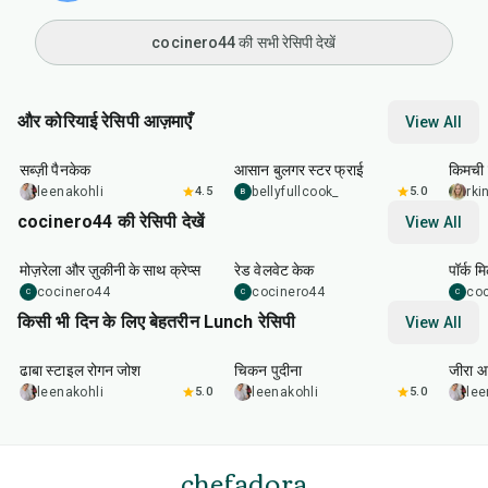
cocinero44 की सभी रेसिपी देखें
और कोरियाई रेसिपी आज़माएँ
View All
35
min
30
min
40
m
सब्ज़ी पैनकेक
आसान बुलगर स्टर फ्राई
किमची 
leenakohli
4.5
bellyfullcook_
5.0
rk
B
cocinero44 की रेसिपी देखें
View All
1
hr
45
min
50
m
मोज़रेला और ज़ुकीनी के साथ क्रेप्स
रेड वेलवेट केक
पॉर्क म
cocinero44
cocinero44
co
C
C
C
किसी भी दिन के लिए बेहतरीन Lunch रेसिपी
View All
1
hr
50
min
1
hr
15
min
25
m
ढाबा स्टाइल रोगन जोश
चिकन पुदीना
जीरा आ
leenakohli
5.0
leenakohli
5.0
lee
chefadora