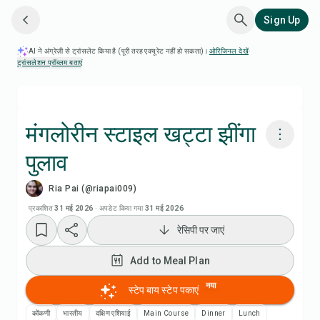
Sign Up
AI ने अंग्रेज़ी से ट्रांसलेट किया है (पूरी तरह एक्यूरेट नहीं हो सकता)।
ओरिजिनल देखें
·
ट्रांसलेशन प्रॉब्लम बताएं
मंगलोरीन स्टाइल खट्टा झींगा
पुलाव
Chefadora AI से पकाएं
Ria Pai (@riapai009)
Add to Meal Plan
प्रकाशित
31 मई 2026
·
अपडेट किया गया
31 मई 2026
रेसिपी पर जाएं
Add to Shopping List
Add to Meal Plan
रेसिपी नोट्स
नया
स्टेप बाय स्टेप पकाएं
कोंकणी
भारतीय
दक्षिण एशियाई
Main Course
Dinner
Lunch