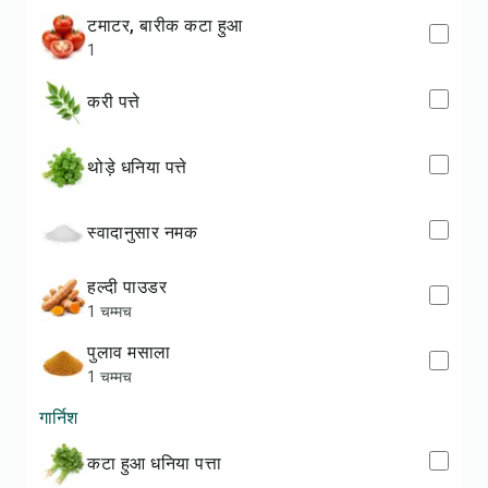
टमाटर, बारीक कटा हुआ
1
करी पत्ते
थोड़े धनिया पत्ते
स्वादानुसार नमक
हल्दी पाउडर
1 चम्मच
पुलाव मसाला
1 चम्मच
गार्निश
कटा हुआ धनिया पत्ता