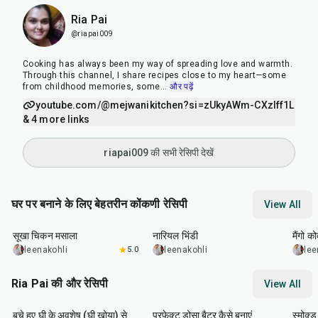
Ria Pai
@riapai009
Cooking has always been my way of spreading love and warmth.
Through this channel, I share recipes close to my heart—some
from childhood memories, some
...
और पढ़ें
youtube.com/@mejwanikitchen?si=zUkyAWm-CXzIff1L
& 4 more links
riapai009 की सभी रेसिपी देखें
घर पर बनाने के लिए बेहतरीन कोंकणी रेसिपी
View All
45
min
45
min
25
m
सूखा चिकन मसाला
नारियल भिंडी
मैंगो 
leenakohli
5.0
leenakohli
lee
Ria Pai की और रेसिपी
View All
40
min
15
hr
1
hr
बचे हुए घी के अवशेष (घी खोया) से
परफेक्ट डोसा बैटर कैसे बनाएं
स्मोक्