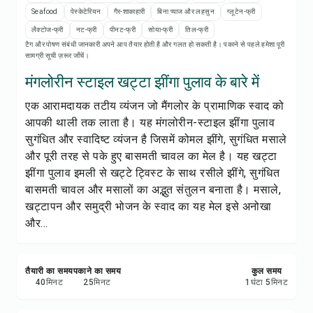
रेसिपी प्रिंट करें
Seafood
पेस्केटेरियन
गैर-शाकाहारी
बिना प्याज और लहसुन
ग्लूटेन-फ्री
लैक्टोज-फ्री
नट-फ्री
पीनट-फ्री
सोया-फ्री
तिल-फ्री
सेव करें
टैग और पोषण संबंधी जानकारी अपने आप तैयार होती है और गलत हो सकती है। पकाने से पहले हमेशा पूरी
सामग्री सूची ज़रूर जाँचें।
शेयर करें
मंगलोरीन स्टाइल खट्टा झींगा पुलाव के बारे में
एक आरामदायक तटीय व्यंजन जो मैंगलोर के प्रामाणिक स्वाद को
रिपोर्ट करें
आपकी थाली तक लाता है। यह मंगलोरीन-स्टाइल झींगा पुलाव
सुगंधित और स्वादिष्ट व्यंजन है जिसमें कोमल झींगे, सुगंधित मसाले
और पूरी तरह से
पके हुए बासमती चावल
का मेल है। यह खट्टा
झींगा पुलाव इमली से खट्टे ट्विस्ट के साथ रसीले झींगे, सुगंधित
बासमती चावल और मसालों का अद्भुत संतुलन बनाता है। मसाले,
खट्टापन और समुद्री भोजन के स्वाद का यह मेल इसे अनोखा
और...
तैयारी का समय
पकाने का समय
कुल समय
40
मिनट
25
मिनट
1
घंटा
5
मिनट