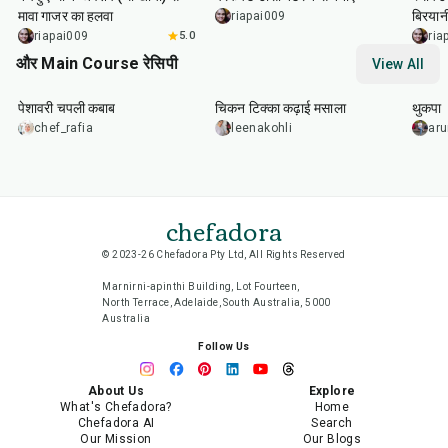
मावा गाजर का हलवा
बिरयान
riapai009
riapai009
5.0
ria
और Main Course रेसिपी
View All
50
min
1
hr
15
min
1
hr
पेशावरी चपली कबाब
चिकन टिक्का कढ़ाई मसाला
थुकपा
chef_rafia
leenakohli
ar
chefadora
© 2023-26 Chefadora Pty Ltd, All Rights Reserved
Marnirni-apinthi Building, Lot Fourteen,
North Terrace, Adelaide, South Australia, 5000
Australia
Follow Us
About Us
Explore
What's Chefadora?
Home
Chefadora AI
Search
Our Mission
Our Blogs