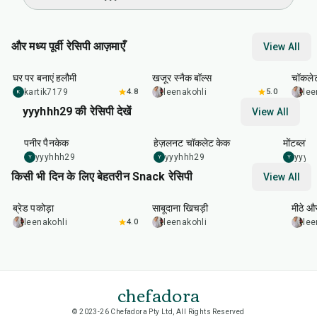
और मध्य पूर्वी रेसिपी आज़माएँ
View All
1
hr
50
min
25
min
10
m
घर पर बनाएं हलौमी
खजूर स्नैक बॉल्स
चॉकलेट
kartik7179
4.8
leenakohli
5.0
lee
K
yyyhhh29 की रेसिपी देखें
View All
15
min
1
hr
10
min
1
hr
45
पनीर पैनकेक
हेज़लनट चॉकलेट केक
मोंटब्लां
yyyhhh29
yyyhhh29
yyyh
Y
Y
Y
किसी भी दिन के लिए बेहतरीन Snack रेसिपी
View All
15
min
5
hr
20
min
15
m
ब्रेड पकोड़ा
साबूदाना खिचड़ी
मीठे औ
leenakohli
4.0
leenakohli
lee
chefadora
© 2023-26 Chefadora Pty Ltd, All Rights Reserved