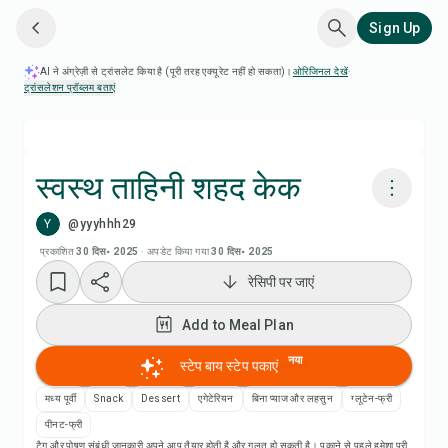
Sign Up
AI ने अंग्रेज़ी से ट्रांसलेट किया है (पूरी तरह एक्यूरेट नहीं हो सकता)।
ओरिजिनल देखें
·
ट्रांसलेशन प्रॉब्लम बताएं
स्वस्थ ताहिनी शहद केक
Y
@yyyhhh29
Chefadora AI से पकाएं
प्रकाशित
30 दिस॰ 2025
·
अपडेट किया गया
30 दिस॰ 2025
रेसिपी पर जाएं
Add to Meal Plan
Add to Meal Plan
Add to Shopping List
नया
स्टेप बाय स्टेप पकाएं
रेसिपी नोट्स
मध्य पूर्वी
Snack
Dessert
एगेटेरियन
बिना प्याज और लहसुन
ग्लूटेन-फ्री
पीनट-फ्री
टैग और पोषण संबंधी जानकारी अपने आप तैयार होती है और गलत हो सकती है। पकाने से पहले हमेशा पूरी