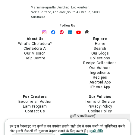
Marnirni-apinthi Building, Lot Fourteen,
North Terrace, Adelaide, South Australia, 5000
Australia
Follow Us
About Us
Explore
What's Chefadora?
Home
Chefadora AI
Search
Our Mission
Our Blogs
Help Centre
Collections
Recipe Collections
Our Authors
Ingredients
Recipes
Android App
iPhone App
For Creators
Our Policies
Become an Author
Terms of Service
Earn Program
Privacy Policy
Contact Us
Cookie Policy
कुकी प्राथमिकताएँ
मेरी निजी जानकारी न बेचें या साझा न करें
मेरी संवेदनशील निजी जानकारी का उपयोग
हम इस वेबसाइट पर कुकीज़ का उपयोग इसके सही ढंग से काम करने को सुनिश्चित करने
सीमित करें
और हमारी सेवाओं की गुणवत्ता बेहतर बनाने के लिए करते हैं।
कुकी नीति