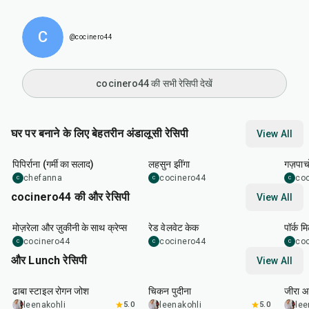
C
@cocinero44
cocinero44 की सभी रेसिपी देखें
घर पर बनाने के लिए बेहतरीन अंडालूसी रेसिपी
View All
20
min
20
min
20
m
पिपिर्राना (गर्मी का सलाद)
लहसुन झींगा
गज़पाच
chefanna
cocinero44
co
C
C
C
cocinero44 की और रेसिपी
View All
1
hr
45
min
50
m
मोज़रेला और ज़ुकीनी के साथ क्रेप्स
रेड वेलवेट केक
पॉर्क म
cocinero44
cocinero44
co
C
C
C
और Lunch रेसिपी
View All
1
hr
50
min
1
hr
15
min
25
m
ढाबा स्टाइल रोगन जोश
चिकन पुदीना
जीरा आ
leenakohli
5.0
leenakohli
5.0
lee