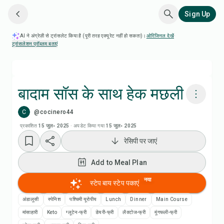
Sign Up
AI ने अंग्रेज़ी से ट्रांसलेट किया है (पूरी तरह एक्यूरेट नहीं हो सकता)।
ओरिजिनल देखें
·
ट्रांसलेशन प्रॉब्लम बताएं
बादाम सॉस के साथ हेक मछली
C
@cocinero44
Chefadora AI से पकाएं
प्रकाशित
15 जुल॰ 2025
·
अपडेट किया गया
15 जुल॰ 2025
रेसिपी पर जाएं
Add to Meal Plan
Add to Meal Plan
Add to Shopping List
नया
स्टेप बाय स्टेप पकाएं
रेसिपी नोट्स
अंडालूसी
स्पेनिश
पश्चिमी यूरोपीय
Lunch
Dinner
Main Course
मांसाहारी
Keto
ग्लूटेन-फ्री
डेयरी-फ्री
लैक्टोज-फ्री
मूंगफली-फ्री