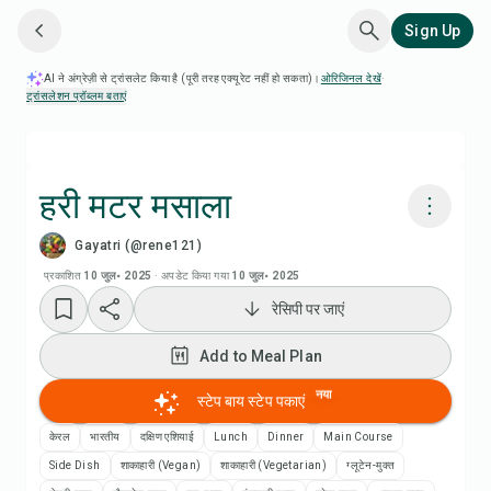
Sign Up
AI ने अंग्रेज़ी से ट्रांसलेट किया है (पूरी तरह एक्यूरेट नहीं हो सकता)।
ओरिजिनल देखें
·
ट्रांसलेशन प्रॉब्लम बताएं
हरी मटर मसाला
Gayatri (@rene121)
Chefadora AI से पकाएं
प्रकाशित
10 जुल॰ 2025
·
अपडेट किया गया
10 जुल॰ 2025
रेसिपी पर जाएं
Add to Meal Plan
Add to Meal Plan
Add to Shopping List
नया
स्टेप बाय स्टेप पकाएं
रेसिपी नोट्स
केरल
भारतीय
दक्षिण एशियाई
Lunch
Dinner
Main Course
Side Dish
शाकाहारी (Vegan)
शाकाहारी (Vegetarian)
ग्लूटेन-मुक्त