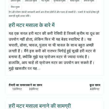
रेसिपी प्रिंट करें
डेयरी-मुक्त
लैक्टोज़-मुक्त
नट-मुक्त
मूंगफली-मुक्त
सोया-मुक्त
अनाज-मुक्त
तिल-मुक्त
टैग और पोषण संबंधी जानकारी अपने आप तैयार होती है और गलत हो सकती है। पकाने से पहले हमेशा पूरी
सेव करें
सामग्री सूची ज़रूर जाँचें।
हरी मटर मसाला के बारे में
शेयर करें
यह एक सरल हरी मटर की करी रेसिपी है जिसमें क्रीम या दूध का
उपयोग नहीं होता, लेकिन फिर भी यह बेहद स्वादिष्ट है। यह
रिपोर्ट करें
चपाती, डोसा, चावल, पुलाव या घी चावल के साथ बहुत अच्छी
लगती है। मैंने इस करी को रातभर भिगोई हुई सूखी हरी मटर से
बनाया है, क्योंकि मुझे यह फ्रोजन मटर से ज्यादा पसंद है।
हालांकि, आप चाहें तो फ्रोजन मटर का उपयोग कर सकते हैं।
मुझे खासतौर पर यह...
तैयारी का समय
पकाने का समय
कुल समय
10
मिनट
30
मिनट
40
मिनट
हरी मटर मसाला बनाने की सामग्री