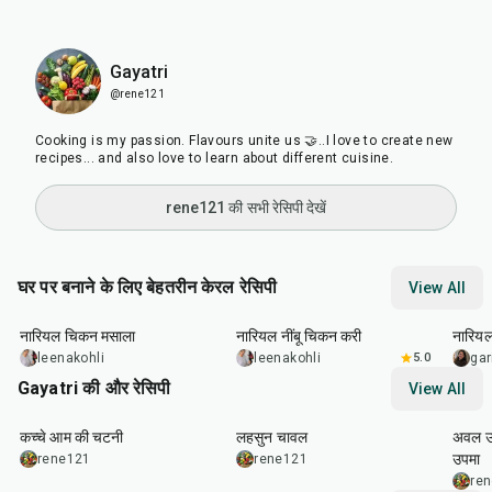
Gayatri
@rene121
Cooking is my passion. Flavours unite us 🤝..I love to create new
recipes... and also love to learn about different cuisine.
rene121 की सभी रेसिपी देखें
घर पर बनाने के लिए बेहतरीन केरल रेसिपी
View All
35
min
50
min
30
m
नारियल चिकन मसाला
नारियल नींबू चिकन करी
नारियल
leenakohli
leenakohli
5.0
gar
Gayatri की और रेसिपी
View All
10
min
20
min
10
m
कच्चे आम की चटनी
लहसुन चावल
अवल उप
उपमा
rene121
rene121
re