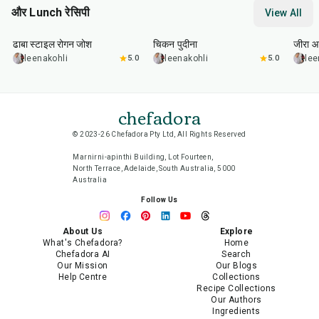
और Lunch रेसिपी
View All
1
hr
50
min
1
hr
15
min
25
m
ढाबा स्टाइल रोगन जोश
चिकन पुदीना
जीरा आ
leenakohli
5.0
leenakohli
5.0
lee
chefadora
© 2023-26 Chefadora Pty Ltd, All Rights Reserved
Marnirni-apinthi Building, Lot Fourteen,
North Terrace, Adelaide, South Australia, 5000
Australia
Follow Us
About Us
Explore
What's Chefadora?
Home
Chefadora AI
Search
Our Mission
Our Blogs
Help Centre
Collections
Recipe Collections
Our Authors
Ingredients