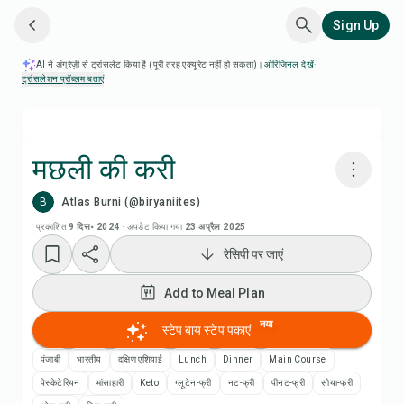
Sign Up
AI ने अंग्रेज़ी से ट्रांसलेट किया है (पूरी तरह एक्यूरेट नहीं हो सकता)।
ओरिजिनल देखें
·
ट्रांसलेशन प्रॉब्लम बताएं
मछली की करी
B
Atlas Burni (@biryaniites)
Chefadora AI से पकाएं
प्रकाशित
9 दिस॰ 2024
·
अपडेट किया गया
23 अप्रैल 2025
रेसिपी पर जाएं
Add to Meal Plan
Add to Meal Plan
Add to Shopping List
नया
स्टेप बाय स्टेप पकाएं
रेसिपी नोट्स
पंजाबी
भारतीय
दक्षिण एशियाई
Lunch
Dinner
Main Course
पेस्केटेरियन
मांसाहारी
Keto
ग्लूटेन-फ्री
नट-फ्री
पीनट-फ्री
सोया-फ्री