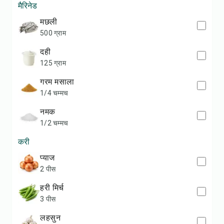
मैरिनेड
मछली
500 ग्राम
दही
125 ग्राम
गरम मसाला
1/4 चम्मच
नमक
1/2 चम्मच
करी
प्याज
2 पीस
हरी मिर्च
3 पीस
लहसुन