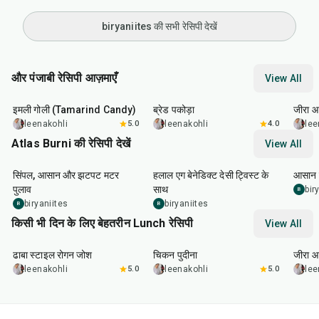
biryaniites की सभी रेसिपी देखें
और पंजाबी रेसिपी आज़माएँ
View All
1
hr
20
min
15
min
25
m
इमली गोली (Tamarind Candy)
ब्रेड पकोड़ा
जीरा आ
leenakohli
5.0
leenakohli
4.0
lee
Atlas Burni की रेसिपी देखें
View All
30
min
35
min
30
m
सिंपल, आसान और झटपट मटर
हलाल एग बेनेडिक्ट देसी ट्विस्ट के
आसान झ
पुलाव
साथ
bir
B
biryaniites
biryaniites
B
B
किसी भी दिन के लिए बेहतरीन Lunch रेसिपी
View All
1
hr
50
min
1
hr
15
min
25
m
ढाबा स्टाइल रोगन जोश
चिकन पुदीना
जीरा आ
leenakohli
5.0
leenakohli
5.0
lee