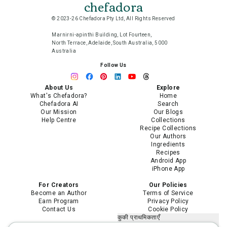
chefadora
© 2023-26 Chefadora Pty Ltd, All Rights Reserved
Marnirni-apinthi Building, Lot Fourteen,
North Terrace, Adelaide, South Australia, 5000
Australia
Follow Us
About Us
Explore
What's Chefadora?
Home
Chefadora AI
Search
Our Mission
Our Blogs
Help Centre
Collections
Recipe Collections
Our Authors
Ingredients
Recipes
Android App
iPhone App
For Creators
Our Policies
Become an Author
Terms of Service
Earn Program
Privacy Policy
Contact Us
Cookie Policy
कुकी प्राथमिकताएँ
मेरी निजी जानकारी न बेचें या साझा न करें