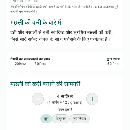
रेसिपी प्रिंट करें
ग्रेन-फ्री
तिल-फ्री
टैग और पोषण संबंधी जानकारी अपने आप तैयार होती है और गलत हो सकती है। पकाने से पहले हमेशा पूरी
सामग्री सूची ज़रूर जाँचें।
सेव करें
मछली की करी के बारे में
दही और मसालों से बनी स्वादिष्ट और सुगंधित मछली की करी,
शेयर करें
जिसे सादे सफेद चावल के साथ परोसने के लिए परफेक्ट है।
रिपोर्ट करें
तैयारी का समय
पकाने का समय
कुल समय
20
मिनट
30
मिनट
50
मिनट
मछली की करी बनाने की सामग्री
4 सर्विंग्स
(1 सर्विंग = 125 grams)
मापन इकाई
मूल
मेट्रिक
इंपीरियल