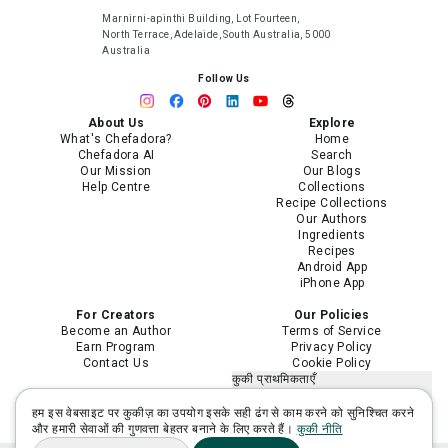
Marnirni-apinthi Building, Lot Fourteen,
North Terrace, Adelaide, South Australia, 5000
Australia
Follow Us
About Us
Explore
What's Chefadora?
Home
Chefadora AI
Search
Our Mission
Our Blogs
Help Centre
Collections
Recipe Collections
Our Authors
Ingredients
Recipes
Android App
iPhone App
For Creators
Our Policies
Become an Author
Terms of Service
Earn Program
Privacy Policy
Contact Us
Cookie Policy
कुकी प्राथमिकताएँ
मेरी निजी जानकारी न बेचें या साझा न करें
मेरी संवेदनशील निजी जानकारी का उपयोग
हम इस वेबसाइट पर कुकीज़ का उपयोग इसके सही ढंग से काम करने को सुनिश्चित करने
सीमित करें
और हमारी सेवाओं की गुणवत्ता बेहतर बनाने के लिए करते हैं।
कुकी नीति