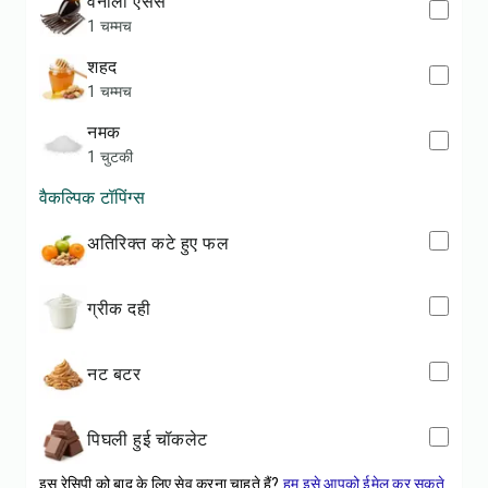
वनीला एसेंस
1 चम्मच
शहद
1 चम्मच
नमक
1 चुटकी
वैकल्पिक टॉपिंग्स
अतिरिक्त कटे हुए फल
ग्रीक दही
नट बटर
पिघली हुई चॉकलेट
इस रेसिपी को बाद के लिए सेव करना चाहते हैं?
हम इसे आपको ईमेल कर सकते