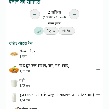
बनाने की सामग्री
2 सर्विंग्स
(1 सर्विंग = 1 bowl)
मापन इकाई
मूल
मेट्रिक
इंपीरियल
ब्लेंडेड ओट्स बेस
रोल्ड ओट्स
1 कप
कटे हुए फल (केला, सेब, बेरी आदि)
1/2 कप
दही
1/2 कप
दूध (अपनी पसंद के अनुसार गाढ़ापन समायोजित करें)
1/4 कप