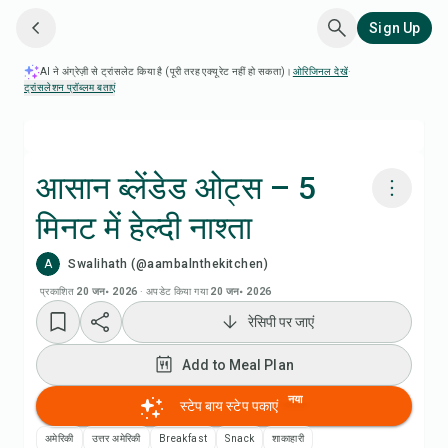
Sign Up
AI ने अंग्रेज़ी से ट्रांसलेट किया है (पूरी तरह एक्यूरेट नहीं हो सकता)।
ओरिजिनल देखें
·
ट्रांसलेशन प्रॉब्लम बताएं
आसान ब्लेंडेड ओट्स – 5
मिनट में हेल्दी नाश्ता
Chefadora AI से पकाएं
A
Swalihath (@aambalnthekitchen)
Add to Meal Plan
प्रकाशित
20 जन॰ 2026
·
अपडेट किया गया
20 जन॰ 2026
रेसिपी पर जाएं
Add to Shopping List
Add to Meal Plan
रेसिपी नोट्स
नया
स्टेप बाय स्टेप पकाएं
अमेरिकी
उत्तर अमेरिकी
Breakfast
Snack
शाकाहारी