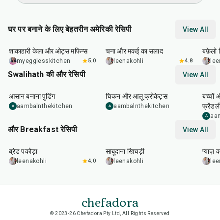
घर पर बनाने के लिए बेहतरीन अमेरिकी रेसिपी
View All
40
min
40
min
1
hr
शाकाहारी केला और ओट्स मफिन्स
चना और मकई का सलाद
बफ़ेलो व
myegglesskitchen
5.0
leenakohli
4.8
lee
Swalihath की और रेसिपी
View All
30
min
30
min
20
m
आसान बनाना पुडिंग
चिकन और आलू क्रोकेट्स
बच्चों 
फ्रेंडल
aambalnthekitchen
aambalnthekitchen
A
A
aa
A
और Breakfast रेसिपी
View All
15
min
5
hr
20
min
35
m
ब्रेड पकोड़ा
साबूदाना खिचड़ी
प्याज़ 
leenakohli
4.0
leenakohli
lee
chefadora
© 2023-26 Chefadora Pty Ltd, All Rights Reserved