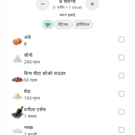
8 सर्विंग्स
(1 सर्विंग = 1 slice)
मापन इकाई
मूल
मेट्रिक
इंपीरियल
अंडे
8
चीनी
240 ग्राम
बिना मीठा कोको पाउडर
50 ग्राम
मैदा
190 ग्राम
वनीला एसेंस
1 चम्मच
नमक
1 चुटकी