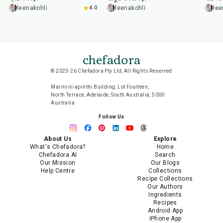
leenakohli
4.0
leenakohli
lee
chefadora
© 2023-26 Chefadora Pty Ltd, All Rights Reserved
Marnirni-apinthi Building, Lot Fourteen,
North Terrace, Adelaide, South Australia, 5000
Australia
Follow Us
About Us
Explore
What's Chefadora?
Home
Chefadora AI
Search
Our Mission
Our Blogs
Help Centre
Collections
Recipe Collections
Our Authors
Ingredients
Recipes
Android App
iPhone App