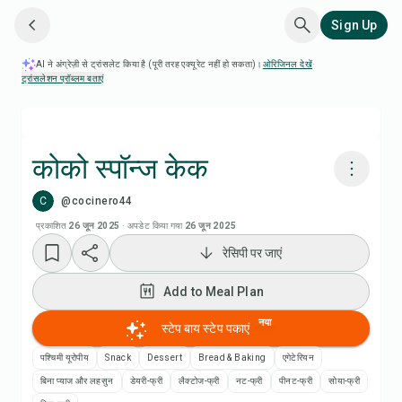
Sign Up
AI ने अंग्रेज़ी से ट्रांसलेट किया है (पूरी तरह एक्यूरेट नहीं हो सकता)।
ओरिजिनल देखें
·
ट्रांसलेशन प्रॉब्लम बताएं
कोको स्पॉन्ज केक
C
@cocinero44
Chefadora AI से पकाएं
प्रकाशित
26 जून 2025
·
अपडेट किया गया
26 जून 2025
रेसिपी पर जाएं
Add to Meal Plan
Add to Meal Plan
Add to Shopping List
नया
स्टेप बाय स्टेप पकाएं
रेसिपी नोट्स
पश्चिमी यूरोपीय
Snack
Dessert
Bread & Baking
एगेटेरियन
बिना प्याज और लहसुन
डेयरी-फ्री
लैक्टोज-फ्री
नट-फ्री
पीनट-फ्री
सोया-फ्री