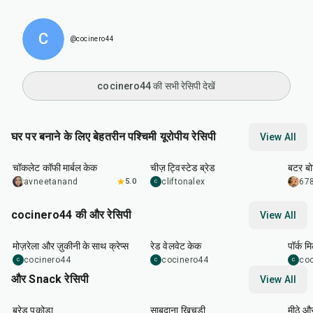
C
@cocinero44
cocinero44 की सभी रेसिपी देखें
घर पर बनाने के लिए बेहतरीन पश्चिमी यूरोपीय रेसिपी
View All
1
hr
1
hr
55
min
20
m
चॉकलेट कॉफी मार्बल केक
चीज़ ट्विस्टेड ब्रेड
बटर बोर
avneetanand
5.0
cliftonalex
678
C
cocinero44 की और रेसिपी
View All
1
hr
45
min
50
m
मोज़रेला और ज़ुकीनी के साथ क्रेप्स
रेड वेलवेट केक
पॉर्क म
cocinero44
cocinero44
co
C
C
C
और Snack रेसिपी
View All
15
min
5
hr
20
min
15
m
ब्रेड पकोड़ा
साबूदाना खिचड़ी
मीठे औ