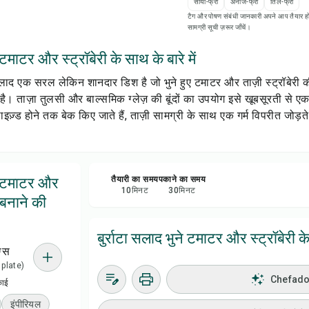
सोया-फ्री
अनाज-फ्री
तिल-फ्री
रेसिप
टैग और पोषण संबंधी जानकारी अपने आप तैयार हो
सामग्री सूची ज़रूर जाँचें।
सेव क
 टमाटर और स्ट्रॉबेरी के साथ के बारे में
सलाद एक सरल लेकिन शानदार डिश है जो भुने हुए टमाटर और ताज़ी स्ट्रॉबेरी क
शेयर 
 है। ताज़ा तुलसी और बाल्समिक ग्लेज़ की बूंदों का उपयोग इसे खूबसूरती से ए
इज़्ड होने तक बेक किए जाते हैं, ताज़ी सामग्री के साथ एक गर्म विपरीत जोड
रिपोर्
ने टमाटर और
तैयारी का समय
पकाने का समय
10
मिनट
30
मिनट
 बनाने की
बुर्राटा सलाद भुने टमाटर और स्ट्रॉबेरी क
ग्स
1 plate)
Chefadora
काई
इंपीरियल