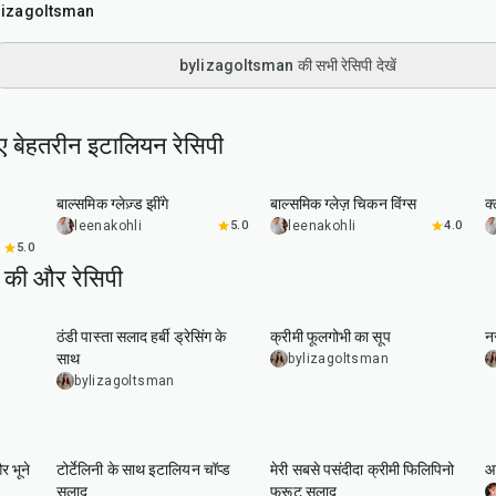
lizagoltsman
bylizagoltsman की सभी रेसिपी देखें
ए बेहतरीन इटालियन रेसिपी
25
min
40
min
बाल्समिक ग्लेज़्ड झींगे
बाल्समिक ग्लेज़ चिकन विंग्स
क
leenakohli
5.0
leenakohli
4.0
5.0
की और रेसिपी
25
min
45
min
ठंडी पास्ता सलाद हर्बी ड्रेसिंग के
क्रीमी फूलगोभी का सूप
नर
साथ
bylizagoltsman
bylizagoltsman
25
min
15
min
र भूने
टोर्टेलिनी के साथ इटालियन चॉप्ड
मेरी सबसे पसंदीदा क्रीमी फिलिपिनो
आ
सलाद
फ्रूट सलाद