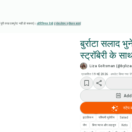
ै (पूरी तरह एक्यूरेट नहीं हो सकता)।
ओरिजिनल देखें
·
ट्रांसलेशन प्रॉब्लम बताएं
बुर्राटा सलाद भ
स्ट्रॉबेरी के सा
Chef
Liza Goltsman (@byliz
रेसिप
प्रकाशित
19 मई 2026
·
अपडेट किया गया
1
Add
Add
Add
स्टेप 
इटालियन
पश्चिमी यूरोपीय
Salad
रेसि
जैन
बिना प्याज और लहसुन
Keto