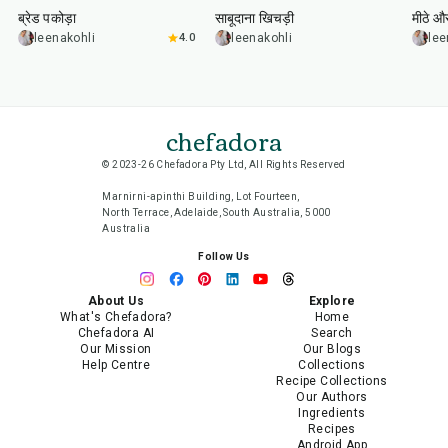
ब्रेड पकोड़ा
साबूदाना खिचड़ी
मीठे औ
leenakohli
4.0
leenakohli
lee
chefadora
© 2023-26 Chefadora Pty Ltd, All Rights Reserved
Marnirni-apinthi Building, Lot Fourteen,
North Terrace, Adelaide, South Australia, 5000
Australia
Follow Us
About Us
Explore
What's Chefadora?
Home
Chefadora AI
Search
Our Mission
Our Blogs
Help Centre
Collections
Recipe Collections
Our Authors
Ingredients
Recipes
Android App