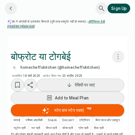
Sign Up
AI ने अंग्रेज़ी से ट्रांसलेट किया है (पूरी तरह एक्यूरेट नहीं हो सकता)।
ओरिजिनल देखें
·
ट्रांसलेशन प्रॉब्लम बताएं
बोफ्रोट या टोगबेई
homecheffskitchen (@homecheffskitchen)
Chefadora AI से पकाएं
प्रकाशित
18 मार्च 2025
·
अपडेट किया गया
23 अप्रैल 2025
रेसिपी पर जाएं
रेसिपी वीडियो देखें
Add to Meal Plan
Add to Meal Plan
नया
स्टेप बाय स्टेप पकाएं
Add to Shopping List
घानाई
पश्चिम अफ्रीकी
Snack
Dessert
एगेटेरियन
बिना प्याज और लहसुन
ग्लूटेन-फ्री
नट-फ्री
पीनट-फ्री
सोया-फ्री
ग्रेन-फ्री
तिल-फ्री
टैग और पोषण संबंधी जानकारी अपने आप तैयार होती है और गलत हो सकती है। पकाने से पहले हमेशा पूरी