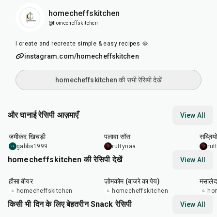
homecheffskitchen
@homecheffskitchen
I create and recreate simple & easy recipes 🥘
instagram.com/homecheffskitchen
homecheffskitchen की सभी रेसिपी देखें
और घानाई रेसिपी आज़माएँ
View All
45
min
45
min
20
m
जमीकंद खिचड़ी
पलावा सॉस
सब्ज़िय
gabbs1999
ruttynaa
rut
G
homecheffskitchen की रेसिपी देखें
View All
1
hr
30
min
30
min
30
m
हौसा बीयर
ज़ोमकोम (बाजरे का पेय)
मसालेद
homecheffskitchen
homecheffskitchen
ho
किसी भी दिन के लिए बेहतरीन Snack रेसिपी
View All
15
min
5
hr
20
min
15
m