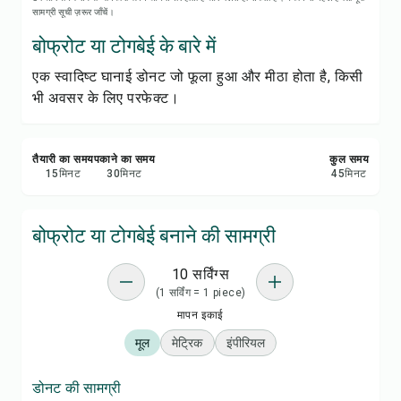
रेसिपी नोट्स
सामग्री सूची ज़रूर जाँचें।
बोफ्रोट या टोगबेई के बारे में
रेसिपी प्रिंट करें
एक स्वादिष्ट घानाई डोनट जो फूला हुआ और मीठा होता है, किसी
भी अवसर के लिए परफेक्ट।
सेव करें
शेयर करें
तैयारी का समय
पकाने का समय
कुल समय
15
मिनट
30
मिनट
45
मिनट
रिपोर्ट करें
बोफ्रोट या टोगबेई बनाने की सामग्री
10 सर्विंग्स
(1 सर्विंग = 1 piece)
मापन इकाई
मूल
मेट्रिक
इंपीरियल
डोनट की सामग्री