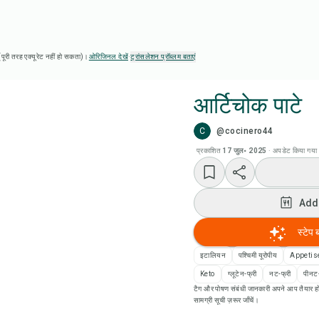
ै (पूरी तरह एक्यूरेट नहीं हो सकता)।
ओरिजिनल देखें
·
ट्रांसलेशन प्रॉब्लम बताएं
आर्टिचोक पाटे
C
@cocinero44
Chef
प्रकाशित
17 जुल॰ 2025
·
अपडेट किया गया
Add
Add
Add
स्टेप 
रेसि
इटालियन
पश्चिमी यूरोपीय
Appetis
Keto
ग्लूटेन-फ्री
नट-फ्री
पीनट-
टैग और पोषण संबंधी जानकारी अपने आप तैयार हो
रेसिप
सामग्री सूची ज़रूर जाँचें।