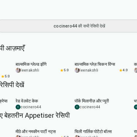
cocinero44 की सभी रेसिपी देखें
ी आज़माएँ
25
min
40
min
बाल्समिक ग्लेज़्ड झींगे
बाल्समिक ग्लेज़ चिकन विंग्स
क
leenakohli
5.0
leenakohli
4.0
5.0
सिपी देखें
45
min
50
min
रेप्स
रेड वेलवेट केक
पॉर्क मिलानीज़ और प्यूरी
भर
cocinero44
cocinero44
C
C
C
िए बेहतरीन Appetiser रेसिपी
15
min
40
min
मीठे और नमकीन पार्टी नट्स
चिली गार्लिक पोटैटो बॉल्स
रा