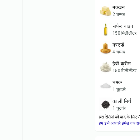
मक्खन
2 चम्मच
सफेद वाइन
150 मिलीलीटर
मस्टर्ड
4 चम्मच
हेवी क्रीम
150 मिलीलीटर
नमक
1 चुटकी
काली मिर्च
1 चुटकी
इस रेसिपी को बाद के लिए स
हम इसे आपको ईमेल कर सकत