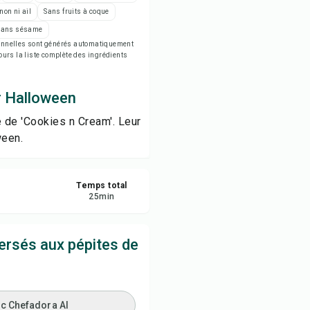
rimer la recette
non ni ail
Sans fruits à coque
Sans sésame
tionnelles sont générés automatiquement
egistrer
jours la liste complète des ingrédients
tager
r Halloween
 de 'Cookies n Cream'. Leur
naler
ween.
Temps total
25
min
rsés aux pépites de
ec Chefadora AI