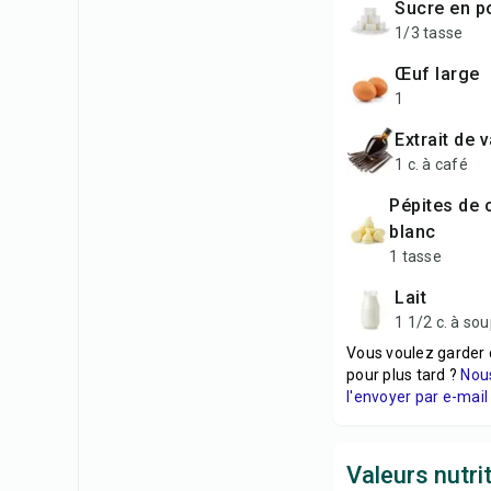
sucre en 
1/3 tasse
œuf large
1
extrait de 
1 c. à café
pépites de chocolat
blanc
1 tasse
lait
1 1/2 c. à so
Vous voulez garder 
pour plus tard ?
Nou
l'envoyer par e-mail 
Valeurs nutri