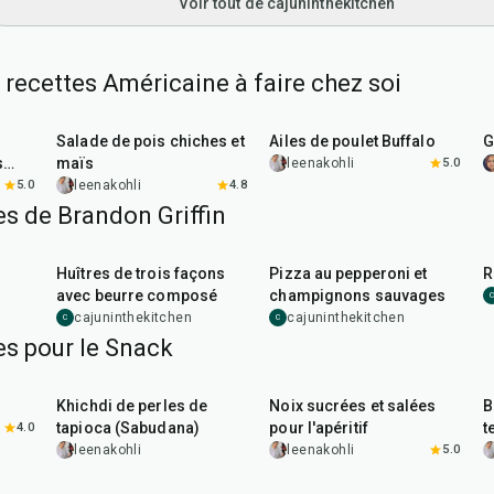
Voir tout de cajuninthekitchen
 recettes Américaine à faire chez soi
40
min
1
hr
20
min
Salade de pois chiches et
Ailes de poulet Buffalo
G
s
maïs
leenakohli
5.0
5.0
leenakohli
4.8
es de Brandon Griffin
30
min
35
min
Huîtres de trois façons
Pizza au pepperoni et
R
avec beurre composé
champignons sauvages
C
cajuninthekitchen
cajuninthekitchen
C
C
es pour le Snack
5
hr
20
min
15
min
Khichdi de perles de
Noix sucrées et salées
B
tapioca (Sabudana)
pour l'apéritif
t
4.0
leenakohli
leenakohli
5.0