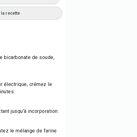
la recette
le bicarbonate de soude,
r électrique, crémez le
inutes.
ttant jusqu'à incorporation.
outez le mélange de farine