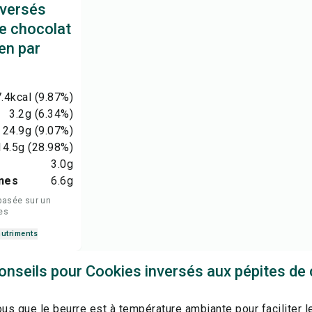
nversés
de chocolat
en par
.4
kcal
(9.87%)
3.2
g
(6.34%)
24.9
g
(9.07%)
14.5
g
(28.98%)
3.0
g
nes
6.6
g
basée sur un
es
nutriments
onseils pour Cookies inversés aux pépites de
s que le beurre est à température ambiante pour faciliter 