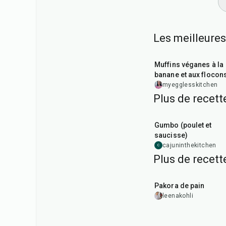
Les meilleures
40
min
Muffins véganes à la
banane et aux flocon
d'avoine
myegglesskitchen
Plus de recett
2
hr
15
min
Gumbo (poulet et
saucisse)
cajuninthekitchen
C
Plus de recett
15
min
Pakora de pain
leenakohli