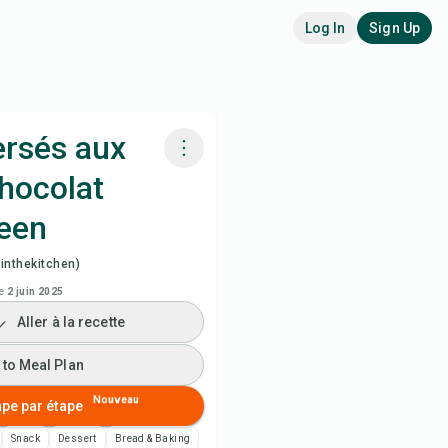
Log In
Sign Up
ersés aux
chocolat
siner avec Chefadora AI
een
arder la vidéo de la recette
inthekitchen)
le
2 juin 2025
 to Meal Plan
Aller à la recette
 to Shopping List
 to Meal Plan
Nouveau
ape par étape
es de recette
Snack
Dessert
Bread & Baking