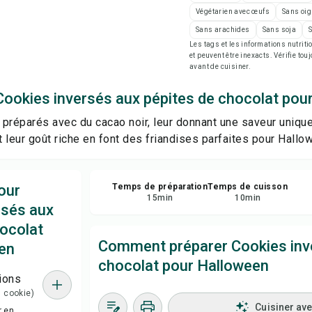
Imp
Végétarien avec œufs
Sans oig
Sans arachides
Sans soja
Les tags et les informations nutri
Enr
et peuvent être inexacts. Vérifie tou
avant de cuisiner.
Par
Cookies inversés aux pépites de chocolat pou
préparés avec du cacao noir, leur donnant une saveur unique
Sig
 leur goût riche en font des friandises parfaites pour Hallo
our
Temps de préparation
Temps de cuisson
15
min
10
min
rsés aux
hocolat
Comment préparer Cookies inve
en
chocolat pour Halloween
ions
1 cookie)
Cuisiner av
r en