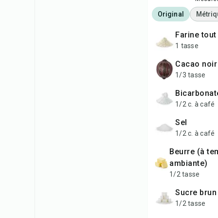
Original
Métriq
farine tou
1 tasse
cacao noir
1/3 tasse
bicarbona
1/2 c. à café
sel
1/2 c. à café
beurre (à température
ambiante)
1/2 tasse
sucre bru
1/2 tasse