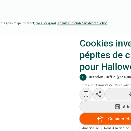
lais (pas toujours exact).
Voir l'original
·
Signaler un problème de traduction
Cookies inv
pépites de 
Cui
pour Hallow
Reg
C
Brandon Griffin (@cajun
Publié le
31 mai 2025
·
Mis à jour 
Add
Add
Add
Cuisiner ét
Not
Américaine
Nord-Américaine