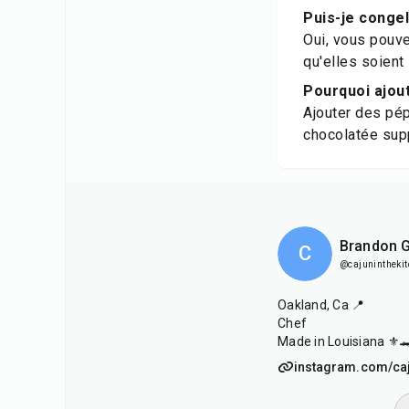
Puis-je congel
Oui, vous pouve
qu'elles soient
Pourquoi ajout
Ajouter des pép
chocolatée sup
Brandon G
C
@cajunintheki
Oakland, Ca 📍
Chef
Made in Louisiana ⚜️
instagram.com/caj