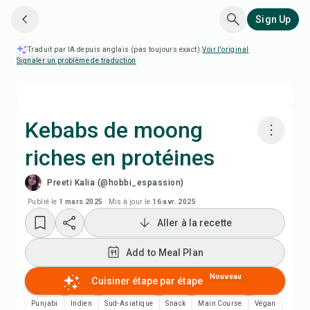
Sign Up
Traduit par IA depuis anglais (pas toujours exact).
Voir l'original
·
Signaler un problème de traduction
Kebabs de moong
riches en protéines
Cuisiner avec Chefadora AI
Preeti Kalia (@hobbi_espassion)
Regarder la vidéo de la recette
Publié le
1 mars 2025
·
Mis à jour le
16 avr. 2025
Aller à la recette
Add to Meal Plan
Add to Meal Plan
Add to Shopping List
Nouveau
Cuisiner étape par étape
Punjabi
Indien
Sud-Asiatique
Snack
Main Course
Végan