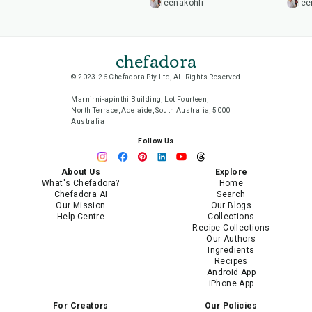
leenakohli
lee
chefadora
© 2023-26 Chefadora Pty Ltd, All Rights Reserved
Marnirni-apinthi Building, Lot Fourteen,
North Terrace, Adelaide, South Australia, 5000
Australia
Follow Us
About Us
Explore
What's Chefadora?
Home
Chefadora AI
Search
Our Mission
Our Blogs
Help Centre
Collections
Recipe Collections
Our Authors
Ingredients
Recipes
Android App
iPhone App
For Creators
Our Policies