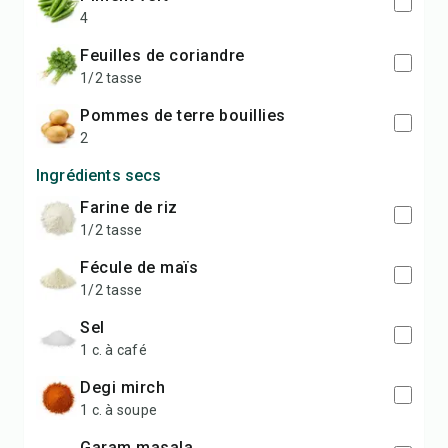
4
feuilles de coriandre
1/2 tasse
pommes de terre bouillies
2
Ingrédients secs
farine de riz
1/2 tasse
fécule de maïs
1/2 tasse
sel
1 c. à café
degi mirch
1 c. à soupe
garam masala