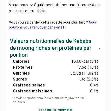
Vous pouvez également utiliser une friteuse à air
pour cuire les tikkis.
Vous voulez garder cette recette pour plus tard ?
Nous
pouvons vous l'envoyer par e-mail !
Valeurs nutritionnelles de Kebabs
de moong riches en protéines par
portion
Calories
160.0
kcal
(8%)
Protéines
7.5
g
(15%)
Glucides
32.5
g
(11.82%)
Sucres
1.3
g
(2.5%)
Graisses saines
0.4
g
Graisses malsaines
0.1
g
% Valeur quotidienne basée sur un régime de 2000
calories
Voir tous les nutriments