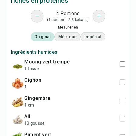
riches en protéines
4 Portions
(1 portion = 2-3 kebabs)
Mesurer en
Original
Métrique
Impérial
Ingrédients humides
moong vert trempé
1 tasse
oignon
1
gingembre
1 cm
ail
10 gousse
piment vert