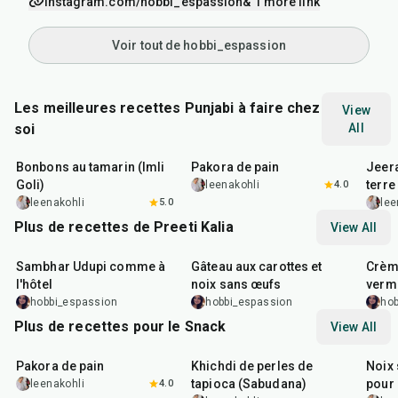
instagram.com/hobbi_espassion
& 1 more link
Voir tout de hobbi_espassion
Les meilleures recettes Punjabi à faire chez
View
soi
All
1
hr
20
min
15
min
25
m
Bonbons au tamarin (Imli
Pakora de pain
Jeer
Goli)
terre
leenakohli
4.0
leenakohli
5.0
lee
Plus de recettes de Preeti Kalia
View All
1
hr
1
hr
5
min
35
m
Sambhar Udupi comme à
Gâteau aux carottes et
Crème
l'hôtel
noix sans œufs
verm
hobbi_espassion
hobbi_espassion
hob
Plus de recettes pour le Snack
View All
15
min
5
hr
20
min
15
m
Pakora de pain
Khichdi de perles de
Noix 
tapioca (Sabudana)
pour 
leenakohli
4.0