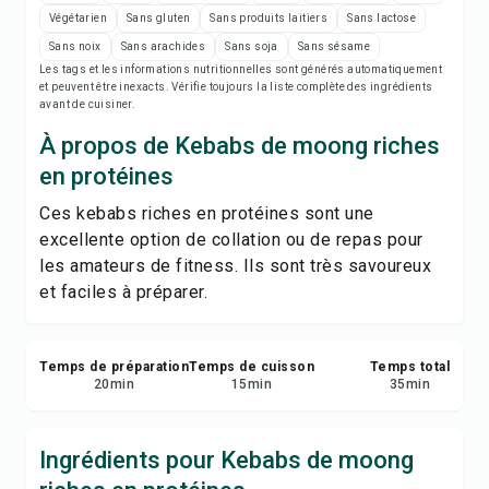
Notes de recette
Végétarien
Sans gluten
Sans produits laitiers
Sans lactose
Sans noix
Sans arachides
Sans soja
Sans sésame
Imprimer la recette
Les tags et les informations nutritionnelles sont générés automatiquement
et peuvent être inexacts. Vérifie toujours la liste complète des ingrédients
avant de cuisiner.
Enregistrer
À propos de Kebabs de moong riches
en protéines
Partager
Ces kebabs riches en protéines sont une
excellente option de collation ou de repas pour
Signaler
les amateurs de fitness. Ils sont très savoureux
et faciles à préparer.
Temps de préparation
Temps de cuisson
Temps total
20
min
15
min
35
min
Ingrédients pour Kebabs de moong