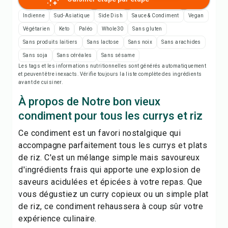
Imprimer la recette
Indienne
Sud-Asiatique
Side Dish
Sauce & Condiment
Vegan
Enregistrer
Végétarien
Keto
Paléo
Whole30
Sans gluten
Sans produits laitiers
Sans lactose
Sans noix
Sans arachides
Sans soja
Sans céréales
Sans sésame
Partager
Les tags et les informations nutritionnelles sont générés automatiquement
et peuvent être inexacts. Vérifie toujours la liste complète des ingrédients
avant de cuisiner.
Signaler
À propos de Notre bon vieux
condiment pour tous les currys et riz
Ce condiment est un favori nostalgique qui
accompagne parfaitement tous les currys et plats
de riz. C'est un mélange simple mais savoureux
d'ingrédients frais qui apporte une explosion de
saveurs acidulées et épicées à votre repas. Que
vous dégustiez un curry copieux ou un simple plat
de riz, ce condiment rehaussera à coup sûr votre
expérience culinaire.