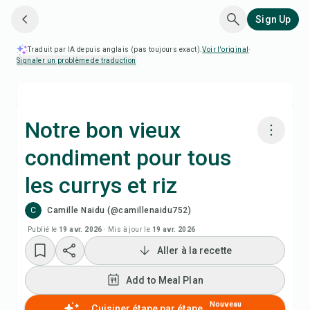
Sign Up
Traduit par IA depuis anglais (pas toujours exact).
Voir l'original
·
Signaler un problème de traduction
Notre bon vieux
condiment pour tous
Cuisiner avec Chefadora AI
les currys et riz
Add to Meal Plan
C
Camille Naidu (@camillenaidu752)
Publié le
19 avr. 2026
·
Mis à jour le
19 avr. 2026
Add to Shopping List
Aller à la recette
Notes de recette
Add to Meal Plan
Nouveau
Cuisiner étape par étape