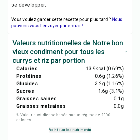
se développer.
Vous voulez garder cette recette pour plus tard ?
Nous
pouvons vous l'envoyer par e-mail !
Valeurs nutritionnelles de Notre bon
vieux condiment pour tous les
currys et riz par portion
Calories
13.9
kcal
(0.69%)
Protéines
0.6
g
(1.26%)
Glucides
3.2
g
(1.16%)
Sucres
1.6
g
(3.1%)
Graisses saines
0.1
g
Graisses malsaines
0.0
g
% Valeur quotidienne basée sur un régime de 2000
calories
Voir tous les nutriments