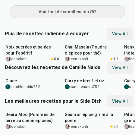
Voir tout de camillenaidu752
Plus de recettes Indienne à essayer
View All
15
min
15
min
35
m
Noix sucrées et salées
Chai Masala (Poudre
Nankh
pour l'apéritif
d'épices pour thé)
indie
leenakohli
5.0
leenakohli
4.5
lee
Découvrez les recettes de Camille Naidu
View All
25
min
1
hr
1
hr
Glace
Curry de bœuf et riz
Curry
camillenaidu752
camillenaidu752
ca
C
C
C
Les meilleures recettes pour le Side Dish
View All
25
min
2
hr
20
min
1
hr
Jeera Aloo (Pommes de
Saumon épicé grillé à la
Pilon
terre au cumin épicées)
poêle
grena
leenakohli
leenakohli
5.0
lee