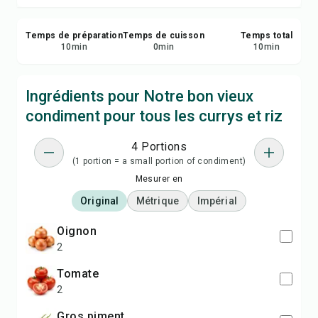
Temps de préparation
Temps de cuisson
Temps total
10
min
0
min
10
min
Ingrédients pour Notre bon vieux
condiment pour tous les currys et riz
4 Portions
(1 portion = a small portion of condiment)
Mesurer en
Original
Métrique
Impérial
Oignon
2
Tomate
2
Gros piment