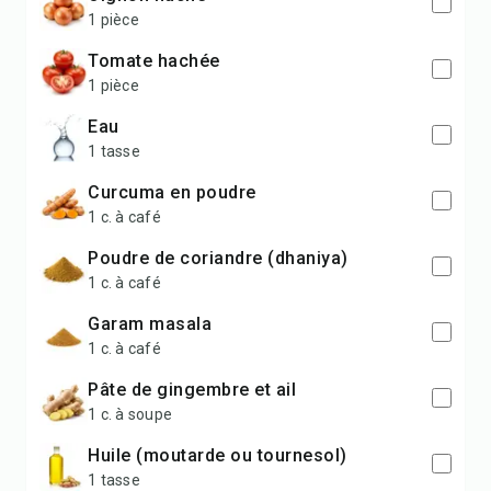
1 pièce
tomate hachée
1 pièce
eau
1 tasse
curcuma en poudre
1 c. à café
poudre de coriandre (dhaniya)
1 c. à café
garam masala
1 c. à café
pâte de gingembre et ail
1 c. à soupe
huile (moutarde ou tournesol)
1 tasse