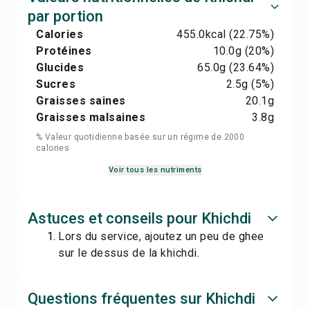
par portion
Calories
455.0
kcal
(22.75%)
Protéines
10.0
g
(20%)
Glucides
65.0
g
(23.64%)
Sucres
2.5
g
(5%)
Graisses saines
20.1
g
Graisses malsaines
3.8
g
% Valeur quotidienne basée sur un régime de 2000
calories
Voir tous les nutriments
Astuces et conseils pour Khichdi
Lors du service, ajoutez un peu de ghee
sur le dessus de la khichdi.
Questions fréquentes sur Khichdi