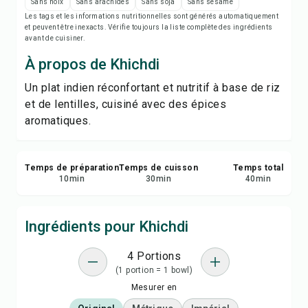
Imprimer la recette
Sans noix
Sans arachides
Sans soja
Sans sésame
Les tags et les informations nutritionnelles sont générés automatiquement
et peuvent être inexacts. Vérifie toujours la liste complète des ingrédients
Enregistrer
avant de cuisiner.
À propos de Khichdi
Partager
Un plat indien réconfortant et nutritif à base de riz
et de lentilles, cuisiné avec des épices
Signaler
aromatiques.
Temps de préparation
Temps de cuisson
Temps total
10
min
30
min
40
min
Ingrédients pour Khichdi
4 Portions
(1 portion = 1 bowl)
Mesurer en