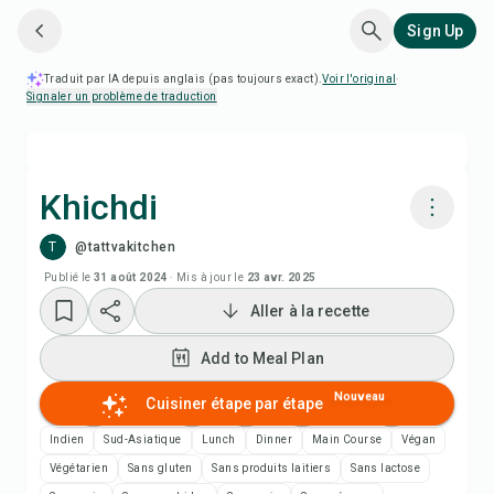
Sign Up
Traduit par IA depuis anglais (pas toujours exact).
Voir l'original
·
Signaler un problème de traduction
Khichdi
T
@tattvakitchen
Cuisiner avec Chefadora AI
Publié le
31 août 2024
·
Mis à jour le
23 avr. 2025
Aller à la recette
Add to Meal Plan
Add to Meal Plan
Add to Shopping List
Nouveau
Cuisiner étape par étape
Notes de recette
Indien
Sud-Asiatique
Lunch
Dinner
Main Course
Végan
Végétarien
Sans gluten
Sans produits laitiers
Sans lactose