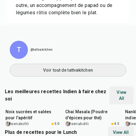
outre, un accompagnement de papad ou de
légumes rôtis complète bien le plat.
T
@tattvakitchen
Voir tout de tattvakitchen
Les meilleures recettes Indien à faire chez
View
soi
All
15
min
15
min
35
m
Noix sucrées et salées
Chai Masala (Poudre
Nankh
pour l'apéritif
d'épices pour thé)
indie
leenakohli
5.0
leenakohli
4.5
lee
Plus de recettes pour le Lunch
View All
1
hr
50
min
1
hr
15
min
25
m