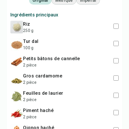
Original
Métrique
Impérial
Ingrédients principaux
riz
250 g
tur dal
100 g
petits bâtons de cannelle
2 pièce
gros cardamome
2 pièce
feuilles de laurier
2 pièce
piment haché
2 pièce
oignon haché