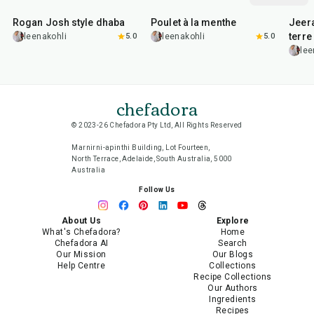
Rogan Josh style dhaba
Poulet à la menthe
Jeer
terre
leenakohli
5.0
leenakohli
5.0
lee
chefadora
© 2023-26 Chefadora Pty Ltd, All Rights Reserved
Marnirni-apinthi Building, Lot Fourteen,
North Terrace, Adelaide, South Australia, 5000
Australia
Follow Us
About Us
Explore
What's Chefadora?
Home
Chefadora AI
Search
Our Mission
Our Blogs
Help Centre
Collections
Recipe Collections
Our Authors
Ingredients
Recipes