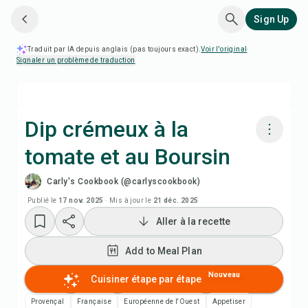
Sign Up
Traduit par IA depuis anglais (pas toujours exact).
Voir l'original
·
Signaler un problème de traduction
Dip crémeux à la
tomate et au Boursin
Cuisiner avec Chefadora AI
Carly's Cookbook (@carlyscookbook)
Regarder la vidéo de la recette
Publié le
17 nov. 2025
·
Mis à jour le
21 déc. 2025
Aller à la recette
Add to Meal Plan
Add to Meal Plan
Add to Shopping List
Nouveau
Cuisiner étape par étape
Provençal
Française
Européenne de l'Ouest
Appetiser