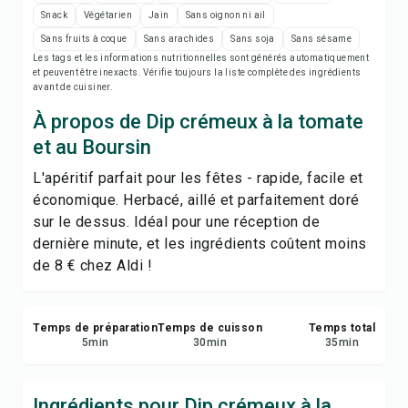
Notes de recette
Snack
Végétarien
Jain
Sans oignon ni ail
Sans fruits à coque
Sans arachides
Sans soja
Sans sésame
Imprimer la recette
Les tags et les informations nutritionnelles sont générés automatiquement
et peuvent être inexacts. Vérifie toujours la liste complète des ingrédients
avant de cuisiner.
Enregistrer
À propos de Dip crémeux à la tomate
et au Boursin
Partager
L'apéritif parfait pour les fêtes - rapide, facile et
économique. Herbacé, aillé et parfaitement doré
Signaler
sur le dessus. Idéal pour une réception de
dernière minute, et les ingrédients coûtent moins
de 8 € chez Aldi !
Temps de préparation
Temps de cuisson
Temps total
5
min
30
min
35
min
Ingrédients pour Dip crémeux à la