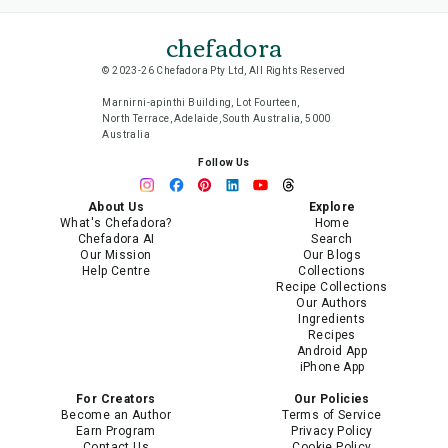
chefadora
© 2023-26 Chefadora Pty Ltd, All Rights Reserved
Marnirni-apinthi Building, Lot Fourteen,
North Terrace, Adelaide, South Australia, 5000
Australia
Follow Us
About Us
Explore
What's Chefadora?
Home
Chefadora AI
Search
Our Mission
Our Blogs
Help Centre
Collections
Recipe Collections
Our Authors
Ingredients
Recipes
Android App
iPhone App
For Creators
Our Policies
Become an Author
Terms of Service
Earn Program
Privacy Policy
Contact Us
Cookie Policy