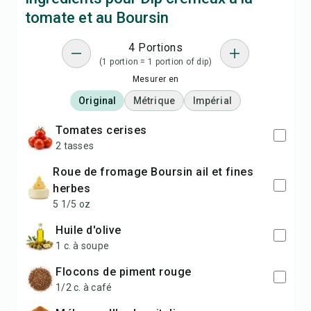
tomate et au Boursin
4 Portions
(1 portion = 1 portion of dip)
Mesurer en
Original
Métrique
Impérial
tomates cerises
2 tasses
roue de fromage Boursin ail et fines
herbes
5 1/5 oz
huile d'olive
1 c. à soupe
flocons de piment rouge
1/2 c. à café