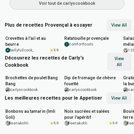
Voir tout de carlyscookbook
Plus de recettes Provençal à essayer
View All
25
min
1
hr
30
min
35
m
Crevettes à l'ail et au
Ratatouille provençale
Salad
beurre
méla
comfortfoods
C
vinai
bellyfullcook_
5.0
12
B
Découvrez les recettes de Carly's
View
Cookbook
All
25
min
5
min
50
m
Brochettes de poulet Bang
Dip de fromage de chèvre
Grati
Bang
fouetté
la bu
en un
carlyscookbook
carlyscookbook
ca
Les meilleures recettes pour le Appetiser
View All
1
hr
20
min
15
min
40
m
Bonbons au tamarin (Imli
Noix sucrées et salées
Boul
Goli)
pour l'apéritif
terre 
leenakohli
5.0
leenakohli
5.0
lee