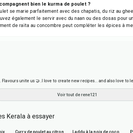
ccompagnent bien le kurma de poulet ?
let se marie parfaitement avec des chapatis, du riz au ghe
uvez également le servir avec du naan ou des dosas pour un 
ent de raïta au concombre peut compléter les épices à mer
Flavours unite us 🤝..I love to create new recipes... and also love to l
Voir tout de rene121
es Kerala à essayer
50
min
30
min
oix
Curry de poulet au citron
Laddu à la noix de coco
P