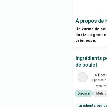
À propos de 
Un kurma de poul
du riz au ghee e
crémeuse.
Ingrédients 
de poulet
4 Port
(1 portion =
Mesure
Original
Métriq
Ingrédients princ