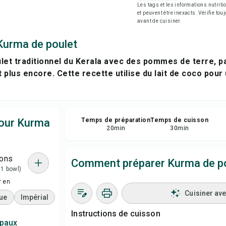
Les tags et les informations nutri
Enr
et peuvent être inexacts. Vérifie tou
avant de cuisiner.
Par
Kurma de poulet
et traditionnel du Kerala avec des pommes de terre, pa
Sig
t plus encore. Cette recette utilise du lait de coco pour
pour Kurma
Temps de préparation
Temps de cuisson
20
min
30
min
ions
Comment préparer Kurma de p
 1 bowl)
r en
Cuisiner av
ue
Impérial
Instructions de cuisson
ipaux