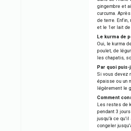
gingembre et ai
curcuma. Après 
de terre. Enfin
et le 1er lait 
Le kurma de po
Oui, le kurma d
poulet, de lég
les chapatis, s
Par quoi puis-
Si vous devez r
épaisse ou un m
légèrement le g
Comment conse
Les restes de k
pendant 3 jours
jusqu'à ce qu'i
congeler jusqu'