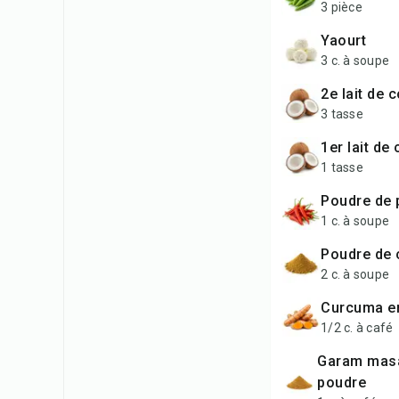
3 pièce
yaourt
3 c. à soupe
2e lait de 
3 tasse
1er lait de
1 tasse
poudre de
1 c. à soupe
poudre de
2 c. à soupe
curcuma e
1/2 c. à café
garam masala en
poudre