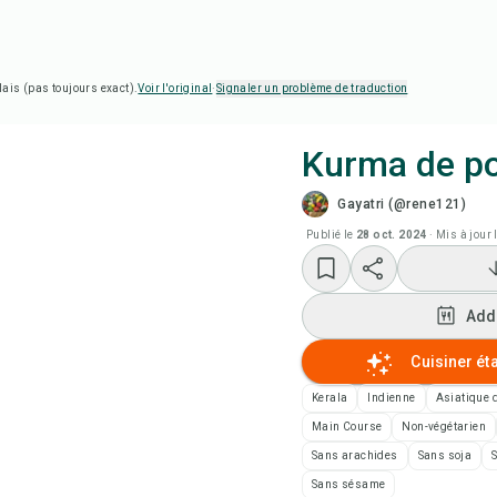
lais (pas toujours exact).
Voir l'original
·
Signaler un problème de traduction
Kurma de po
Gayatri (@rene121)
Cui
Publié le
28 oct. 2024
·
Mis à jour 
Add
Add
Add
Cuisiner ét
Not
Kerala
Indienne
Asiatique 
Main Course
Non-végétarien
Imp
Sans arachides
Sans soja
Sans sésame