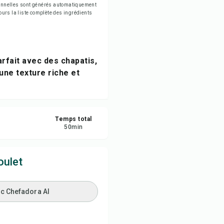
tionnelles sont générés automatiquement
egistrer
jours la liste complète des ingrédients
tager
rfait avec des chapatis,
naler
 une texture riche et
Temps total
50
min
oulet
ec Chefadora AI