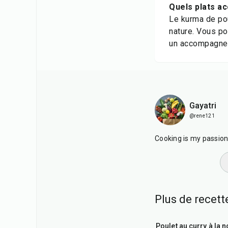
Quels plats a
Le kurma de pou
nature. Vous po
un accompagnem
Gayatri
@rene121
Cooking is my passion. 
Plus de recett
35
min
Poulet au curry à la n