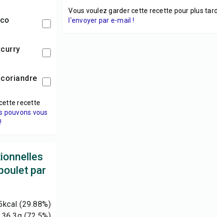
Vous voulez garder cette recette pour plus tard
oco
l'envoyer par e-mail !
 curry
e coriandre
cette recette
s pouvons vous
!
tionnelles
poulet par
5
kcal
(29.88%)
36.3
g
(72.5%)