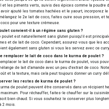
l et les piments verts, suivis des épices comme la poudre d
avoir ajouté les tomates hachées et le yaourt, incorporez l
, mélangez le 2e lait de coco, faites cuire sous pression, et 
de coco pour une texture crémeuse.
ulet convient-il à un régime sans gluten ?
e poulet est naturellement sans gluten puisqu'il est princi
umes et de lait de coco. Cependant, assurez-vous que les
oient également sans gluten si vous les servez avec ce curry
je remplacer le lait de coco dans le kurma de poulet ?
emplacer le lait de coco dans le kurma de poulet, vous pouv
élange de lait d'amande avec un peu d'extrait de coco. Not
oût et la texture, mais cela peut toujours donner un curry dél
rver les restes de kurma de poulet ?
urma de poulet peuvent être conservés dans un récipient he
 maximum. Pour réchauffer, faites-le chauffer sur la cuisini
l soit bien chaud. Si vous souhaitez le conserver plus longt
à 2 mois.