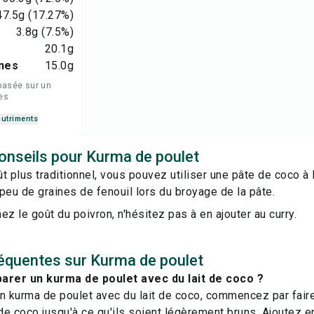
47.5
g
(17.27%)
3.8
g
(7.5%)
20.1
g
nes
15.0
g
basée sur un
es
nutriments
onseils pour Kurma de poulet
t plus traditionnel, vous pouvez utiliser une pâte de coco à l
peu de graines de fenouil lors du broyage de la pâte.
ez le goût du poivron, n'hésitez pas à en ajouter au curry.
équentes sur Kurma de poulet
rer un kurma de poulet avec du lait de coco ?
n kurma de poulet avec du lait de coco, commencez par faire
 de coco jusqu'à ce qu'ils soient légèrement bruns. Ajoutez e