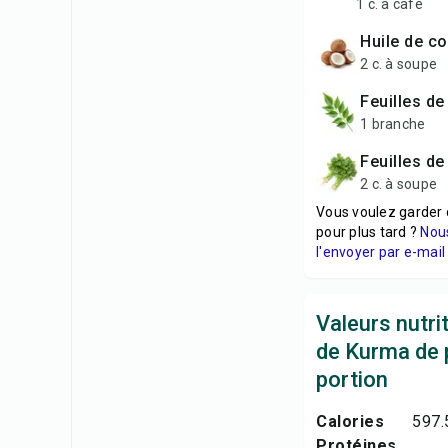
1 c. à café
huile de c
2 c. à soupe
feuilles de
1 branche
feuilles d
2 c. à soupe
Vous voulez garder 
pour plus tard ?
Nou
l'envoyer par e-mail 
Valeurs nutri
de Kurma de 
portion
Calories
597.
Protéines