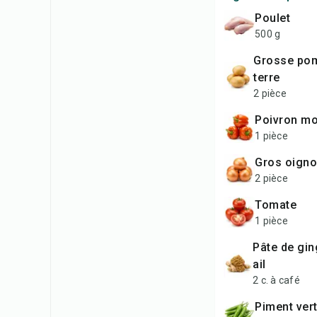
poulet
500 g
grosse pomme de
terre
2 pièce
poivron m
1 pièce
gros oign
2 pièce
tomate
1 pièce
pâte de gingembre et
ail
2 c. à café
piment ver