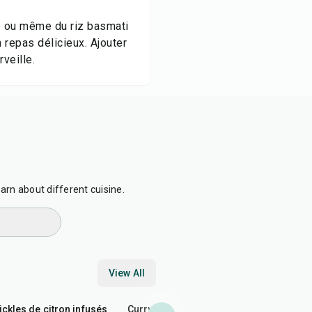
e ou même du riz basmati
repas délicieux. Ajouter
veille.
earn about different cuisine.
View All
15
min
45
min
35
min
ickles de citron infusés
Curry aux œufs et noix de
Pazhampor