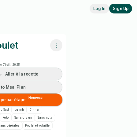
Log In
Sign Up
ulet
siner avec Chefadora AI
le
7 juil. 2025
Aller à la recette
 to Meal Plan
 to Meal Plan
 to Shopping List
Nouveau
ape par étape
es de recette
du Sud
Lunch
Dinner
Keto
Sans gluten
Sans noix
rimer la recette
Sans céréales
Poulet et volaille