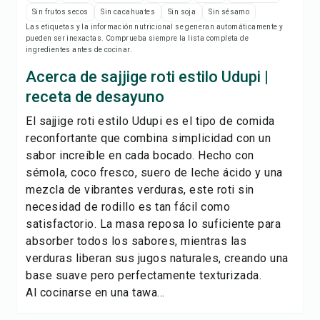
Notas de la receta
Sin frutos secos
Sin cacahuates
Sin soja
Sin sésamo
Las etiquetas y la información nutricional se generan automáticamente y
pueden ser inexactas. Comprueba siempre la lista completa de
Imprimir receta
ingredientes antes de cocinar.
Acerca de sajjige roti estilo Udupi |
Guardar
receta de desayuno
Compartir
El sajjige roti estilo Udupi es el tipo de comida
reconfortante que combina simplicidad con un
sabor increíble en cada bocado. Hecho con
Reportar
sémola, coco fresco, suero de leche ácido y una
mezcla de vibrantes verduras, este roti sin
necesidad de rodillo es tan fácil como
satisfactorio. La masa reposa lo suficiente para
absorber todos los sabores, mientras las
verduras liberan sus jugos naturales, creando una
base suave pero perfectamente texturizada.
Al cocinarse en una tawa...