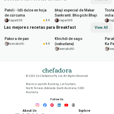
3
hr
35
min
1
hr
10
min
15
m
Patoli - Idli dulce en hoja
bhaji especial de Makar
Tosta
de cúrcuma
Sankranti: Bhogichi Bhaji
india
riapai009
5.0
riapai009
ria
Las mejores recetas para Breakfast
View All
15
min
5
hr
20
min
35
m
Pakora de pan
Khichdi de sago
Parat
(sabudana)
Ka Pa
leenakohli
4.0
leenakohli
lee
chefadora
© 2023-26 Chefadora Pty Ltd, All Rights Reserved
Marnirni-apinthi Building, Lot Fourteen,
North Terrace, Adelaide, South Australia, 5000
Australia
Follow Us
About Us
Explore