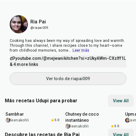
Ria Pai
@riapai009
Cooking has always been my way of spreading love and warmth.
Through this channel, I share recipes close to my heart—some
from childhood memories, some
...
Leer más
youtube.com/@mejwanikitchen?si=zUkyAWm-CXzIff1L
& 4 more links
Ver todo de riapai009
Más recetas Udupi para probar
View All
45
min
10
min
45
m
Sambhar
Chutney de coco
Upm
instantáneo
leenakohli
5.0
av
leenakohli
5.0
Descubre las recetas de Ria Pai
View All