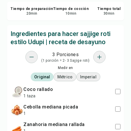
Tiempo de preparación
Tiempo de cocción
Tiempo total
20
min
10
min
30
min
Ingredientes para hacer sajjige roti
estilo Udupi | receta de desayuno
3 Porciones
(1 porción = 2- 3 Sajjige roti)
Medir en
Original
Métrico
Imperial
coco rallado
1 taza
cebolla mediana picada
1
zanahoria mediana rallada