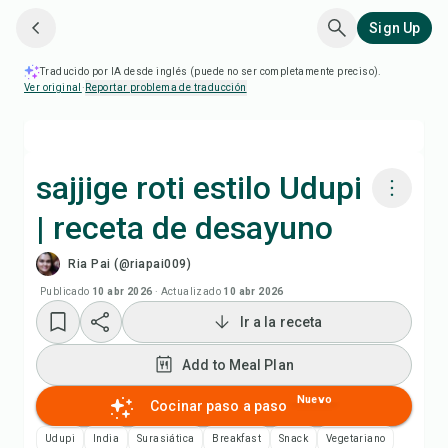
Sign Up
Traducido por IA desde inglés (puede no ser completamente preciso).
Ver original
·
Reportar problema de traducción
sajjige roti estilo Udupi
| receta de desayuno
Cocinar con Chefadora AI
Ria Pai (@riapai009)
Ver video de la receta
Publicado
10 abr 2026
·
Actualizado
10 abr 2026
Ir a la receta
Add to Meal Plan
Add to Meal Plan
Add to Shopping List
Nuevo
Cocinar paso a paso
Udupi
India
Surasiática
Breakfast
Snack
Vegetariano