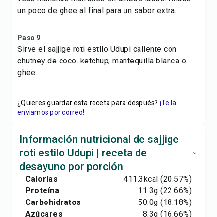
un poco de ghee al final para un sabor extra.
Paso 9
Sirve el sajjige roti estilo Udupi caliente con
chutney de coco, ketchup, mantequilla blanca o
ghee.
¿Quieres guardar esta receta para después?
¡Te la
enviamos por correo!
Información nutricional de sajjige
roti estilo Udupi | receta de
desayuno por porción
Calorías
411.3
kcal
(20.57%)
Proteína
11.3
g
(22.66%)
Carbohidratos
50.0
g
(18.18%)
Azúcares
8.3
g
(16.66%)