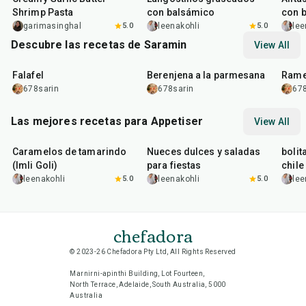
Shrimp Pasta
con balsámico
con 
garimasinghal
5.0
leenakohli
5.0
lee
Descubre las recetas de Saramin
View All
25
min
1
hr
20
min
30
m
Falafel
Berenjena a la parmesana
Rame
678sarin
678sarin
678
Las mejores recetas para Appetiser
View All
1
hr
20
min
15
min
40
m
Caramelos de tamarindo
Nueces dulces y saladas
bolit
(Imli Goli)
para fiestas
chile
leenakohli
5.0
leenakohli
5.0
lee
chefadora
© 2023-26 Chefadora Pty Ltd, All Rights Reserved
Marnirni-apinthi Building, Lot Fourteen,
North Terrace, Adelaide, South Australia, 5000
Australia