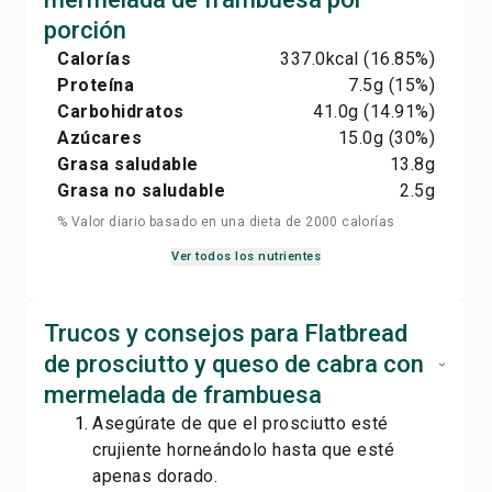
porción
Calorías
337.0
kcal
(16.85%)
Proteína
7.5
g
(15%)
Carbohidratos
41.0
g
(14.91%)
Azúcares
15.0
g
(30%)
Grasa saludable
13.8
g
Grasa no saludable
2.5
g
% Valor diario basado en una dieta de 2000 calorías
Ver todos los nutrientes
Trucos y consejos para Flatbread
de prosciutto y queso de cabra con
mermelada de frambuesa
Asegúrate de que el prosciutto esté
crujiente horneándolo hasta que esté
apenas dorado.