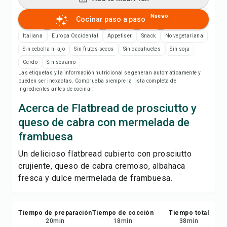
Imprimir receta
Nuevo
Cocinar paso a paso
Guardar
Italiana
Europa Occidental
Appetiser
Snack
No vegetariana
Sin cebolla ni ajo
Sin frutos secos
Sin cacahuetes
Sin soja
Compartir
Cerdo
Sin sésamo
Las etiquetas y la información nutricional se generan automáticamente y
pueden ser inexactas. Comprueba siempre la lista completa de
Reportar
ingredientes antes de cocinar.
Acerca de Flatbread de prosciutto y
queso de cabra con mermelada de
frambuesa
Un delicioso flatbread cubierto con prosciutto
crujiente, queso de cabra cremoso, albahaca
fresca y dulce mermelada de frambuesa.
Tiempo de preparación
Tiempo de cocción
Tiempo total
20
min
18
min
38
min