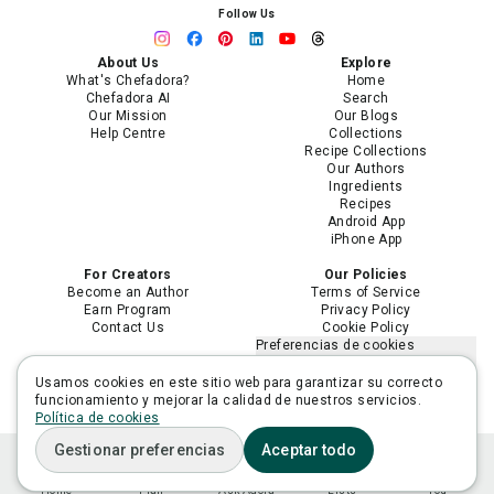
Follow Us
About Us
Explore
What's Chefadora?
Home
Chefadora AI
Search
Our Mission
Our Blogs
Help Centre
Collections
Recipe Collections
Our Authors
Ingredients
Recipes
Android App
iPhone App
For Creators
Our Policies
Become an Author
Terms of Service
Earn Program
Privacy Policy
Contact Us
Cookie Policy
Preferencias de cookies
No vender ni compartir mi
información personal
Usamos cookies en este sitio web para garantizar su correcto
Limitar el uso de mi información
funcionamiento y mejorar la calidad de nuestros servicios.
personal sensible
Política de cookies
Gestionar preferencias
Aceptar todo
Home
Plan
Ask Adora
Lists
You