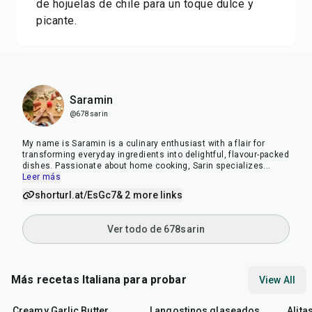
de hojuelas de chile para un toque dulce y
picante.
Saramin
@678sarin
My name is Saramin is a culinary enthusiast with a flair for
transforming everyday ingredients into delightful, flavour-packed
dishes. Passionate about home cooking, Sarin specializes
...
Leer más
shorturl.at/EsGc7
& 2 more links
Ver todo de 678sarin
Más recetas Italiana para probar
View All
35
min
25
min
40
m
Creamy Garlic Butter
Langostinos glaseados
Alita