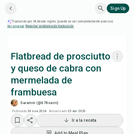
Sign Up
Traducido por IA desde inglés (puede no ser completamente preciso).
Ver original
·
Reportar problema de traducción
Flatbread de prosciutto
y queso de cabra con
Cocinar con Chefadora AI
mermelada de
Add to Meal Plan
frambuesa
Saramin (@678sarin)
Add to Shopping List
Publicado
30 nov 2024
·
Actualizado
23 abr 2025
Notas de la receta
Ir a la receta
Add to Meal Plan