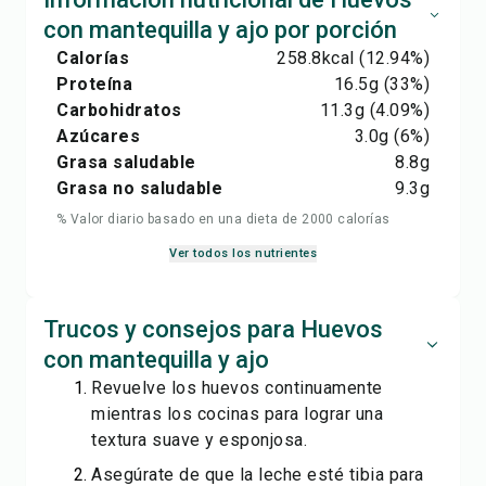
con mantequilla y ajo por porción
Calorías
258.8
kcal
(12.94%)
Proteína
16.5
g
(33%)
Carbohidratos
11.3
g
(4.09%)
Azúcares
3.0
g
(6%)
Grasa saludable
8.8
g
Grasa no saludable
9.3
g
% Valor diario basado en una dieta de 2000 calorías
Ver todos los nutrientes
Trucos y consejos para Huevos
con mantequilla y ajo
Revuelve los huevos continuamente
mientras los cocinas para lograr una
textura suave y esponjosa.
Asegúrate de que la leche esté tibia para