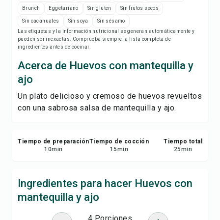
Imprimir receta
Brunch
Eggetariano
Sin gluten
Sin frutos secos
Sin cacahuates
Sin soya
Sin sésamo
Guardar
Las etiquetas y la información nutricional se generan automáticamente y
pueden ser inexactas. Comprueba siempre la lista completa de
ingredientes antes de cocinar.
Compartir
Acerca de Huevos con mantequilla y
ajo
Reportar
Un plato delicioso y cremoso de huevos revueltos
con una sabrosa salsa de mantequilla y ajo.
Tiempo de preparación
Tiempo de cocción
Tiempo total
10
min
15
min
25
min
Ingredientes para hacer Huevos con
mantequilla y ajo
4 Porciones