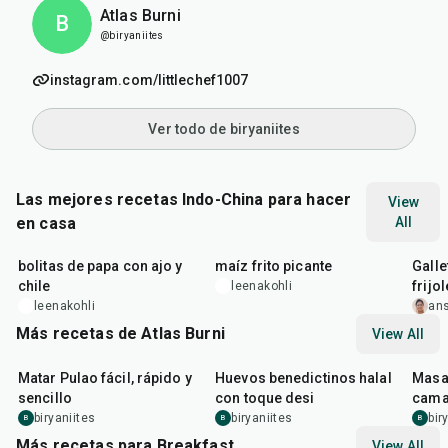
Atlas Burni
B
@biryaniites
instagram.com/littlechef1007
Ver todo de biryaniites
Las mejores recetas Indo-China para hacer
View
en casa
All
40
min
20
min
20
m
bolitas de papa con ajo y
maíz frito picante
Galle
chile
frijo
leenakohli
leenakohli
an
Más recetas de Atlas Burni
View All
30
min
35
min
30
m
Matar Pulao fácil, rápido y
Huevos benedictinos halal
Masal
sencillo
con toque desi
cama
biryaniites
biryaniites
bir
B
B
B
Más recetas para Breakfast
View All