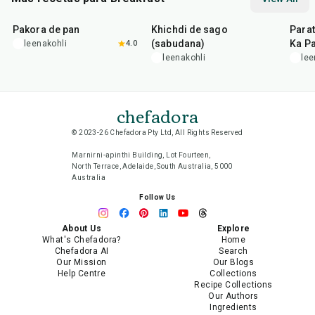
15
min
5
hr
20
min
35
m
Pakora de pan
Khichdi de sago
Parat
(sabudana)
Ka Pa
leenakohli
4.0
leenakohli
lee
chefadora
© 2023-26 Chefadora Pty Ltd, All Rights Reserved
Marnirni-apinthi Building, Lot Fourteen,
North Terrace, Adelaide, South Australia, 5000
Australia
Follow Us
About Us
Explore
What's Chefadora?
Home
Chefadora AI
Search
Our Mission
Our Blogs
Help Centre
Collections
Recipe Collections
Our Authors
Ingredients