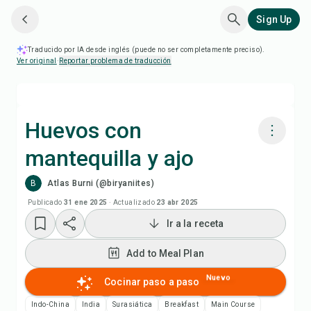
Sign Up
Traducido por IA desde inglés (puede no ser completamente preciso).
Ver original
·
Reportar problema de traducción
Huevos con
mantequilla y ajo
Cocinar con Chefadora AI
B
Atlas Burni (@biryaniites)
Add to Meal Plan
Publicado
31 ene 2025
·
Actualizado
23 abr 2025
Ir a la receta
Add to Shopping List
Add to Meal Plan
Notas de la receta
Nuevo
Cocinar paso a paso
Indo-China
India
Surasiática
Breakfast
Main Course