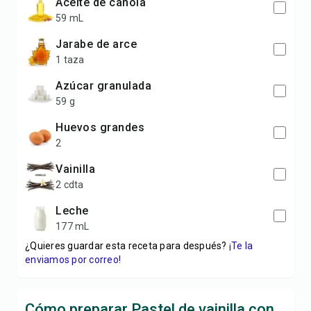
aceite de canola
59 mL
jarabe de arce
1 taza
azúcar granulada
59 g
huevos grandes
2
vainilla
2 cdta
leche
177 mL
¿Quieres guardar esta receta para después?
¡Te la
enviamos por correo!
Cómo preparar Pastel de vainilla con