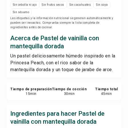
Notas de la receta
Sin cebolla ni ajo
Sin frutos secos
Sin cacahuates
Sin soya
Sin sésamo
Imprimir receta
Las etiquetas y la información nutricional se generan automáticamente y
pueden ser inexactas. Comprueba siempre la lista completa de
ingredientes antes de cocinar.
Guardar
Acerca de Pastel de vainilla con
mantequilla dorada
Compartir
Un pastel deliciosamente húmedo inspirado en la
Princesa Peach, con el rico sabor de la
Reportar
mantequilla dorada y un toque de jarabe de arce.
Tiempo de preparación
Tiempo de cocción
Tiempo total
15
min
30
min
45
min
Ingredientes para hacer Pastel de
vainilla con mantequilla dorada