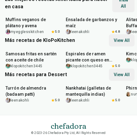
View
en casa
All
40
min
40
min
1
hr
Muffins veganos de
Ensalada de garbanzos y
Alita
plátano y avena
maíz
Buffa
myegglesskitchen
5.0
leenakohli
4.8
lee
Más recetas de KloPoKitchen
View All
20
min
25
min
30
m
Samosas fritas en sartén
Espirales de ramen
Kimch
con aceite de chile
picante con queso en
klo
papel de arroz y
klopokitchen3445
klopokitchen3445
5.0
mayonesa de furikake
Más recetas para Dessert
View All
20
min
35
min
35
m
Turrón de almendra
Nankhatai (galletas de
Phirn
(badaam patti)
mantequilla indias)
su
leenakohli
5.0
leenakohli
5.0
chefadora
© 2023-26 Chefadora Pty Ltd, All Rights Reserved