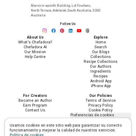
Marnirni-apinthi Building, Lot Fourteen,
North Terrace, Adelaide, South Australia, 5000
Australia
Follow Us
About Us
Explore
What's Chefadora?
Home
Chefadora AI
Search
Our Mission
Our Blogs
Help Centre
Collections
Recipe Collections
Our Authors
Ingredients
Recipes
Android App
iPhone App
For Creators
Our Policies
Become an Author
Terms of Service
Earn Program
Privacy Policy
Contact Us
Cookie Policy
Preferencias de cookies
No vender ni compartir mi
información personal
Usamos cookies en este sitio web para garantizar su correcto
Limitar el uso de mi información
funcionamiento y mejorar la calidad de nuestros servicios.
personal sensible
Política de cookies