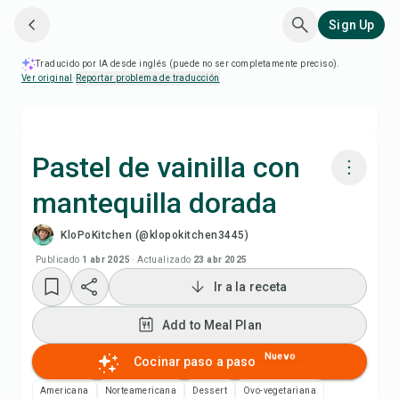
Sign Up
Traducido por IA desde inglés (puede no ser completamente preciso).
Ver original
·
Reportar problema de traducción
Pastel de vainilla con
mantequilla dorada
Cocinar con Chefadora AI
KloPoKitchen (@klopokitchen3445)
Ver video de la receta
Publicado
1 abr 2025
·
Actualizado
23 abr 2025
Ir a la receta
Add to Meal Plan
Add to Meal Plan
Add to Shopping List
Nuevo
Cocinar paso a paso
Americana
Norteamericana
Dessert
Ovo-vegetariana