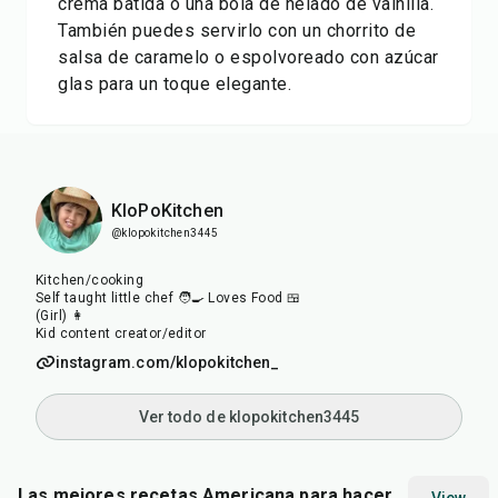
crema batida o una bola de helado de vainilla.
También puedes servirlo con un chorrito de
salsa de caramelo o espolvoreado con azúcar
glas para un toque elegante.
KloPoKitchen
@klopokitchen3445
Kitchen/cooking
Self taught little chef 🧑‍🍳 Loves Food 🍱
(Girl) 👩
Kid content creator/editor
instagram.com/klopokitchen_
Ver todo de klopokitchen3445
Las mejores recetas Americana para hacer