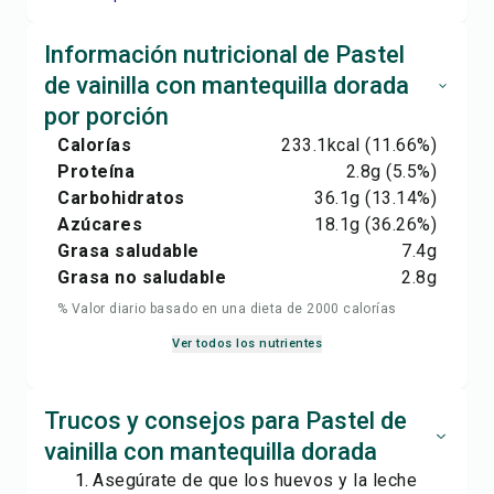
Información nutricional de Pastel
de vainilla con mantequilla dorada
por porción
Calorías
233.1
kcal
(11.66%)
Proteína
2.8
g
(5.5%)
Carbohidratos
36.1
g
(13.14%)
Azúcares
18.1
g
(36.26%)
Grasa saludable
7.4
g
Grasa no saludable
2.8
g
% Valor diario basado en una dieta de 2000 calorías
Ver todos los nutrientes
Trucos y consejos para Pastel de
vainilla con mantequilla dorada
Asegúrate de que los huevos y la leche