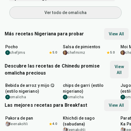
Ver todo de omalicha
Más recetas Nigeriana para probar
View All
45
min
25
min
45
m
Pocho
Salsa de pimientos
Moi 
chefjims
5.0
chefmimz
5.0
ch
C
Descubre las recetas de Chinedu promise
View
omalicha precious
All
6
hr
20
min
10
m
Bebida de arroz y mijo 😋
chips de garri (estilo
Jugo
(estilo nigeriano)
nigeriano)
(esti
omalicha
omalicha
om
O
O
O
Las mejores recetas para Breakfast
View All
15
min
5
hr
20
min
35
m
Pakora de pan
Khichdi de sago
Parat
(sabudana)
Ka Pa
leenakohli
4.0
leenakohli
lee