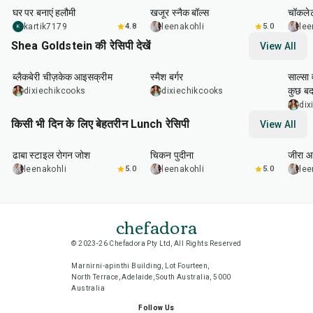
घर पर बनाएं हलौमी
खजूर स्नैक बॉल्स
चॉकलेट
kartik7179
4.8
leenakohli
5.0
lee
K
Shea Goldstein की रेसिपी देखें
View All
1
hr
25
min
25
min
22
m
ब्लैकबेरी चीज़केक आइसक्रीम
स्मैश बर्गर
साल्सा 
कुछ बद
dixiechikcooks
dixiechikcooks
dix
किसी भी दिन के लिए बेहतरीन Lunch रेसिपी
View All
1
hr
50
min
1
hr
15
min
25
m
ढाबा स्टाइल रोगन जोश
चिकन पुदीना
जीरा आ
leenakohli
5.0
leenakohli
5.0
lee
chefadora
© 2023-26 Chefadora Pty Ltd, All Rights Reserved
Marnirni-apinthi Building, Lot Fourteen,
North Terrace, Adelaide, South Australia, 5000
Australia
Follow Us