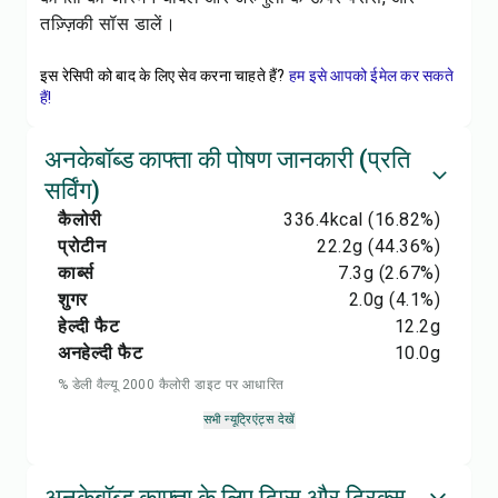
तज़्ज़िकी सॉस डालें।
इस रेसिपी को बाद के लिए सेव करना चाहते हैं?
हम इसे आपको ईमेल कर सकते
हैं!
अनकेबॉब्ड काफ्ता की पोषण जानकारी (प्रति
सर्विंग)
कैलोरी
336.4
kcal
(16.82%)
प्रोटीन
22.2
g
(44.36%)
कार्ब्स
7.3
g
(2.67%)
शुगर
2.0
g
(4.1%)
हेल्दी फैट
12.2
g
अनहेल्दी फैट
10.0
g
% डेली वैल्यू 2000 कैलोरी डाइट पर आधारित
सभी न्यूट्रिएंट्स देखें
अनकेबॉब्ड काफ्ता के लिए टिप्स और ट्रिक्स