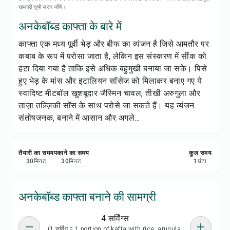
रेसिपी प्रिंट करें
सामग्री सूची ज़रूर जाँचें।
अनकेबॉब्ड काफ्ता के बारे में
सेव करें
काफ्ता एक मध्य पूर्वी भेड़ और बीफ का व्यंजन है जिसे आमतौर पर
कबाब के रूप में परोसा जाता है, लेकिन इस संस्करण में सींक को
शेयर करें
हटा दिया गया है ताकि इसे अधिक बहुमुखी बनाया जा सके। पिसे
हुए भेड़ के मांस और इटालियन सॉसेज को मिलाकर बनाए गए ये
रिपोर्ट करें
स्वादिष्ट मीटबॉल खुशबूदार जैस्मिन चावल, तीखी अरुगुला और
ताज़ा तज़्ज़िकी सॉस के साथ परोसे जा सकते हैं। यह व्यंजन
संतोषजनक, बनाने में आसान और अगले...
तैयारी का समय
पकाने का समय
कुल समय
30
मिनट
30
मिनट
1
घंटा
अनकेबॉब्ड काफ्ता बनाने की सामग्री
4 सर्विंग्स
(1 सर्विंग = 1 portion of kafta with rice, arugula,