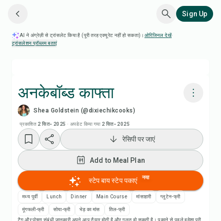
Sign Up
AI ने अंग्रेज़ी से ट्रांसलेट किया है (पूरी तरह एक्यूरेट नहीं हो सकता)।
ओरिजिनल देखें
·
ट्रांसलेशन प्रॉब्लम बताएं
अनकेबॉब्ड काफ्ता
Shea Goldstein (@dixiechikcooks)
Chefadora AI से पकाएं
प्रकाशित
2 सित॰ 2025
·
अपडेट किया गया
2 सित॰ 2025
रेसिपी पर जाएं
Add to Meal Plan
Add to Meal Plan
Add to Shopping List
नया
स्टेप बाय स्टेप पकाएं
रेसिपी नोट्स
मध्य पूर्वी
Lunch
Dinner
Main Course
मांसाहारी
ग्लूटेन-फ्री
मूंगफली-फ्री
सोया-फ्री
भेड़ का मांस
तिल-फ्री
टैग और पोषण संबंधी जानकारी अपने आप तैयार होती है और गलत हो सकती है। पकाने से पहले हमेशा पूरी