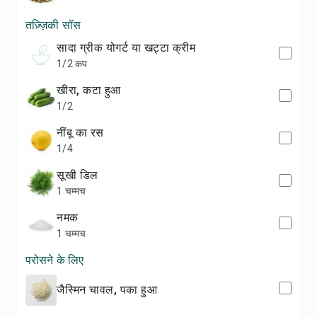
तज़्ज़िकी सॉस
सादा ग्रीक योगर्ट या खट्टा क्रीम
1/2 कप
खीरा, कटा हुआ
1/2
नींबू का रस
1/4
सूखी डिल
1 चम्मच
नमक
1 चम्मच
परोसने के लिए
जैस्मिन चावल, पका हुआ