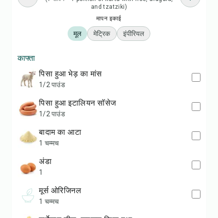
and tzatziki)
मापन इकाई
मूल
मेट्रिक
इंपीरियल
काफ्ता
पिसा हुआ भेड़ का मांस
1/2 पाउंड
पिसा हुआ इटालियन सॉसेज
1/2 पाउंड
बादाम का आटा
1 चम्मच
अंडा
1
मूर्स ओरिजिनल
1 चम्मच