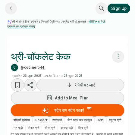
Sign Up
AI ने अंग्रेज़ी से ट्रांसलेट किया है (पूरी तरह एक्यूरेट नहीं हो सकता)।
ओरिजिनल देखें
·
ट्रांसलेशन प्रॉब्लम बताएं
थ्री-चॉकलेट केक
C
@cocinero44
Chefadora AI से पकाएं
प्रकाशित
23 जुल॰ 2025
·
अपडेट किया गया
23 जुल॰ 2025
रेसिपी पर जाएं
Add to Meal Plan
Add to Meal Plan
Add to Shopping List
नया
स्टेप बाय स्टेप पकाएं
रेसिपी नोट्स
पश्चिमी यूरोपीय
Dessert
शाकाहारी
बिना प्याज और लहसुन
Keto
ग्लूटेन-फ्री
नट-फ्री
पीनट-फ्री
सोया-फ्री
अनाज-फ्री
तिल-फ्री
टैग और पोषण संबंधी जानकारी अपने आप तैयार होती है और गलत हो सकती है। पकाने से पहले हमेशा पूरी