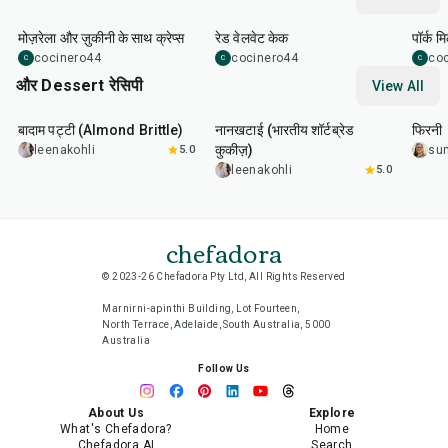
1
hr
45
min
50
m
मोज़रेला और ज़ुकीनी के साथ क्रेप्स
रेड वेलवेट केक
पॉर्क म
cocinero44
cocinero44
co
C
C
C
और Dessert रेसिपी
View All
20
min
35
min
35
m
बादाम पट्टी (Almond Brittle)
नानखटाई (भारतीय शॉर्टब्रेड
फिरनी
कुकीज़)
leenakohli
5.0
su
leenakohli
5.0
chefadora
© 2023-26 Chefadora Pty Ltd, All Rights Reserved
Marnirni-apinthi Building, Lot Fourteen,
North Terrace, Adelaide, South Australia, 5000
Australia
Follow Us
About Us
Explore
What's Chefadora?
Home
Chefadora AI
Search