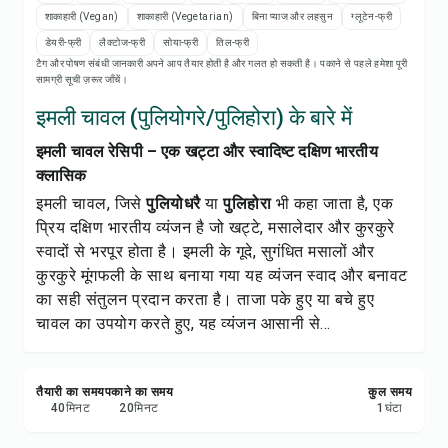
रेसिपी प्रिंट करें
शाकाहारी (Vegan)
शाकाहारी (Vegetarian)
बिना प्याज और लहसुन
ग्लूटेन-फ्री
डेयरी-फ्री
लैक्टोज-फ्री
सोया-फ्री
तिल-फ्री
सेव करें
टैग और पोषण संबंधी जानकारी अपने आप तैयार होती है और गलत हो सकती है। पकाने से पहले हमेशा पूरी
सामग्री सूची ज़रूर जाँचें।
शेयर करें
इमली चावल (पुलियोगरे/पुलिहोरा) के बारे में
इमली चावल रेसिपी – एक खट्टा और स्वादिष्ट दक्षिण भारतीय
रिपोर्ट करें
क्लासिक
इमली चावल, जिसे
पुलियोधरै
या
पुलिहोरा
भी कहा जाता है, एक
प्रिय दक्षिण भारतीय व्यंजन है जो खट्टे, मसालेदार और कुरकुरे
स्वादों से भरपूर होता है। इमली के गूदे, सुगंधित मसालों और
कुरकुरे मूंगफली के साथ बनाया गया यह व्यंजन स्वाद और बनावट
का सही संतुलन प्रदान करता है। ताजा पके हुए या बचे हुए
चावल का उपयोग करते हुए, यह व्यंजन आसानी से...
तैयारी का समय
पकाने का समय
कुल समय
40
मिनट
20
मिनट
1
घंटा