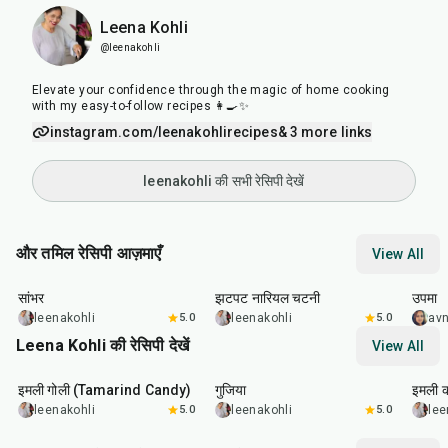
Leena Kohli
@leenakohli
Elevate your confidence through the magic of home cooking
with my easy-to-follow recipes 👩‍🍳✨
instagram.com/leenakohlirecipes
& 3 more links
leenakohli की सभी रेसिपी देखें
और तमिल रेसिपी आज़माएँ
View All
45
min
10
min
45
m
सांभर
झटपट नारियल चटनी
उपमा
leenakohli
5.0
leenakohli
5.0
av
Leena Kohli की रेसिपी देखें
View All
1
hr
20
min
2
hr
30
min
45
m
इमली गोली (Tamarind Candy)
गुजिया
इमली 
leenakohli
5.0
leenakohli
5.0
lee