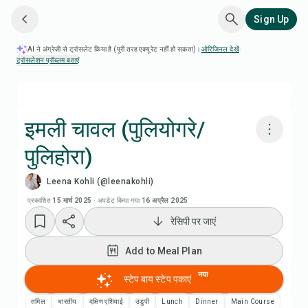
Sign Up
AI ने अंग्रेज़ी से ट्रांसलेट किया है (पूरी तरह एक्यूरेट नहीं हो सकता)।
ओरिजिनल देखें
·
ट्रांसलेशन प्रॉब्लम बताएं
इमली चावल (पुलियोगरे/
पुलिहोरा)
Chefadora AI से पकाएं
Leena Kohli (@leenakohli)
Add to Meal Plan
प्रकाशित
15 मार्च 2025
·
अपडेट किया गया
16 अप्रैल 2025
रेसिपी पर जाएं
Add to Shopping List
Add to Meal Plan
रेसिपी नोट्स
नया
स्टेप बाय स्टेप पकाएं
तमिल
भारतीय
दक्षिण एशियाई
उडुपी
Lunch
Dinner
Main Course