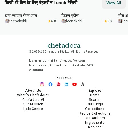
किसी भी दिन के लिए बेहतरीन Lunch रेसिपी
View All
1
hr
50
min
1
hr
15
min
25
m
ढाबा स्टाइल रोगन जोश
चिकन पुदीना
जीरा आ
leenakohli
5.0
leenakohli
5.0
lee
chefadora
© 2023-26 Chefadora Pty Ltd, All Rights Reserved
Marnirni-apinthi Building, Lot Fourteen,
North Terrace, Adelaide, South Australia, 5000
Australia
Follow Us
About Us
Explore
What's Chefadora?
Home
Chefadora AI
Search
Our Mission
Our Blogs
Help Centre
Collections
Recipe Collections
Our Authors
Ingredients
Recipes