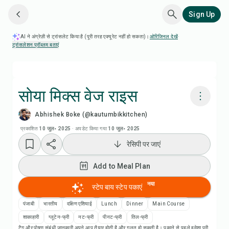
Sign Up
AI ने अंग्रेज़ी से ट्रांसलेट किया है (पूरी तरह एक्यूरेट नहीं हो सकता)।
ओरिजिनल देखें
·
ट्रांसलेशन प्रॉब्लम बताएं
सोया मिक्स वेज राइस
Abhishek Boke (@kautumbikkitchen)
Chefadora AI से पकाएं
प्रकाशित
10 जुल॰ 2025
·
अपडेट किया गया
10 जुल॰ 2025
रेसिपी पर जाएं
रेसिपी वीडियो देखें
Add to Meal Plan
Add to Meal Plan
नया
स्टेप बाय स्टेप पकाएं
Add to Shopping List
पंजाबी
भारतीय
दक्षिण एशियाई
Lunch
Dinner
Main Course
शाकाहारी
ग्लूटेन-फ्री
नट-फ्री
पीनट-फ्री
तिल-फ्री
टैग और पोषण संबंधी जानकारी अपने आप तैयार होती है और गलत हो सकती है। पकाने से पहले हमेशा पूरी