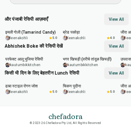
और पंजाबी रेसिपी आज़माएँ
View All
1
hr
20
min
15
min
25
m
इमली गोली (Tamarind Candy)
ब्रेड पकोड़ा
जीरा आ
leenakohli
5.0
leenakohli
4.0
lee
Abhishek Boke की रेसिपी देखें
View All
35
min
22
min
20
m
परफेक्ट आलू भुजिया रेसिपी
भगर खिचड़ी (वरीचे तांदूळ खिचड़ी)
उपवासच
kautumbikkitchen
kautumbikkitchen
kau
किसी भी दिन के लिए बेहतरीन Lunch रेसिपी
View All
1
hr
50
min
1
hr
15
min
25
m
ढाबा स्टाइल रोगन जोश
चिकन पुदीना
जीरा आ
leenakohli
5.0
leenakohli
5.0
lee
chefadora
© 2023-26 Chefadora Pty Ltd, All Rights Reserved