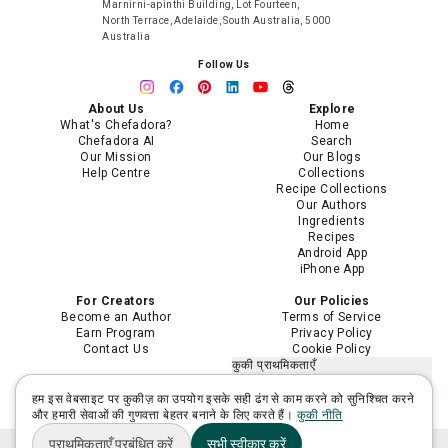
Marnirni-apinthi Building, Lot Fourteen,
North Terrace, Adelaide, South Australia, 5000
Australia
Follow Us
About Us
Explore
What's Chefadora?
Home
Chefadora AI
Search
Our Mission
Our Blogs
Help Centre
Collections
Recipe Collections
Our Authors
Ingredients
Recipes
Android App
iPhone App
For Creators
Our Policies
Become an Author
Terms of Service
Earn Program
Privacy Policy
Contact Us
Cookie Policy
कुकी प्राथमिकताएँ
मेरी निजी जानकारी न बेचें या साझा न करें
मेरी संवेदनशील निजी जानकारी का उपयोग
हम इस वेबसाइट पर कुकीज़ का उपयोग इसके सही ढंग से काम करने को सुनिश्चित करने
सीमित करें
और हमारी सेवाओं की गुणवत्ता बेहतर बनाने के लिए करते हैं।
कुकी नीति
प्राथमिकताएँ प्रबंधित करें
सभी स्वीकार करें