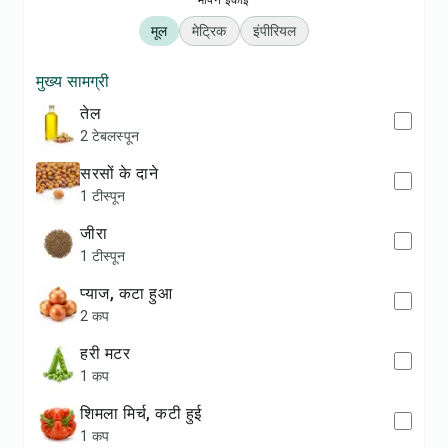
मापन इकाई
मूल
मेट्रिक
इंपीरियल
मुख्य सामग्री
तेल
2 टेबलस्पून
सरसों के दाने
1 टीस्पून
जीरा
1 टीस्पून
प्याज, कटा हुआ
2 कप
हरी मटर
1 कप
शिमला मिर्च, कटी हुई
1 कप