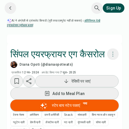
Sign Up
AI ने अंग्रेज़ी से ट्रांसलेट किया है (पूरी तरह एक्यूरेट नहीं हो सकता)।
ओरिजिनल देखें
·
ट्रांसलेशन प्रॉब्लम बताएं
सिंपल एयरफ्रायर एग कैसरोल
Diana Opoti (@dianaopotieats)
Chefadora AI से पकाएं
प्रकाशित
12 नव॰ 2024
·
अपडेट किया गया
7 जुल॰ 2025
रेसिपी पर जाएं
रेसिपी वीडियो देखें
Add to Meal Plan
Add to Meal Plan
नया
स्टेप बाय स्टेप पकाएं
Add to Shopping List
टेक्स मेक्स
अमेरिकन
उत्तरी अमेरिकी
Snack
मांसाहारी
बिना प्याज और लहसुन
ग्लूटेन-फ्री
डेयरी-फ्री
लैक्टोज-फ्री
नट-फ्री
मूंगफली-फ्री
सोया-फ्री