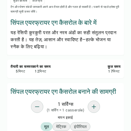
रेसिपी नोट्स
सुअर का मांस
तिल-फ्री
टैग और पोषण संबंधी जानकारी अपने आप तैयार होती है और गलत हो सकती है। पकाने से पहले हमेशा पूरी
सामग्री सूची ज़रूर जाँचें।
रेसिपी प्रिंट करें
सिंपल एयरफ्रायर एग कैसरोल के बारे में
यह रेसिपी कुरकुरी परत और नरम अंडों का सही संतुलन प्रदान
सेव करें
करती है। यह तेज़, आसान और स्वादिष्ट है—हल्के भोजन या
स्नैक के लिए बढ़िया।
शेयर करें
रिपोर्ट करें
तैयारी का समय
पकाने का समय
कुल समय
5
मिनट
12
मिनट
17
मिनट
सिंपल एयरफ्रायर एग कैसरोल बनाने की सामग्री
1 सर्विंग्स
(1 सर्विंग = 1 casserole)
मापन इकाई
मूल
मेट्रिक
इंपीरियल