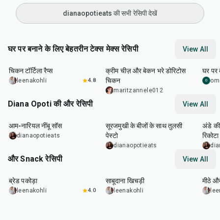
dianaopotieats की सभी रेसिपी देखें
घर पर बनाने के लिए बेहतरीन टेक्स मेक्स रेसिपी
View All
30
min
50
min
15
m
चिकन टॉर्टिला रैप्स
क्रीम चीज़ और बेकन भरे डोरिटोस
घर पर
चिकन
leenakohli
4.8
om
O
maritzannele012
Diana Opoti की और रेसिपी
View All
15
min
10
min
1
hr
आम-नारियल नींबू सॉस
सूरजमुखी के बीजों के साथ तुलसी
अंडे की
पेस्टो
रिकोटा
dianaopotieats
सॉस के
dianaopotieats
dia
और Snack रेसिपी
View All
15
min
5
hr
20
min
15
m
ब्रेड पकोड़ा
साबूदाना खिचड़ी
मीठे औ
leenakohli
4.0
leenakohli
lee