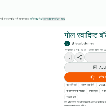
ै (पूरी तरह एक्यूरेट नहीं हो सकता)।
ओरिजिनल देखें
·
ट्रांसलेशन प्रॉब्लम बताएं
गोल स्वादिष्ट बॉ
L
@localcuisines
Chef
प्रकाशित
3 नव॰ 2024
·
अपडेट किया गया
23
Add
Add
Add
स्टेप 
रेसि
नाइजीरियाई
पश्चिम अफ्रीकी
Snack
नो अनियन नो गार्लिक
डेयरी-फ्री
लैक्ट
रेसिप
सेसमी-फ्री
टैग और पोषण संबंधी जानकारी अपने आप तैयार हो
सामग्री सूची ज़रूर जाँचें।