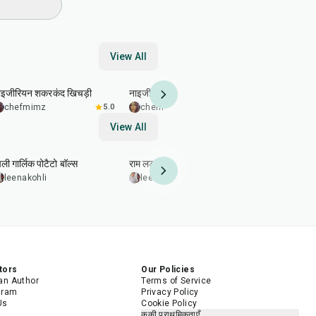
View All
35
min
5
min
30
min
ाइजीरियन शकरकंद खिचड़ी
नाइजीरियन एग टोस्ट
नाइजीरियन टर्
chefmimz
5.0
chefmimz
3.0
chefmim
View All
40
min
2
hr
50
min
20
min
ली गार्लिक पोटैटो बॉल्स
राम लड्डू (मूंग दाल के पकौड़े)
बादाम पट्टी 
leenakohli
leenakohli
leenakohl
tors
Our Policies
n Author
Terms of Service
gram
Privacy Policy
Us
Cookie Policy
कुकी प्राथमिकताएँ