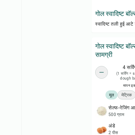
गोल स्वादिष्ट बॉल्स
स्वादिष्ट तली हुई आटे 
गोल स्वादिष्ट बॉल
सामग्री
4 सर्विं
(1 सर्विंग =
dough ba
मापन इ
मूल
मेट्रिक
सेल्फ-रेजिंग 
500 ग्राम
अंडे
2 पीस