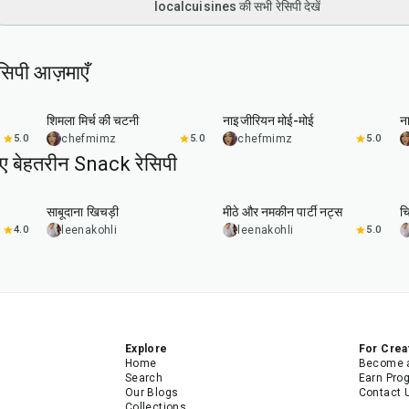
localcuisines की सभी रेसिपी देखें
सिपी आज़माएँ
25
min
45
min
शिमला मिर्च की चटनी
नाइजीरियन मोई-मोई
न
5.0
chefmimz
5.0
chefmimz
5.0
िए बेहतरीन Snack रेसिपी
5
hr
20
min
15
min
साबूदाना खिचड़ी
मीठे और नमकीन पार्टी नट्स
चि
4.0
leenakohli
leenakohli
5.0
Explore
For Crea
Home
Become a
Search
Earn Pro
Our Blogs
Contact 
Collections