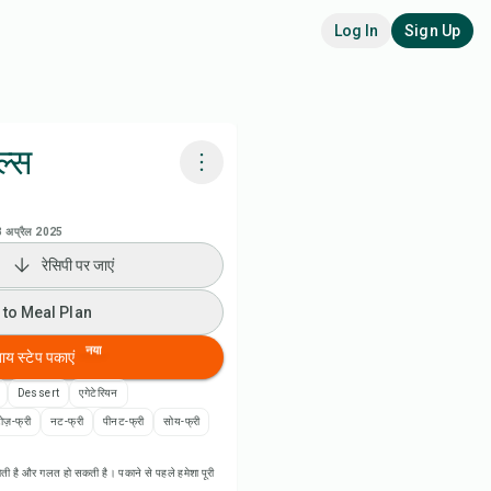
Log In
Sign Up
ल्स
adora AI से पकाएं
 अप्रैल 2025
रेसिपी पर जाएं
 to Meal Plan
 to Meal Plan
 to Shopping List
नया
बाय स्टेप पकाएं
पी नोट्स
Dessert
एगेटेरियन
ोज़-फ्री
नट-फ्री
पीनट-फ्री
सोय-फ्री
ी प्रिंट करें
ती है और गलत हो सकती है। पकाने से पहले हमेशा पूरी