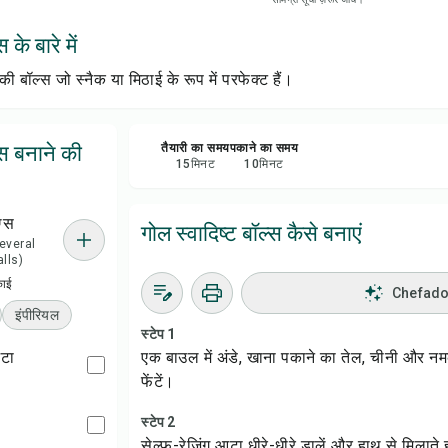
सेव क
 के बारे में
शेयर 
की बॉल्स जो स्नैक या मिठाई के रूप में परफेक्ट हैं।
रिपोर्
्स बनाने की
तैयारी का समय
पकाने का समय
15
मिनट
10
मिनट
ग्स
गोल स्वादिष्ट बॉल्स कैसे बनाएं
 several
lls)
काई
Chefadora
इंपीरियल
स्टेप 1
आटा
एक बाउल में अंडे, खाना पकाने का तेल, चीनी और 
फेंटें।
स्टेप 2
सेल्फ-रेजिंग आटा धीरे-धीरे डालें और हाथ से मिलात