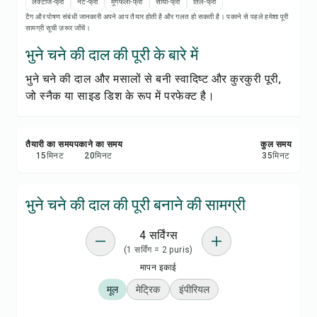
रेसिपी नोट्स
लैक्टोज-फ्री
नट-फ्री
मूंगफली-फ्री
सोया-फ्री
तिल-फ्री
टैग और पोषण संबंधी जानकारी अपने आप तैयार होती है और गलत हो सकती है। पकाने से पहले हमेशा पूरी
सामग्री सूची ज़रूर जाँचें।
रेसिपी प्रिंट करें
भुने चने की दाल की पूरी के बारे में
भुने चने की दाल और मसालों से बनी स्वादिष्ट और कुरकुरी पूरी,
सेव करें
जो स्नैक या साइड डिश के रूप में परफेक्ट है।
शेयर करें
तैयारी का समय
पकाने का समय
कुल समय
रिपोर्ट करें
15
मिनट
20
मिनट
35
मिनट
भुने चने की दाल की पूरी बनाने की सामग्री
4 सर्विंग्स
(1 सर्विंग = 2 puris)
मापन इकाई
मूल
मेट्रिक
इंपीरियल