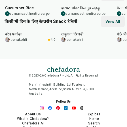
Cucumber Rice
झटपट सॉफ्ट तिल गुड़ लड्डू
बेसन ग
sumansauthenticrecipe
sumansauthenticrecipe
su
S
S
S
किसी भी दिन के लिए बेहतरीन Snack रेसिपी
View All
15
min
5
hr
20
min
15
m
ब्रेड पकोड़ा
साबूदाना खिचड़ी
मीठे औ
leenakohli
4.0
leenakohli
lee
chefadora
© 2023-26 Chefadora Pty Ltd, All Rights Reserved
Marnirni-apinthi Building, Lot Fourteen,
North Terrace, Adelaide, South Australia, 5000
Australia
Follow Us
About Us
Explore
What's Chefadora?
Home
Chefadora AI
Search