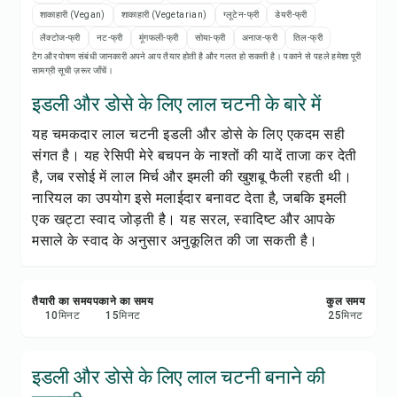
रेसिपी नोट्स
शाकाहारी (Vegan)
शाकाहारी (Vegetarian)
ग्लूटेन-फ्री
डेयरी-फ्री
लैक्टोज-फ्री
नट-फ्री
मूंगफली-फ्री
सोया-फ्री
अनाज-फ्री
तिल-फ्री
रेसिपी प्रिंट करें
टैग और पोषण संबंधी जानकारी अपने आप तैयार होती है और गलत हो सकती है। पकाने से पहले हमेशा पूरी
सामग्री सूची ज़रूर जाँचें।
सेव करें
इडली और डोसे के लिए लाल चटनी के बारे में
यह चमकदार लाल चटनी इडली और डोसे के लिए एकदम सही
शेयर करें
संगत है। यह रेसिपी मेरे बचपन के नाश्तों की यादें ताजा कर देती
है, जब रसोई में लाल मिर्च और इमली की खुशबू फैली रहती थी।
रिपोर्ट करें
नारियल का उपयोग इसे मलाईदार बनावट देता है, जबकि इमली
एक खट्टा स्वाद जोड़ती है। यह सरल, स्वादिष्ट और आपके
मसाले के स्वाद के अनुसार अनुकूलित की जा सकती है।
तैयारी का समय
पकाने का समय
कुल समय
10
मिनट
15
मिनट
25
मिनट
इडली और डोसे के लिए लाल चटनी बनाने की