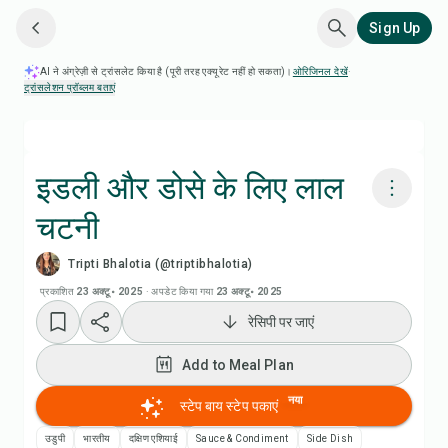
Sign Up
AI ने अंग्रेज़ी से ट्रांसलेट किया है (पूरी तरह एक्यूरेट नहीं हो सकता)।
ओरिजिनल देखें
·
ट्रांसलेशन प्रॉब्लम बताएं
इडली और डोसे के लिए लाल
चटनी
Chefadora AI से पकाएं
Tripti Bhalotia (@triptibhalotia)
रेसिपी वीडियो देखें
प्रकाशित
23 अक्टू॰ 2025
·
अपडेट किया गया
23 अक्टू॰ 2025
रेसिपी पर जाएं
Add to Meal Plan
Add to Meal Plan
Add to Shopping List
नया
स्टेप बाय स्टेप पकाएं
उडुपी
भारतीय
दक्षिण एशियाई
Sauce & Condiment
Side Dish