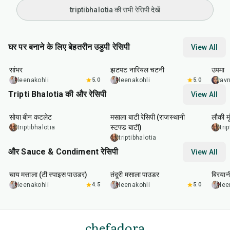
triptibhalotia की सभी रेसिपी देखें
घर पर बनाने के लिए बेहतरीन उडुपी रेसिपी
View All
45
min
10
min
45
m
सांभर
झटपट नारियल चटनी
उपमा
leenakohli
5.0
leenakohli
5.0
av
Tripti Bhalotia की और रेसिपी
View All
50
min
1
hr
5
min
50
m
सोया बीन कटलेट
मसाला बाटी रेसिपी (राजस्थानी
लौकी म
स्टफ्ड बाटी)
triptibhalotia
tri
triptibhalotia
और Sauce & Condiment रेसिपी
View All
15
min
20
min
20
m
चाय मसाला (टी स्पाइस पाउडर)
तंदूरी मसाला पाउडर
बिरयान
leenakohli
4.5
leenakohli
5.0
lee
chefadora