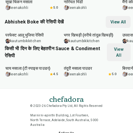
सूखा चिकन मसाला
नारियल भिंडी
मैंगो 
leenakohli
5.0
leenakohli
lee
Abhishek Boke की रेसिपी देखें
View All
35
min
22
min
20
m
परफेक्ट आलू भुजिया रेसिपी
भगर खिचड़ी (वरीचे तांदूळ खिचड़ी)
उपवासच
kautumbikkitchen
kautumbikkitchen
kau
किसी भी दिन के लिए बेहतरीन Sauce & Condiment
View
रेसिपी
All
15
min
20
min
20
m
चाय मसाला (टी स्पाइस पाउडर)
तंदूरी मसाला पाउडर
बिरयान
leenakohli
4.5
leenakohli
5.0
lee
chefadora
© 2023-26 Chefadora Pty Ltd, All Rights Reserved
Marnirni-apinthi Building, Lot Fourteen,
North Terrace, Adelaide, South Australia, 5000
Australia