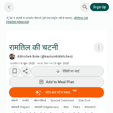
Sign Up
AI ने अंग्रेज़ी से ट्रांसलेट किया है (पूरी तरह एक्यूरेट नहीं हो सकता)।
ओरिजिनल देखें
·
ट्रांसलेशन प्रॉब्लम बताएं
रामतिल की चटनी
Abhishek Boke (@kautumbikkitchen)
Chefadora AI से पकाएं
प्रकाशित
10 जुल॰ 2025
·
अपडेट किया गया
10 जुल॰ 2025
रेसिपी पर जाएं
रेसिपी वीडियो देखें
Add to Meal Plan
Add to Meal Plan
नया
स्टेप बाय स्टेप पकाएं
Add to Shopping List
कोंकणी
भारतीय
दक्षिण एशियाई
Sauce & Condiment
Side Dish
शाकाहारी (Vegan)
शाकाहारी (Vegetarian)
Keto
Paleo
Whole30