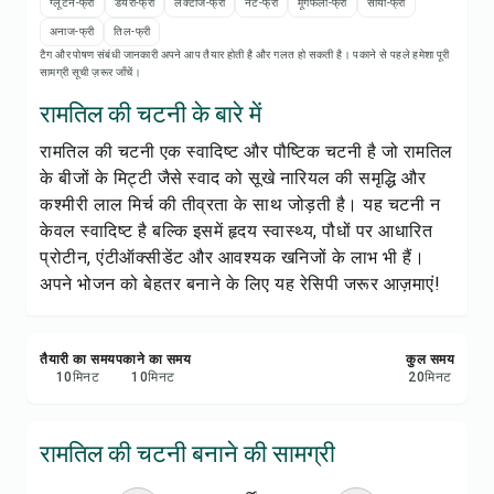
रेसिपी नोट्स
ग्लूटेन-फ्री
डेयरी-फ्री
लैक्टोज-फ्री
नट-फ्री
मूंगफली-फ्री
सोया-फ्री
अनाज-फ्री
तिल-फ्री
टैग और पोषण संबंधी जानकारी अपने आप तैयार होती है और गलत हो सकती है। पकाने से पहले हमेशा पूरी
रेसिपी प्रिंट करें
सामग्री सूची ज़रूर जाँचें।
रामतिल की चटनी के बारे में
सेव करें
रामतिल की चटनी एक स्वादिष्ट और पौष्टिक चटनी है जो रामतिल
के बीजों के मिट्टी जैसे स्वाद को सूखे नारियल की समृद्धि और
शेयर करें
कश्मीरी लाल मिर्च की तीव्रता के साथ जोड़ती है। यह चटनी न
केवल स्वादिष्ट है बल्कि इसमें हृदय स्वास्थ्य, पौधों पर आधारित
रिपोर्ट करें
प्रोटीन, एंटीऑक्सीडेंट और आवश्यक खनिजों के लाभ भी हैं।
अपने भोजन को बेहतर बनाने के लिए यह रेसिपी जरूर आज़माएं!
तैयारी का समय
पकाने का समय
कुल समय
10
मिनट
10
मिनट
20
मिनट
रामतिल की चटनी बनाने की सामग्री