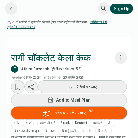
Sign Up
AI ने अंग्रेज़ी से ट्रांसलेट किया है (पूरी तरह एक्यूरेट नहीं हो सकता)।
ओरिजिनल देखें
·
ट्रांसलेशन प्रॉब्लम बताएं
रागी चॉकलेट केला केक
F
Athira Baveesh (@flavorburst52)
Chefadora AI से पकाएं
प्रकाशित
6 दिस॰ 2024
·
अपडेट किया गया
23 अप्रैल 2025
रेसिपी पर जाएं
Add to Meal Plan
Add to Meal Plan
Add to Shopping List
नया
स्टेप बाय स्टेप पकाएं
रेसिपी नोट्स
तमिल
भारतीय
दक्षिण एशियाई
Snack
Dessert
शाकाहारी
जैन
बिना प्याज और लहसुन
बिना नट्स
बिना मूंगफली
बिना सोया
बिना तिल
टैग और पोषण संबंधी जानकारी अपने आप तैयार होती है और गलत हो सकती है। पकाने से पहले हमेशा पूरी