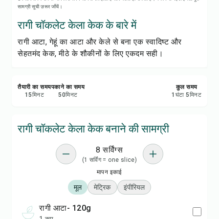
रेसिपी प्रिंट करें
सामग्री सूची ज़रूर जाँचें।
रागी चॉकलेट केला केक के बारे में
सेव करें
रागी आटा, गेहूं का आटा और केले से बना एक स्वादिष्ट और
सेहतमंद केक, मीठे के शौकीनों के लिए एकदम सही।
शेयर करें
रिपोर्ट करें
तैयारी का समय
पकाने का समय
कुल समय
15
मिनट
50
मिनट
1
घंटा
5
मिनट
रागी चॉकलेट केला केक बनाने की सामग्री
8 सर्विंग्स
(1 सर्विंग = one slice)
मापन इकाई
मूल
मेट्रिक
इंपीरियल
रागी आटा- 120g