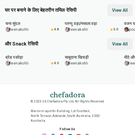
घर पर बनाने के लिए बेहतरीन तमिल रेसिपी
View All
25
min
3
hr
40
min
35
m
चना सुंदल
परुप्पु वड़ा/मसाला वड़ा
वजन घट
leenakohli
4.8
leenakohli
5.0
poo
और Snack रेसिपी
View All
15
min
5
hr
20
min
15
m
ब्रेड पकोड़ा
साबूदाना खिचड़ी
मीठे औ
leenakohli
4.0
leenakohli
lee
chefadora
© 2023-26 Chefadora Pty Ltd, All Rights Reserved
Marnirni-apinthi Building, Lot Fourteen,
North Terrace, Adelaide, South Australia, 5000
Australia
Follow Us