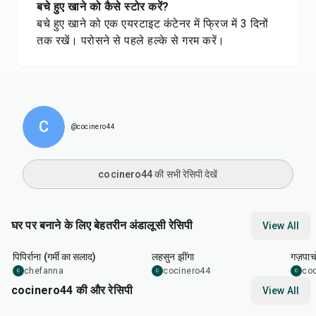
बचे हुए खाने को कैसे स्टोर करें?
बचे हुए खाने को एक एयरटाइट कंटेनर में फ्रिज में 3 दिनों
तक रखें। परोसने से पहले हल्के से गरम करें।
C
@cocinero44
cocinero44 की सभी रेसिपी देखें
घर पर बनाने के लिए बेहतरीन अंडालूसी रेसिपी
View All
20
min
20
min
20
m
पिपिर्राना (गर्मी का सलाद)
लहसुन झींगा
गज़पाच
chefanna
cocinero44
co
C
C
C
cocinero44 की और रेसिपी
View All
1
hr
45
min
50
m