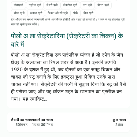
रेसिपी प्रिंट करें
मांसाहारी
ग्लूटेन-फ्री
डेयरी-फ्री
लैक्टोज-फ्री
नट-फ्री
पीनट-फ्री
सोया-फ्री
अनाज-फ्री
चिकन और पोल्ट्री
पोर्क
तिल-फ्री
सेव करें
टैग और पोषण संबंधी जानकारी अपने आप तैयार होती है और गलत हो सकती है। पकाने से पहले हमेशा पूरी
सामग्री सूची ज़रूर जाँचें।
शेयर करें
पोलो अ ला सेक्रेटारिया (सेक्रेटरी का चिकन) के
बारे में
रिपोर्ट करें
पोलो अ ला सेक्रेटारिया एक पारंपरिक व्यंजन है जो स्पेन के जैन
क्षेत्र के अल्काला ला रियल शहर से आता है। इसकी उत्पत्ति
1920 के दशक में हुई थी, जब दोस्तों का एक समूह चिकन और
चावल की स्टू बनाने के लिए इकट्ठा हुआ लेकिन उनके पास
चावल नहीं था। सेक्रेटरी की पत्नी ने सुझाव दिया कि स्टू को वैसे
ही परोसा जाए, और यह व्यंजन शहर के खानपान का प्रतीक बन
गया। यह स्वादिष्ट...
तैयारी का समय
पकाने का समय
कुल समय
30
मिनट
1
घंटा
30
मिनट
2
घंटा