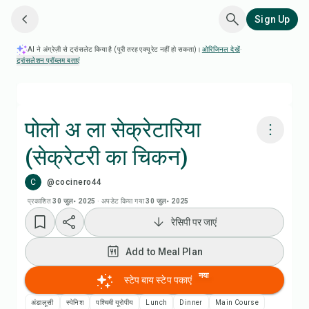
Sign Up
AI ने अंग्रेज़ी से ट्रांसलेट किया है (पूरी तरह एक्यूरेट नहीं हो सकता)।
ओरिजिनल देखें
·
ट्रांसलेशन प्रॉब्लम बताएं
पोलो अ ला सेक्रेटारिया
(सेक्रेटरी का चिकन)
Chefadora AI से पकाएं
C
@cocinero44
Add to Meal Plan
प्रकाशित
30 जुल॰ 2025
·
अपडेट किया गया
30 जुल॰ 2025
रेसिपी पर जाएं
Add to Shopping List
Add to Meal Plan
रेसिपी नोट्स
नया
स्टेप बाय स्टेप पकाएं
अंडालूसी
स्पेनिश
पश्चिमी यूरोपीय
Lunch
Dinner
Main Course