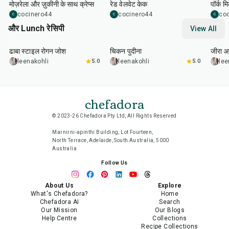
मोज़रेला और ज़ुकीनी के साथ क्रेप्स
रेड वेलवेट केक
पॉर्क म
cocinero44
cocinero44
co
C
C
C
और Lunch रेसिपी
View All
1
hr
50
min
1
hr
15
min
25
m
ढाबा स्टाइल रोगन जोश
चिकन पुदीना
जीरा आ
leenakohli
5.0
leenakohli
5.0
lee
chefadora
© 2023-26 Chefadora Pty Ltd, All Rights Reserved
Marnirni-apinthi Building, Lot Fourteen,
North Terrace, Adelaide, South Australia, 5000
Australia
Follow Us
About Us
Explore
What's Chefadora?
Home
Chefadora AI
Search
Our Mission
Our Blogs
Help Centre
Collections
Recipe Collections