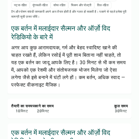
रेसिपी नोट्स
नट्स-रहित
मूंगफली-रहित
सोया-रहित
चिकन और पोल्ट्री
तिल-रहित
टैग और पोषण संबंधी जानकारी अपने आप तैयार होती है और गलत हो सकती है। पकाने से पहले हमेशा पूरी
सामग्री सूची ज़रूर जाँचें।
रेसिपी प्रिंट करें
एक बर्तन में मलाईदार सैल्मन और ऑर्ज़ो विद
सेव करें
रेडिकियो के बारे में
अगर आप कुछ आरामदायक, गर्म और बेहद स्वादिष्ट खाने की
शेयर करें
चाहत रखते हैं, लेकिन रसोई में पूरी शाम बिताना नहीं चाहते, तो
यह एक बर्तन का जादू आपके लिए है। 30 मिनट से भी कम समय
रिपोर्ट करें
में, आपको एक रेशमी और संतोषजनक भोजन मिलेगा जो ऐसा
लगेगा जैसे इसे बनाने में घंटों लगे हों। कम बर्तन, अधिक स्वाद —
परफेक्ट वीकनाइट मैजिक।
तैयारी का समय
पकाने का समय
कुल समय
10
मिनट
20
मिनट
30
मिनट
एक बर्तन में मलाईदार सैल्मन और ऑर्ज़ो विद