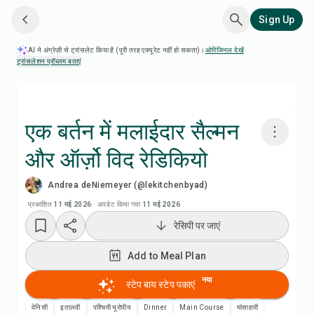
Sign Up
AI ने अंग्रेज़ी से ट्रांसलेट किया है (पूरी तरह एक्यूरेट नहीं हो सकता)।
ओरिजिनल देखें
·
ट्रांसलेशन प्रॉब्लम बताएं
एक बर्तन में मलाईदार सैल्मन
और ऑर्ज़ो विद रेडिकियो
Chefadora AI से पकाएं
Andrea deNiemeyer (@lekitchenbyad)
रेसिपी वीडियो देखें
प्रकाशित
11 मई 2026
·
अपडेट किया गया
11 मई 2026
रेसिपी पर जाएं
Add to Meal Plan
Add to Meal Plan
Add to Shopping List
नया
स्टेप बाय स्टेप पकाएं
वेनिसी
इतालवी
पश्चिमी यूरोपीय
Dinner
Main Course
मांसाहारी