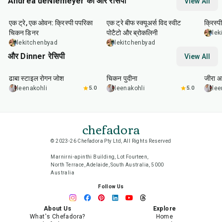
Andrea deNiemeyer की और रेसिपी
View All
1
hr
45
min
45
min
20
m
एक ट्रे, एक ओवन: क्रिस्पी पपरिका
एक ट्रे बीफ स्क्यूअर्स विद स्वीट
क्रिस्प
चिकन डिनर
पोटैटो और ब्रोकलिनी
lek
lekitchenbyad
lekitchenbyad
और Dinner रेसिपी
View All
1
hr
50
min
1
hr
15
min
25
m
ढाबा स्टाइल रोगन जोश
चिकन पुदीना
जीरा आ
leenakohli
5.0
leenakohli
5.0
lee
chefadora
© 2023-26 Chefadora Pty Ltd, All Rights Reserved
Marnirni-apinthi Building, Lot Fourteen,
North Terrace, Adelaide, South Australia, 5000
Australia
Follow Us
About Us
Explore
What's Chefadora?
Home