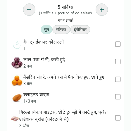
5 सर्विंग्स
(1 सर्विंग = 1 portion of coleslaw)
मापन इकाई
मूल
मेट्रिक
इंपीरियल
बैग ट्राईकलर कोलस्लॉ
1
लाल पत्ता गोभी, कटी हुई
2 कप
मैंडरिन संतरे, अपने रस में पैक किए हुए, छाने हुए
3 कैन
स्लाइस्ड बादाम
1/3 कप
ग्रिल्ड चिकन बाइट्स, छोटे टुकड़ों में काटे हुए, फ्रेश
एडिशन्स ब्रांड (कॉस्टको से)
3 औंस