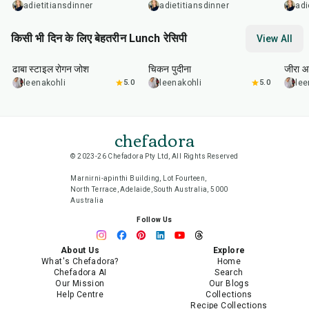
adietitiansdinner
adietitiansdinner
adi
किसी भी दिन के लिए बेहतरीन Lunch रेसिपी
View All
1
hr
50
min
1
hr
15
min
25
m
ढाबा स्टाइल रोगन जोश
चिकन पुदीना
जीरा आ
leenakohli
5.0
leenakohli
5.0
lee
chefadora
© 2023-26 Chefadora Pty Ltd, All Rights Reserved
Marnirni-apinthi Building, Lot Fourteen,
North Terrace, Adelaide, South Australia, 5000
Australia
Follow Us
About Us
Explore
What's Chefadora?
Home
Chefadora AI
Search
Our Mission
Our Blogs
Help Centre
Collections
Recipe Collections