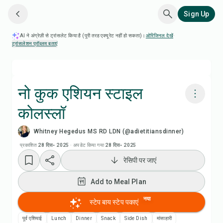
Sign Up
AI ने अंग्रेज़ी से ट्रांसलेट किया है (पूरी तरह एक्यूरेट नहीं हो सकता)।
ओरिजिनल देखें
·
ट्रांसलेशन प्रॉब्लम बताएं
नो कुक एशियन स्टाइल
कोलस्लॉ
Chefadora AI से पकाएं
Whitney Hegedus MS RD LDN (@adietitiansdinner)
रेसिपी वीडियो देखें
प्रकाशित
28 दिस॰ 2025
·
अपडेट किया गया
28 दिस॰ 2025
रेसिपी पर जाएं
Add to Meal Plan
Add to Meal Plan
Add to Shopping List
नया
स्टेप बाय स्टेप पकाएं
पूर्व एशियाई
Lunch
Dinner
Snack
Side Dish
मांसाहारी