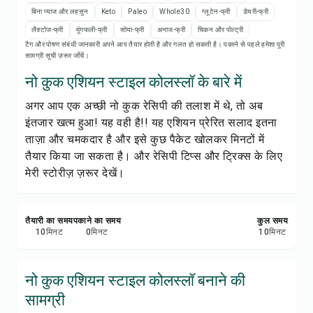
रेसिपी नोट्स
बिना प्याज और लहसुन
Keto
Paleo
Whole30
ग्लूटेन-फ्री
डेयरी-फ्री
लैक्टोज-फ्री
मूंगफली-फ्री
सोया-फ्री
अनाज-फ्री
चिकन और पोल्ट्री
रेसिपी प्रिंट करें
टैग और पोषण संबंधी जानकारी अपने आप तैयार होती है और गलत हो सकती है। पकाने से पहले हमेशा पूरी
सामग्री सूची ज़रूर जाँचें।
सेव करें
नो कुक एशियन स्टाइल कोलस्लॉ के बारे में
अगर आप एक अच्छी नो कुक रेसिपी की तलाश में थे, तो अब
शेयर करें
इंतजार खत्म हुआ! यह वही है!! यह एशियन प्रेरित सलाद इतना
ताज़ा और चमकदार है और इसे कुछ पैकेट खोलकर मिनटों में
रिपोर्ट करें
तैयार किया जा सकता है। और रेसिपी टिप्स और ट्रिक्स के लिए
मेरी स्टोरीज़ ज़रूर देखें।
तैयारी का समय
पकाने का समय
कुल समय
10
मिनट
0
मिनट
10
मिनट
नो कुक एशियन स्टाइल कोलस्लॉ बनाने की
सामग्री