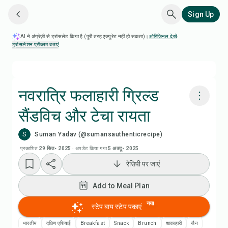
Sign Up
AI ने अंग्रेज़ी से ट्रांसलेट किया है (पूरी तरह एक्यूरेट नहीं हो सकता)।
ओरिजिनल देखें
·
ट्रांसलेशन प्रॉब्लम बताएं
नवरात्रि फलाहारी ग्रिल्ड
सैंडविच और टेचा रायता
Chefadora AI से पकाएं
S
Suman Yadav (@sumansauthenticrecipe)
रेसिपी वीडियो देखें
प्रकाशित
29 सित॰ 2025
·
अपडेट किया गया
5 अक्टू॰ 2025
रेसिपी पर जाएं
Add to Meal Plan
Add to Meal Plan
Add to Shopping List
नया
स्टेप बाय स्टेप पकाएं
भारतीय
दक्षिण एशियाई
Breakfast
Snack
Brunch
शाकाहारी
जैन