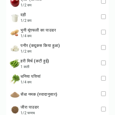
1/2 कप
दही
1/2 कप
भुनी मूंगफली का पाउडर
1/4 कप
पनीर (कद्दूकस किया हुआ)
1/2 कप
हरी मिर्च (कटी हुई)
1 कली
धनिया पत्तियां
1/4 कप
सेंधा नमक (स्वादानुसार)
जीरा पाउडर
1/2 चम्मच