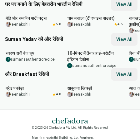
घर पर बनाने के लिए बेहतरीन भारतीय रेसिपी
View All
15
min
15
min
35
m
मीठे और नमकीन पार्टी नट्स
चाय मसाला (टी स्पाइस पाउडर)
नानखटा
कुकीज़
leenakohli
5.0
leenakohli
4.5
lee
Suman Yadav की और रेसिपी
View All
20
min
20
min
25
m
स्वस्थ रागी वेज सूप
10-मिनट में तैयार हाई-प्रोटीन
बिना ची
इंडियन टैकोस
sumansauthenticrecipe
su
S
S
sumansauthenticrecipe
S
और Breakfast रेसिपी
View All
15
min
5
hr
20
min
35
m
ब्रेड पकोड़ा
साबूदाना खिचड़ी
प्याज़ 
leenakohli
4.0
leenakohli
lee
chefadora
© 2023-26 Chefadora Pty Ltd, All Rights Reserved
Marnirni-apinthi Building, Lot Fourteen,