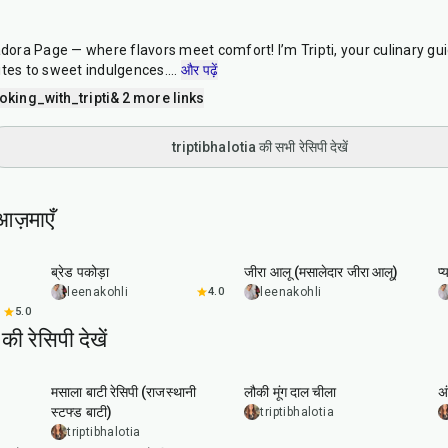
ra Page — where flavors meet comfort! I’m Tripti, your culinary guid
ites to sweet indulgences.
...
और पढ़ें
king_with_tripti
& 2 more links
triptibhalotia की सभी रेसिपी देखें
आज़माएँ
15
min
25
min
ब्रेड पकोड़ा
जीरा आलू (मसालेदार जीरा आलू)
प्
leenakohli
4.0
leenakohli
5.0
ी रेसिपी देखें
1
hr
5
min
50
min
मसाला बाटी रेसिपी (राजस्थानी
लौकी मूंग दाल चीला
अ
स्टफ्ड बाटी)
triptibhalotia
triptibhalotia