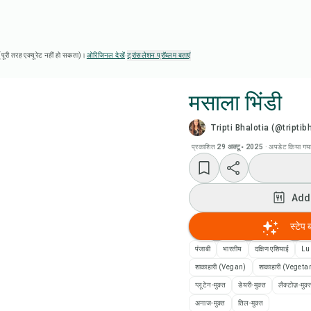
ै (पूरी तरह एक्यूरेट नहीं हो सकता)।
ओरिजिनल देखें
·
ट्रांसलेशन प्रॉब्लम बताएं
मसाला भिंडी
Tripti Bhalotia (@triptib
Chef
प्रकाशित
29 अक्टू॰ 2025
·
अपडेट किया गय
रेसिप
Add
Add
स्टेप 
Add
पंजाबी
भारतीय
दक्षिण एशियाई
Lu
शाकाहारी (Vegan)
शाकाहारी (Vegeta
रेसि
ग्लूटेन-मुक्त
डेयरी-मुक्त
लैक्टोज़-मुक्
अनाज-मुक्त
तिल-मुक्त