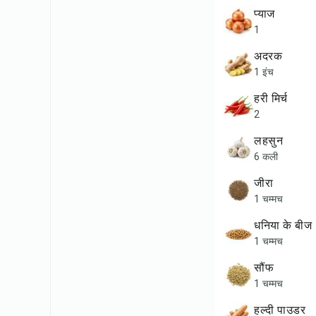
प्याज
1
अदरक
1 इंच
हरी मिर्च
2
लहसुन
6 कली
जीरा
1 चम्मच
धनिया के बीज
1 चम्मच
सौंफ
1 चम्मच
हल्दी पाउडर