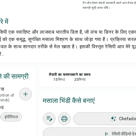
टैग और पोषण संबंधी जानकारी अपने आप तैयार हो
रेसिप
सामग्री सूची ज़रूर जाँचें।
 में
सेव क
सिपी एक स्वादिष्ट और लाजवाब भारतीय डिश है, जो लंच या डिनर के लिए एकदम
शेयर 
ई को एक समृद्ध, सुगंधित मसाला मिश्रण के साथ जोड़ा गया है। प्रक्रिया सरल
चावल के साथ शानदार तरीके से मेल खाता है। इसकी विस्तृत रेसिपी आप मेरे यूट
...
रिपोर्
े की सामग्री
तैयारी का समय
पकाने का समय
15
मिनट
20
मिनट
ग्स
portion of
मसाला भिंडी कैसे बनाएं
indi)
काई
इंपीरियल
Chefadora
रेसिपी वीडियो देख