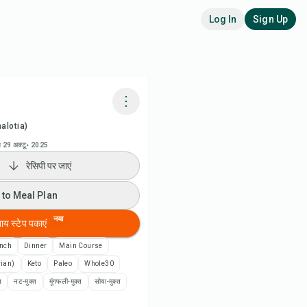
Log In
Sign Up
halotia)
adora AI से पकाएं
ा
29 अक्टू॰ 2025
रेसिपी पर जाएं
ी वीडियो देखें
 to Meal Plan
 to Meal Plan
नया
बाय स्टेप पकाएं
 to Shopping List
nch
Dinner
Main Course
rian)
Keto
Paleo
Whole30
पी नोट्स
त
नट-मुक्त
मूंगफली-मुक्त
सोया-मुक्त