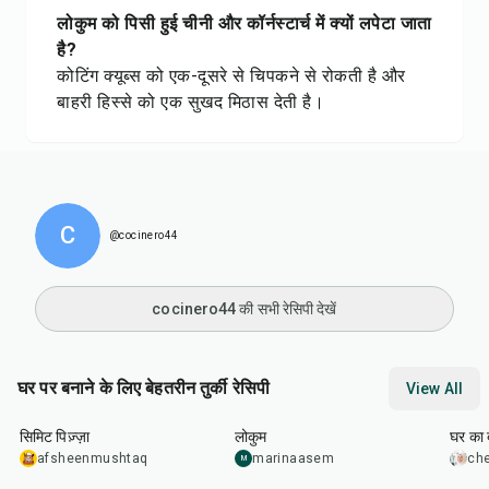
लोकुम को पिसी हुई चीनी और कॉर्नस्टार्च में क्यों लपेटा जाता
है?
कोटिंग क्यूब्स को एक-दूसरे से चिपकने से रोकती है और
बाहरी हिस्से को एक सुखद मिठास देती है।
C
@cocinero44
cocinero44 की सभी रेसिपी देखें
घर पर बनाने के लिए बेहतरीन तुर्की रेसिपी
View All
48
min
1
hr
35
min
1
hr
सिमिट पिज़्ज़ा
लोकुम
घर का 
afsheenmushtaq
marinaasem
che
M