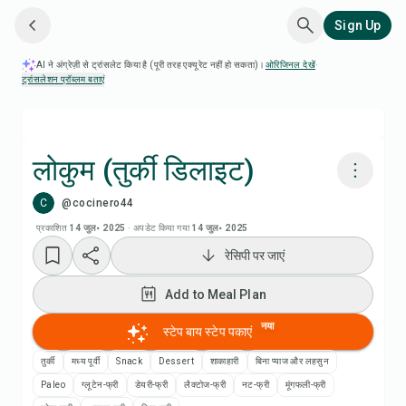
Sign Up
AI ने अंग्रेज़ी से ट्रांसलेट किया है (पूरी तरह एक्यूरेट नहीं हो सकता)।
ओरिजिनल देखें
·
ट्रांसलेशन प्रॉब्लम बताएं
लोकुम (तुर्की डिलाइट)
C
@cocinero44
Chefadora AI से पकाएं
प्रकाशित
14 जुल॰ 2025
·
अपडेट किया गया
14 जुल॰ 2025
रेसिपी पर जाएं
Add to Meal Plan
Add to Meal Plan
Add to Shopping List
नया
स्टेप बाय स्टेप पकाएं
रेसिपी नोट्स
तुर्की
मध्य पूर्वी
Snack
Dessert
शाकाहारी
बिना प्याज और लहसुन
Paleo
ग्लूटेन-फ्री
डेयरी-फ्री
लैक्टोज-फ्री
नट-फ्री
मूंगफली-फ्री