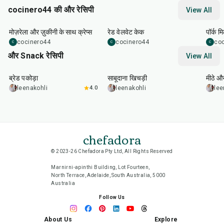
cocinero44 की और रेसिपी
View All
1
hr
45
min
50
m
मोज़रेला और ज़ुकीनी के साथ क्रेप्स
रेड वेलवेट केक
पॉर्क म
cocinero44
cocinero44
co
C
C
C
और Snack रेसिपी
View All
15
min
5
hr
20
min
15
m
ब्रेड पकोड़ा
साबूदाना खिचड़ी
मीठे औ
leenakohli
4.0
leenakohli
lee
chefadora
© 2023-26 Chefadora Pty Ltd, All Rights Reserved
Marnirni-apinthi Building, Lot Fourteen,
North Terrace, Adelaide, South Australia, 5000
Australia
Follow Us
About Us
Explore