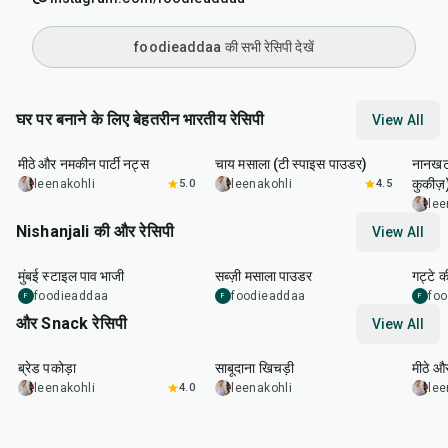
foodieaddaa की सभी रेसिपी देखें
घर पर बनाने के लिए बेहतरीन भारतीय रेसिपी
View All
15
min
15
min
35
m
मीठे और नमकीन पार्टी नट्स
चाय मसाला (टी स्पाइस पाउडर)
नानखटा
कुकीज़
leenakohli
5.0
leenakohli
4.5
lee
Nishanjali की और रेसिपी
View All
1
hr
15
min
50
m
मुंबई स्टाइल पाव भाजी
सब्ज़ी मसाला पाउडर
गट्टे क
foodieaddaa
foodieaddaa
fo
F
F
F
और Snack रेसिपी
View All
15
min
5
hr
20
min
15
m
ब्रेड पकोड़ा
साबूदाना खिचड़ी
मीठे औ
leenakohli
4.0
leenakohli
lee