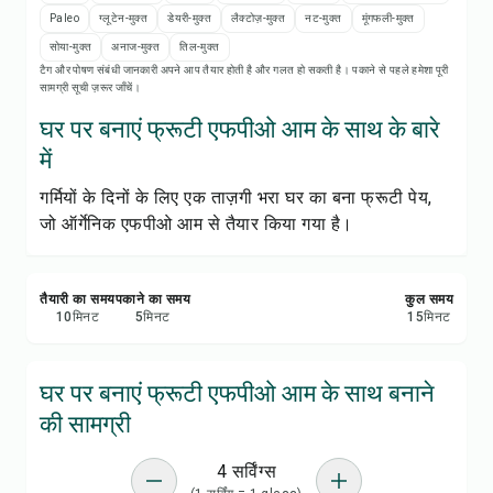
रेसिपी नोट्स
Paleo
ग्लूटेन-मुक्त
डेयरी-मुक्त
लैक्टोज़-मुक्त
नट-मुक्त
मूंगफली-मुक्त
सोया-मुक्त
अनाज-मुक्त
तिल-मुक्त
रेसिपी प्रिंट करें
टैग और पोषण संबंधी जानकारी अपने आप तैयार होती है और गलत हो सकती है। पकाने से पहले हमेशा पूरी
सामग्री सूची ज़रूर जाँचें।
सेव करें
घर पर बनाएं फ्रूटी एफपीओ आम के साथ के बारे
में
शेयर करें
गर्मियों के दिनों के लिए एक ताज़गी भरा घर का बना फ्रूटी पेय,
जो ऑर्गेनिक एफपीओ आम से तैयार किया गया है।
रिपोर्ट करें
तैयारी का समय
पकाने का समय
कुल समय
10
मिनट
5
मिनट
15
मिनट
घर पर बनाएं फ्रूटी एफपीओ आम के साथ बनाने
की सामग्री
4 सर्विंग्स