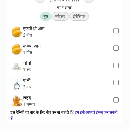
(1 सर्विंग = 1 glass)
मापन इकाई
मूल
मेट्रिक
इंपीरियल
एफपीओ आम
2 पीस
कच्चा आम
1 पीस
चीनी
1 कप
पानी
2 कप
शहद
1 चम्मच
इस रेसिपी को बाद के लिए सेव करना चाहते हैं?
हम इसे आपको ईमेल कर सकते
हैं!