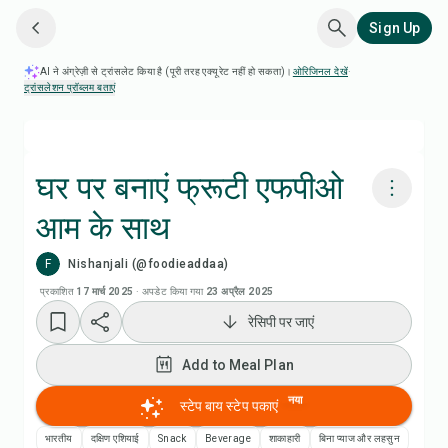
Sign Up
AI ने अंग्रेज़ी से ट्रांसलेट किया है (पूरी तरह एक्यूरेट नहीं हो सकता)।
ओरिजिनल देखें
·
ट्रांसलेशन प्रॉब्लम बताएं
घर पर बनाएं फ्रूटी एफपीओ
आम के साथ
Chefadora AI से पकाएं
F
Nishanjali (@foodieaddaa)
रेसिपी वीडियो देखें
प्रकाशित
17 मार्च 2025
·
अपडेट किया गया
23 अप्रैल 2025
रेसिपी पर जाएं
Add to Meal Plan
Add to Meal Plan
Add to Shopping List
नया
स्टेप बाय स्टेप पकाएं
भारतीय
दक्षिण एशियाई
Snack
Beverage
शाकाहारी
बिना प्याज और लहसुन