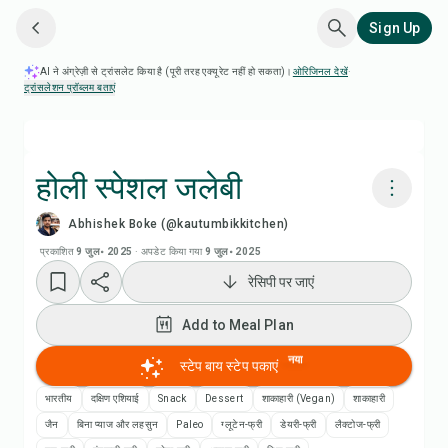
Sign Up
AI ने अंग्रेज़ी से ट्रांसलेट किया है (पूरी तरह एक्यूरेट नहीं हो सकता)।
ओरिजिनल देखें
·
ट्रांसलेशन प्रॉब्लम बताएं
होली स्पेशल जलेबी
Abhishek Boke (@kautumbikkitchen)
Chefadora AI से पकाएं
प्रकाशित
9 जुल॰ 2025
·
अपडेट किया गया
9 जुल॰ 2025
रेसिपी पर जाएं
रेसिपी वीडियो देखें
Add to Meal Plan
Add to Meal Plan
नया
स्टेप बाय स्टेप पकाएं
Add to Shopping List
भारतीय
दक्षिण एशियाई
Snack
Dessert
शाकाहारी (Vegan)
शाकाहारी
जैन
बिना प्याज और लहसुन
Paleo
ग्लूटेन-फ्री
डेयरी-फ्री
लैक्टोज-फ्री