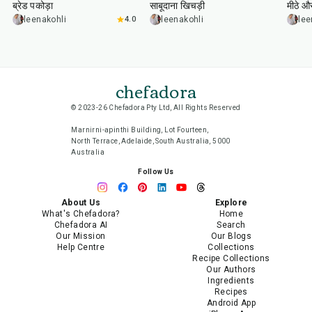
ब्रेड पकोड़ा
साबूदाना खिचड़ी
मीठे औ
leenakohli
4.0
leenakohli
lee
chefadora
© 2023-26 Chefadora Pty Ltd, All Rights Reserved
Marnirni-apinthi Building, Lot Fourteen,
North Terrace, Adelaide, South Australia, 5000
Australia
Follow Us
About Us
Explore
What's Chefadora?
Home
Chefadora AI
Search
Our Mission
Our Blogs
Help Centre
Collections
Recipe Collections
Our Authors
Ingredients
Recipes
Android App