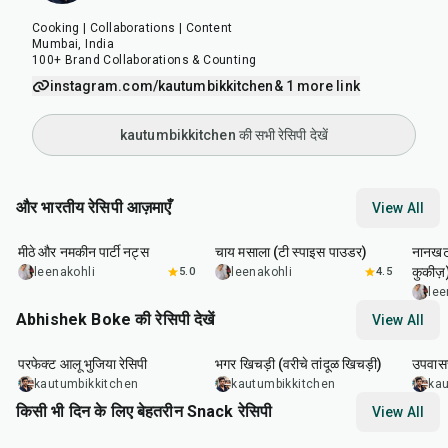
Cooking | Collaborations | Content
Mumbai, India
100+ Brand Collaborations & Counting
instagram.com/kautumbikkitchen
& 1 more link
kautumbikkitchen की सभी रेसिपी देखें
और भारतीय रेसिपी आज़माएँ
View All
15
min
15
min
35
m
मीठे और नमकीन पार्टी नट्स
चाय मसाला (टी स्पाइस पाउडर)
नानखटा
कुकीज़
leenakohli
5.0
leenakohli
4.5
lee
Abhishek Boke की रेसिपी देखें
View All
35
min
22
min
20
m
परफेक्ट आलू भुजिया रेसिपी
भगर खिचड़ी (वरीचे तांदूळ खिचड़ी)
उपवासच
kautumbikkitchen
kautumbikkitchen
kau
किसी भी दिन के लिए बेहतरीन Snack रेसिपी
View All
15
min
5
hr
20
min
15
m