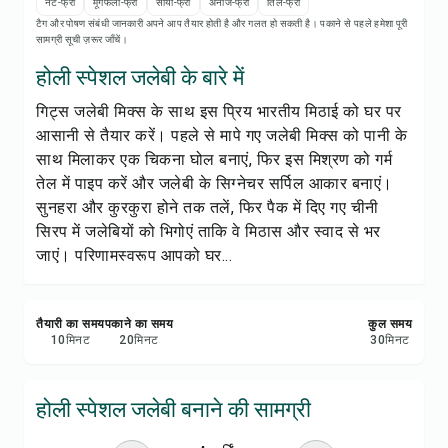
रेसिपी नोट्स
नट-फ्री
मूंगफली-फ्री
सोया-फ्री
अनाज-फ्री
तिल-फ्री
टैग और पोषण संबंधी जानकारी अपने आप तैयार होती है और गलत हो सकती है। पकाने से पहले हमेशा पूरी
सामग्री सूची ज़रूर जाँचें।
रेसिपी प्रिंट करें
होली स्पेशल जलेबी के बारे में
गिट्स जलेबी मिक्स के साथ इस प्रिय भारतीय मिठाई को घर पर
सेव करें
आसानी से तैयार करें। पहले से मापे गए जलेबी मिक्स को पानी के
साथ मिलाकर एक चिकना घोल बनाएं, फिर इस मिश्रण को गर्म
शेयर करें
तेल में पाइप करें और जलेबी के सिग्नेचर सर्पिल आकार बनाएं।
सुनहरा और कुरकुरा होने तक तलें, फिर पैक में दिए गए चीनी
रिपोर्ट करें
सिरप में जलेबियों को भिगोएं ताकि वे मिठास और स्वाद से भर
जाएं। परिणामस्वरूप आपको घर...
तैयारी का समय
पकाने का समय
कुल समय
10
मिनट
20
मिनट
30
मिनट
होली स्पेशल जलेबी बनाने की सामग्री